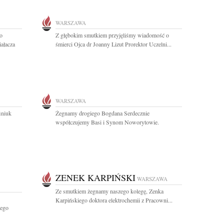
WARSZAWA
o
Z głębokim smutkiem przyjęliśmy wiadomość o
iałacza
śmierci Ojca dr Joanny Lizut Prorektor Uczelni...
WARSZAWA
iniuk
Żegnamy drogiego Bogdana Serdecznie
współczujemy Basi i Synom Noworytowie.
ZENEK KARPIŃSKI
WARSZAWA
Ze smutkiem żegnamy naszego kolegę, Zenka
Karpińskiego doktora elektrochemii z Pracowni...
iego