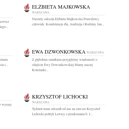
ELŻBIETA MAJKOWSKA
WARSZAWA
Niestety odeszła Elżbieta Majkowska Prawdziwy
nowicz
człowiek. Kondolencje dla, Andrzeja i Rodziny Jan...
ego...
EWA DZWONKOWSKA
WARSZAWA
lżuniu
Z głębokim smutkiem przyjęliśmy wiadomość o
a i...
odejściu Ewy Dzwonkowskiej Mamy naszej
Koleżanki...
KRZYSZTOF LICHOCKI
WARSZAWA
ze wyrazy
Tydzień temu odszedł od nas na zawsze Krzysztof
Lichocki polityk Lewicy z przekonania b. I...