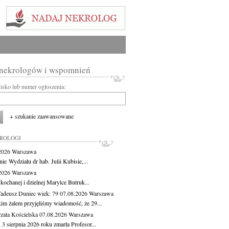
 nekrologów i wspomnień
wisko lub numer ogłoszenia:
+ szukanie zaawansowane
KROLOGI
.2026
Warszawa
ie Wydziału dr hab. Julii Kubisie,...
.2026
Warszawa
kochanej i dzielnej Marylce Butruk...
Tadeusz Duniec
wiek: 79
07.08.2026
Warszawa
kim żalem przyjęliśmy wiadomość, że 29...
zata Kościelska
07.08.2026
Warszawa
3 sierpnia 2026 roku zmarła Profesor...