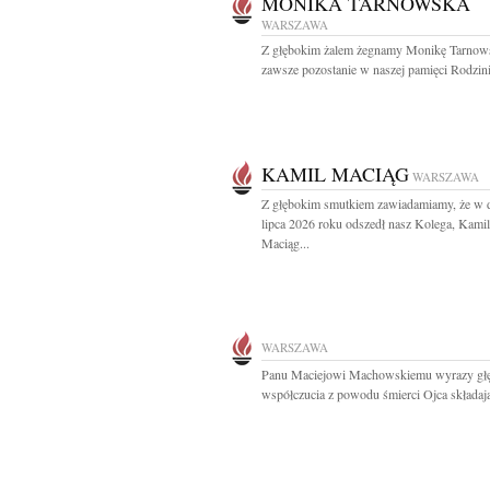
MONIKA TARNOWSKA
WARSZAWA
Z głębokim żalem żegnamy Monikę Tarnow
zawsze pozostanie w naszej pamięci Rodzinie
KAMIL MACIĄG
WARSZAWA
Z głębokim smutkiem zawiadamiamy, że w 
lipca 2026 roku odszedł nasz Kolega, Kamil
Maciąg...
WARSZAWA
Panu Maciejowi Machowskiemu wyrazy gł
współczucia z powodu śmierci Ojca składają