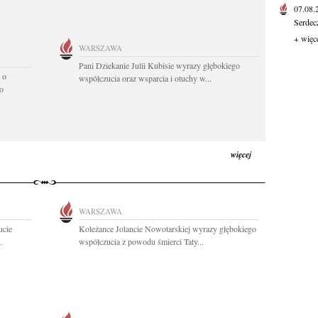
07.08
Serdec
+ więc
WARSZAWA
Pani Dziekanie Julii Kubisie wyrazy głębokiego
 o
współczucia oraz wsparcia i otuchy w...
o
więcej
WARSZAWA
ucie
Koleżance Jolancie Nowotarskiej wyrazy głębokiego
.
współczucia z powodu śmierci Taty...