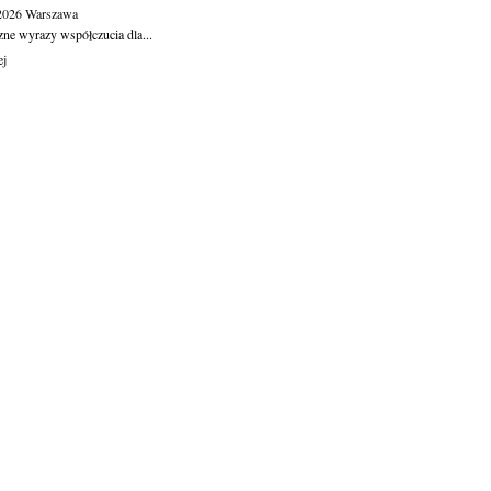
.2026
Warszawa
zne wyrazy współczucia dla...
ej