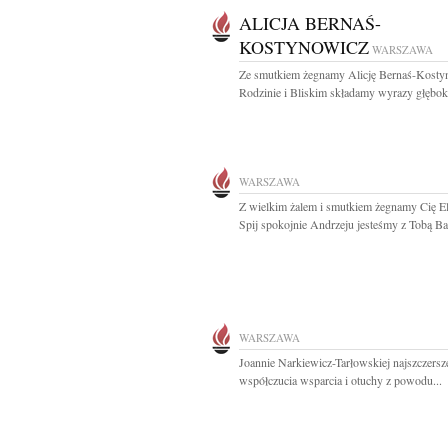
ALICJA BERNAŚ-
KOSTYNOWICZ
WARSZAWA
Ze smutkiem żegnamy Alicję Bernaś-Kosty
Rodzinie i Bliskim składamy wyrazy głęboki
WARSZAWA
Z wielkim żalem i smutkiem żegnamy Cię E
Spij spokojnie Andrzeju jesteśmy z Tobą Basi
WARSZAWA
Joannie Narkiewicz-Tarłowskiej najszczers
współczucia wsparcia i otuchy z powodu...