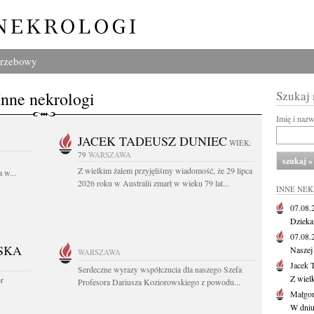
grzebowy
Inne nekrologi
Szukaj
Imię i naz
JACEK TADEUSZ DUNIEC
WIEK:
79
WARSZAWA
Z wielkim żalem przyjęliśmy wiadomość, że 29 lipca
 w...
2026 roku w Australii zmarł w wieku 79 lat...
INNE NE
07.08
Dziekan
07.08
SKA
Naszej 
WARSZAWA
Jacek 
Serdeczne wyrazy współczucia dla naszego Szefa
Z wiel
or
Profesora Dariusza Koziorowskiego z powodu...
Małgor
W dniu 