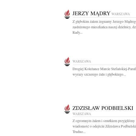
JERZY MĄDRY
WARSZAWA
Z głębokim żalem żegnamy Jerzego Mądreg
zasłużonego mieszkańca naszej dzielnicy, dz
Rady...
WARSZAWA
Drogiej Koleżance Marcie Stefańskiej-Paraf
wyrazy szczerego żalu i głębokiego...
ZDZISŁAW PODBIELSKI
WARSZAWA
Z ogromnym żalem i smutkiem przyjęliśmy
wiadomość o odejściu Zdzisława Podbielsk
Trudno...