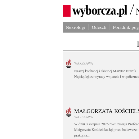
Nekrologi
Odeszli
Poradnik po
WARSZAWA
Naszej kochanej i dzielnej Marylce Butruk
Najcieplejsze wyrazy wsparcia i współczucia
MAŁGORZATA KOŚCIEL
WARSZAWA
W dniu 3 sierpnia 2026 roku zmarła Profes
Małgorzata Kościelska Jej prace badawcze i
praktyka...