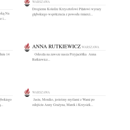
WARSZAWA
Drogiemu Koledze Krzysztofowi Piłatowi wyrazy
ską Na
głębokiego współczucia z powodu śmierci...
 i...
ANNA RUTKIEWICZ
WARSZAWA
dniu 14
Odeszła na zawsze nasza Przyjaciółka Anna
Rutkiewicz...
WARSZAWA
ębokiego
Jasiu, Moniko, jesteśmy myślami z Wami po
...
odejściu Anny Grażyna, Marek i Krzysiek...