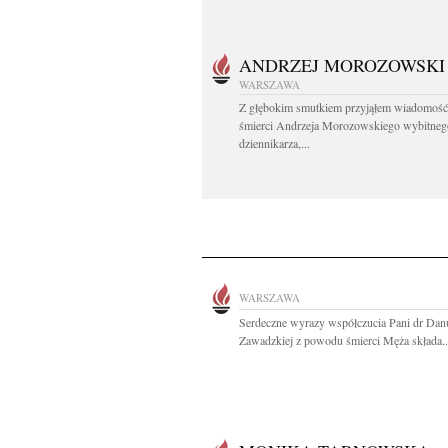
ANDRZEJ MOROZOWSKI
WARSZAWA
Z głębokim smutkiem przyjąłem wiadomość
śmierci Andrzeja Morozowskiego wybitneg
dziennikarza,...
WARSZAWA
Serdeczne wyrazy współczucia Pani dr Dan
Zawadzkiej z powodu śmierci Męża składa..