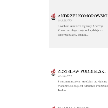
ANDRZEJ KOMOROWSKI
WARSZAWA
Z wielkim smutkiem żegnamy Andrzeja
Komorowskiego społecznika, działacza
samorządowego, członka...
ZDZISŁAW PODBIELSKI
WARSZAWA
Z ogromnym żalem i smutkiem przyjęliśmy
wiadomość o odejściu Zdzisława Podbielsk
Trudno...