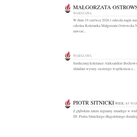
MAŁGORZATA OSTROW
WARSZAWA
W dniu 19 czerwca 2026 r odeszła nagle na
szkolna Koleżanka Małgorzata Ostrowska 
zawsze...
WARSZAWA
Serdecznej koleżance Aleksandrze Boćkow
składam wyrazy szczerego współczucia z...
PIOTR SITNICKI
WIEK: 63
WA
Z głębokim żalem żegnamy zmarłego w wiek
ŚP. Piotra Sitnickiego długoletniego doradcę