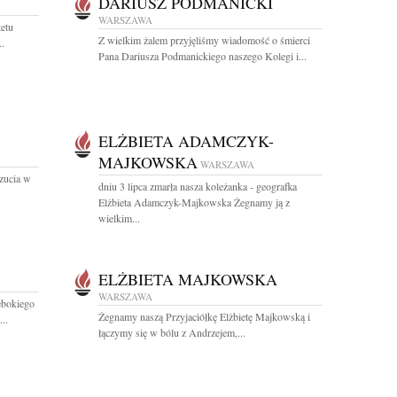
DARIUSZ PODMANICKI
WARSZAWA
etu
Z wielkim żalem przyjęliśmy wiadomość o śmierci
.
Pana Dariusza Podmanickiego naszego Kolegi i...
ELŻBIETA ADAMCZYK-
MAJKOWSKA
WARSZAWA
zucia w
dniu 3 lipca zmarła nasza koleżanka - geografka
Elżbieta Adamczyk-Majkowska Żegnamy ją z
wielkim...
ELŻBIETA MAJKOWSKA
WARSZAWA
ębokiego
Żegnamy naszą Przyjaciółkę Elżbietę Majkowską i
..
łączymy się w bólu z Andrzejem,...