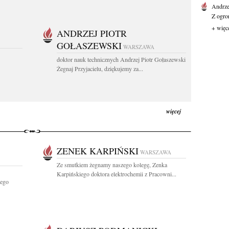
Andrz
Z ogro
+ więc
ANDRZEJ PIOTR
GOŁASZEWSKI
WARSZAWA
doktor nauk technicznych Andrzej Piotr Gołaszewski
Żegnaj Przyjacielu, dziękujemy za...
więcej
ZENEK KARPIŃSKI
WARSZAWA
Ze smutkiem żegnamy naszego kolegę, Zenka
Karpińskiego doktora elektrochemii z Pracowni...
iego