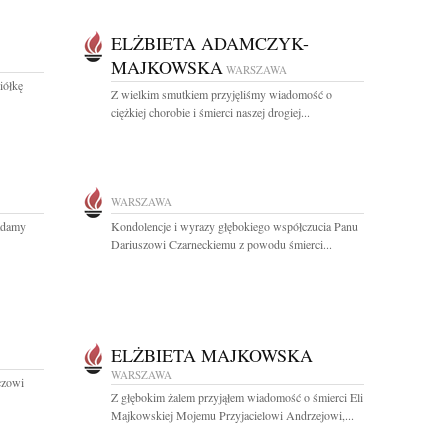
ELŻBIETA ADAMCZYK-
MAJKOWSKA
WARSZAWA
iółkę
Z wielkim smutkiem przyjęliśmy wiadomość o
ciężkiej chorobie i śmierci naszej drogiej...
WARSZAWA
ładamy
Kondolencje i wyrazy głębokiego współczucia Panu
Dariuszowi Czarneckiemu z powodu śmierci...
ELŻBIETA MAJKOWSKA
WARSZAWA
czowi
Z głębokim żalem przyjąłem wiadomość o śmierci Eli
Majkowskiej Mojemu Przyjacielowi Andrzejowi,...