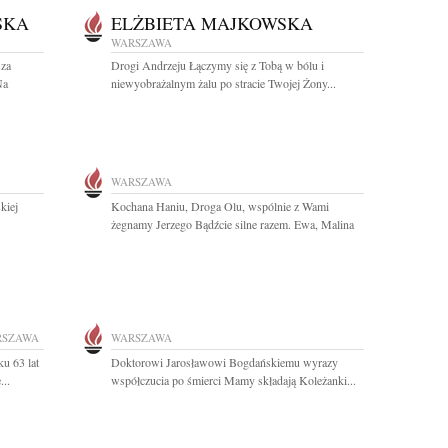
SKA
ELŻBIETA MAJKOWSKA
WARSZAWA
sza
Drogi Andrzeju Łączymy się z Tobą w bólu i
Na
niewyobrażalnym żalu po stracie Twojej Żony...
WARSZAWA
skiej
Kochana Haniu, Droga Olu, wspólnie z Wami
żegnamy Jerzego Bądźcie silne razem. Ewa, Malina
RSZAWA
WARSZAWA
u 63 lat
Doktorowi Jarosławowi Bogdańskiemu wyrazy
...
współczucia po śmierci Mamy składają Koleżanki...