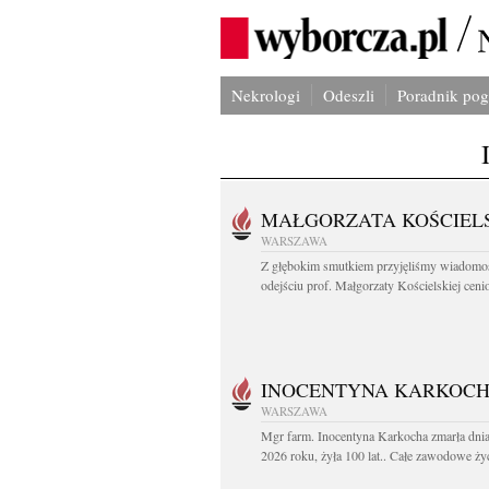
Nekrologi
Odeszli
Poradnik po
MAŁGORZATA KOŚCIEL
WARSZAWA
Z głębokim smutkiem przyjęliśmy wiadomo
odejściu prof. Małgorzaty Kościelskiej cenio
INOCENTYNA KARKOC
WARSZAWA
Mgr farm. Inocentyna Karkocha zmarła dnia
2026 roku, żyła 100 lat.. Całe zawodowe życ