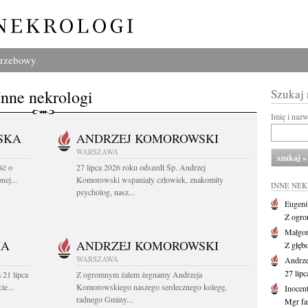
grzebowy
Inne nekrologi
Szukaj
Imię i naz
SKA
ANDRZEJ KOMOROWSKI
WARSZAWA
ść o
27 lipca 2026 roku odszedł Śp. Andrzej
nej...
Komorowski wspaniały człowiek, znakomity
INNE NE
psycholog, nasz...
Eugeni
Z ogro
Małgor
HA
ANDRZEJ KOMOROWSKI
Z głęb
WARSZAWA
Andrz
27 lipc
 21 lipca
Z ogromnym żalem żegnamy Andrzeja
ie...
Komorowskiego naszego serdecznego kolegę,
Inocen
radnego Gminy...
Mgr fa