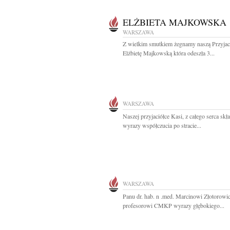
ELŻBIETA MAJKOWSKA
WARSZAWA
Z wielkim smutkiem żegnamy naszą Przyjac
Elżbietę Majkowską która odeszła 3...
WARSZAWA
Naszej przyjaciółce Kasi, z całego serca sk
wyrazy współczucia po stracie...
WARSZAWA
Panu dr. hab. n .med. Marcinowi Złotorowi
profesorowi CMKP wyrazy głębokiego...