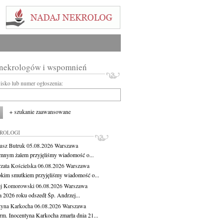
 nekrologów i wspomnień
wisko lub numer ogłoszenia:
+ szukanie zaawansowane
KROLOGI
usz Butruk
05.08.2026
Warszawa
mnym żalem przyjęliśmy wiadomość o...
zata Kościelska
06.08.2026
Warszawa
okim smutkiem przyjęliśmy wiadomość o...
ej Komorowski
06.08.2026
Warszawa
a 2026 roku odszedł Śp. Andrzej...
tyna Karkocha
06.08.2026
Warszawa
rm. Inocentyna Karkocha zmarła dnia 21...