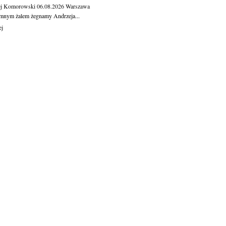
ej Komorowski
06.08.2026
Warszawa
mnym żalem żegnamy Andrzeja...
ej