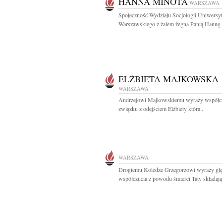
HANNA MINOTA
WARSZAWA
Społeczność Wydziału Socjologii Uniwersyt
Warszawskiego z żalem żegna Panią Hannę..
ELŻBIETA MAJKOWSKA
WARSZAWA
Andrzejowi Majkowskiemu wyrazy współc
związku z odejściem Elżbiety która...
WARSZAWA
Drogiemu Koledze Grzegorzowi wyrazy gł
współczucia z powodu śmierci Taty składają.