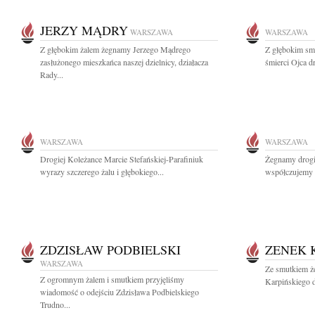
JERZY MĄDRY
WARSZAWA
WARSZAWA
Z głębokim żalem żegnamy Jerzego Mądrego
Z głębokim sm
zasłużonego mieszkańca naszej dzielnicy, działacza
śmierci Ojca d
Rady...
WARSZAWA
WARSZAWA
Drogiej Koleżance Marcie Stefańskiej-Parafiniuk
Żegnamy drogi
wyrazy szczerego żalu i głębokiego...
współczujemy 
ZDZISŁAW PODBIELSKI
ZENEK 
WARSZAWA
Ze smutkiem ż
Z ogromnym żalem i smutkiem przyjęliśmy
Karpińskiego d
wiadomość o odejściu Zdzisława Podbielskiego
Trudno...