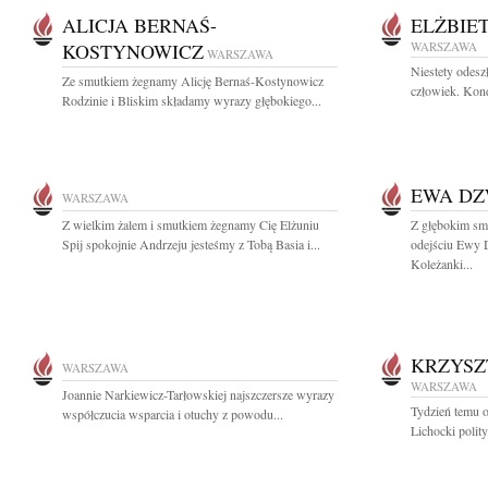
ALICJA BERNAŚ-
ELŻBIE
KOSTYNOWICZ
WARSZAWA
WARSZAWA
Niestety odes
Ze smutkiem żegnamy Alicję Bernaś-Kostynowicz
człowiek. Kond
Rodzinie i Bliskim składamy wyrazy głębokiego...
EWA D
WARSZAWA
Z wielkim żalem i smutkiem żegnamy Cię Elżuniu
Z głębokim sm
Spij spokojnie Andrzeju jesteśmy z Tobą Basia i...
odejściu Ewy
Koleżanki...
KRZYSZ
WARSZAWA
WARSZAWA
Joannie Narkiewicz-Tarłowskiej najszczersze wyrazy
Tydzień temu o
współczucia wsparcia i otuchy z powodu...
Lichocki polity