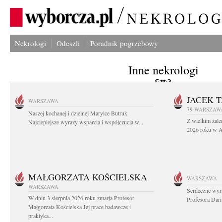
Nekrologi
Odeszli
Poradnik pogrzebowy
Inne nekrologi
JACEK 
WARSZAWA
79
WARSZAW
Naszej kochanej i dzielnej Marylce Butruk
Z wielkim żale
Najcieplejsze wyrazy wsparcia i współczucia w...
2026 roku w Au
MAŁGORZATA KOŚCIELSKA
WARSZAWA
WARSZAWA
Serdeczne wyr
W dniu 3 sierpnia 2026 roku zmarła Profesor
Profesora Dar
Małgorzata Kościelska Jej prace badawcze i
praktyka...