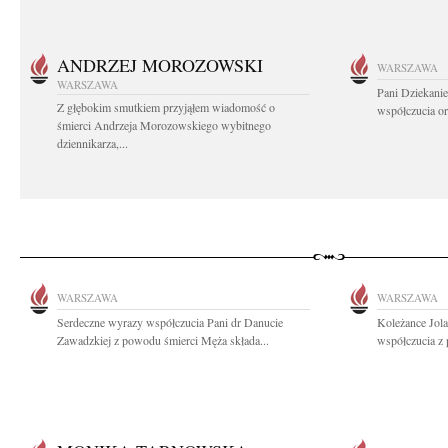
ANDRZEJ MOROZOWSKI
WARSZAWA
WARSZAWA
Pani Dziekanie
Z głębokim smutkiem przyjąłem wiadomość o
współczucia or
śmierci Andrzeja Morozowskiego wybitnego
dziennikarza,...
WARSZAWA
WARSZAWA
Serdeczne wyrazy współczucia Pani dr Danucie
Koleżance Jol
Zawadzkiej z powodu śmierci Męża składa...
współczucia z 