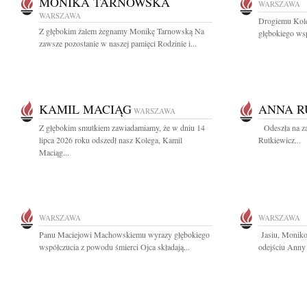
MONIKA TARNOWSKA
WARSZAWA
WARSZAWA
Drogiemu Kole
Z głębokim żalem żegnamy Monikę Tarnowską Na
głębokiego wsp
zawsze pozostanie w naszej pamięci Rodzinie i...
KAMIL MACIĄG
ANNA R
WARSZAWA
Z głębokim smutkiem zawiadamiamy, że w dniu 14
Odeszła na za
lipca 2026 roku odszedł nasz Kolega, Kamil
Rutkiewicz...
Maciąg...
WARSZAWA
WARSZAWA
Panu Maciejowi Machowskiemu wyrazy głębokiego
Jasiu, Moniko
współczucia z powodu śmierci Ojca składają...
odejściu Anny 