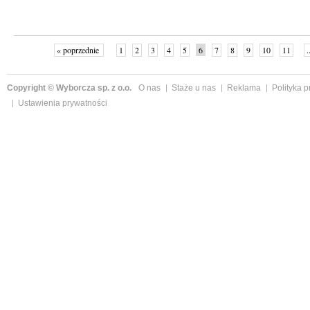
« poprzednie
1
2
3
4
5
6
7
8
9
10
11
.
Copyright © Wyborcza sp. z o.o.
O nas
Staże u nas
Reklama
Polityka 
Ustawienia prywatności