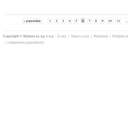
« poprzednie
1
2
3
4
5
6
7
8
9
10
11
.
Copyright © Wyborcza sp. z o.o.
O nas
Staże u nas
Reklama
Polityka 
Ustawienia prywatności