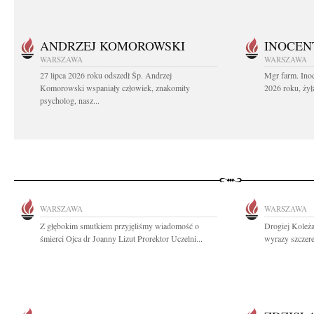
ANDRZEJ KOMOROWSKI
INOCEN
WARSZAWA
WARSZAWA
27 lipca 2026 roku odszedł Śp. Andrzej
Mgr farm. Inoc
Komorowski wspaniały człowiek, znakomity
2026 roku, żył
psycholog, nasz...
WARSZAWA
WARSZAWA
Z głębokim smutkiem przyjęliśmy wiadomość o
Drogiej Koleża
śmierci Ojca dr Joanny Lizut Prorektor Uczelni...
wyrazy szczere