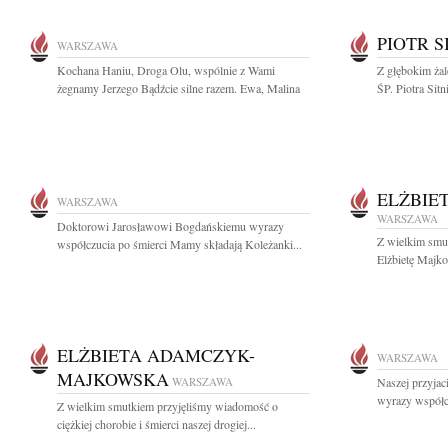
PIOTR S
WARSZAWA
Kochana Haniu, Droga Olu, wspólnie z Wami
Z głębokim ża
żegnamy Jerzego Bądźcie silne razem. Ewa, Malina
ŚP. Piotra Sitn
ELŻBIE
WARSZAWA
WARSZAWA
Doktorowi Jarosławowi Bogdańskiemu wyrazy
Z wielkim smu
współczucia po śmierci Mamy składają Koleżanki...
Elżbietę Majko
ELŻBIETA ADAMCZYK-
WARSZAWA
MAJKOWSKA
WARSZAWA
Naszej przyjac
wyrazy współcz
Z wielkim smutkiem przyjęliśmy wiadomość o
ciężkiej chorobie i śmierci naszej drogiej...