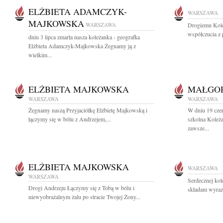
ELŻBIETA ADAMCZYK-
WARSZAWA
MAJKOWSKA
WARSZAWA
Drogiemu Kole
współczucia z 
dniu 3 lipca zmarła nasza koleżanka - geografka
Elżbieta Adamczyk-Majkowska Żegnamy ją z
wielkim...
ELŻBIETA MAJKOWSKA
MAŁGO
WARSZAWA
WARSZAWA
Żegnamy naszą Przyjaciółkę Elżbietę Majkowską i
W dniu 19 czer
łączymy się w bólu z Andrzejem,...
szkolna Koleż
zawsze...
ELŻBIETA MAJKOWSKA
WARSZAWA
WARSZAWA
Serdecznej ko
Drogi Andrzeju Łączymy się z Tobą w bólu i
składam wyrazy
niewyobrażalnym żalu po stracie Twojej Żony...