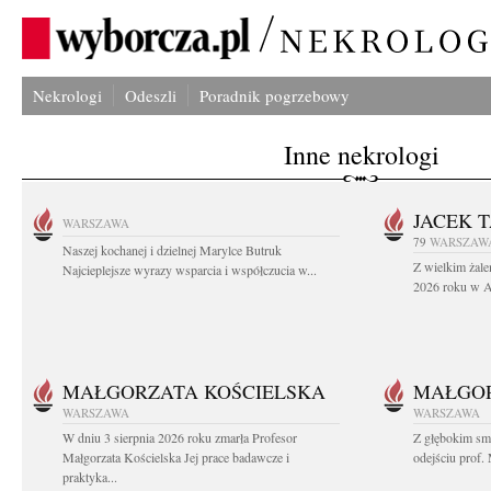
Nekrologi
Odeszli
Poradnik pogrzebowy
Inne nekrologi
JACEK 
WARSZAWA
79
WARSZAW
Naszej kochanej i dzielnej Marylce Butruk
Z wielkim żale
Najcieplejsze wyrazy wsparcia i współczucia w...
2026 roku w Au
MAŁGORZATA KOŚCIELSKA
MAŁGOR
WARSZAWA
WARSZAWA
W dniu 3 sierpnia 2026 roku zmarła Profesor
Z głębokim sm
Małgorzata Kościelska Jej prace badawcze i
odejściu prof. 
praktyka...