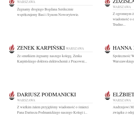
ZDZISŁ
WARSZAWA
WARSZAWA
Żegnamy drogiego Bogdana Serdecznie
Z ogromnym ża
współczujemy Basi i Synom Noworytowie.
wiadomość o o
Trudno...
ZENEK KARPIŃSKI
HANNA 
WARSZAWA
Ze smutkiem żegnamy naszego kolegę, Zenka
Społeczność W
Karpińskiego doktora elektrochemii z Pracowni...
Warszawskiego
DARIUSZ PODMANICKI
ELŻBIE
WARSZAWA
WARSZAWA
Z wielkim żalem przyjęliśmy wiadomość o śmierci
Andrzejowi M
Pana Dariusza Podmanickiego naszego Kolegi i...
związku z odejś