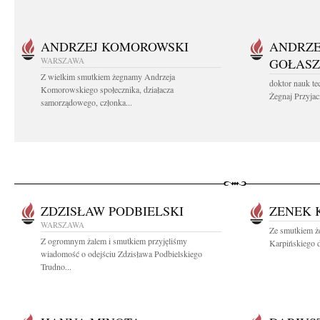
ANDRZEJ KOMOROWSKI
ANDRZE
WARSZAWA
GOŁASZ
Z wielkim smutkiem żegnamy Andrzeja
doktor nauk te
Komorowskiego społecznika, działacza
Żegnaj Przyjaci
samorządowego, członka...
ZDZISŁAW PODBIELSKI
ZENEK 
WARSZAWA
Ze smutkiem ż
Z ogromnym żalem i smutkiem przyjęliśmy
Karpińskiego d
wiadomość o odejściu Zdzisława Podbielskiego
Trudno...