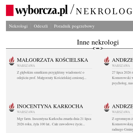
Nekrologi
Odeszli
Poradnik pogrzebowy
Inne nekrologi
MAŁGORZATA KOŚCIELSKA
ANDRZE
WARSZAWA
WARSZAWA
Z głębokim smutkiem przyjęliśmy wiadomość o
27 lipca 2026 
odejściu prof. Małgorzaty Kościelskiej cenionej...
Komorowski ws
psycholog, nasz
INOCENTYNA KARKOCHA
ANDRZE
WARSZAWA
WARSZAWA
Mgr farm. Inocentyna Karkocha zmarła dnia 21 lipca
Z ogromnym ż
2026 roku, żyła 100 lat.. Całe zawodowe życie...
Komorowskiego
radnego Gminy