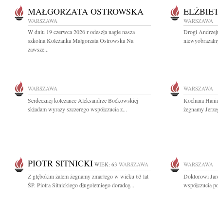
MAŁGORZATA OSTROWSKA
ELŻBIE
WARSZAWA
WARSZAWA
W dniu 19 czerwca 2026 r odeszła nagle nasza
Drogi Andrzeju
szkolna Koleżanka Małgorzata Ostrowska Na
niewyobrażalny
zawsze...
WARSZAWA
WARSZAWA
Serdecznej koleżance Aleksandrze Boćkowskiej
Kochana Haniu
składam wyrazy szczerego współczucia z...
żegnamy Jerzeg
PIOTR SITNICKI
WIEK: 63
WARSZAWA
WARSZAWA
Z głębokim żalem żegnamy zmarłego w wieku 63 lat
Doktorowi Ja
ŚP. Piotra Sitnickiego długoletniego doradcę...
współczucia po