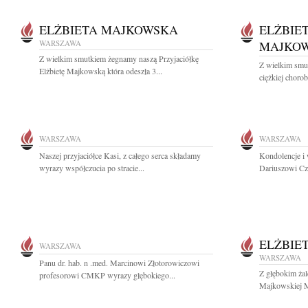
ELŻBIETA MAJKOWSKA
ELŻBIE
WARSZAWA
MAJKO
Z wielkim smutkiem żegnamy naszą Przyjaciółkę
Z wielkim smu
Elżbietę Majkowską która odeszła 3...
ciężkiej chorobi
WARSZAWA
WARSZAWA
Naszej przyjaciółce Kasi, z całego serca składamy
Kondolencje i
wyrazy współczucia po stracie...
Dariuszowi Cz
ELŻBIE
WARSZAWA
WARSZAWA
Panu dr. hab. n .med. Marcinowi Złotorowiczowi
Z głębokim żal
profesorowi CMKP wyrazy głębokiego...
Majkowskiej M