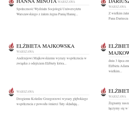
HANNA MINOTA
DARIUS
WARSZAWA
WARSZAWA
Społeczność Wydziału Socjologii Uniwersytetu
Z wielkim żal
Warszawskiego z żalem żegna Panią Hannę...
Pana Dariusza 
ELŻBIETA MAJKOWSKA
ELŻBIE
WARSZAWA
MAJKO
Andrzejowi Majkowskiemu wyrazy współczucia w
dniu 3 lipca z
związku z odejściem Elżbiety która...
Elżbieta Adam
wielkim...
ELŻBIE
WARSZAWA
WARSZAWA
Drogiemu Koledze Grzegorzowi wyrazy głębokiego
Żegnamy naszą
współczucia z powodu śmierci Taty składają...
łączymy się w 