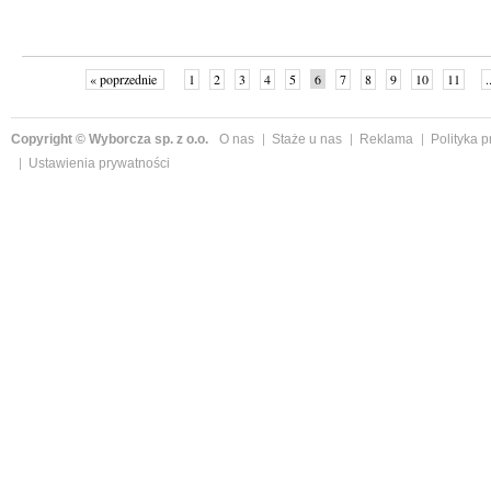
« poprzednie
1
2
3
4
5
6
7
8
9
10
11
.
Copyright © Wyborcza sp. z o.o.
O nas
Staże u nas
Reklama
Polityka 
Ustawienia prywatności