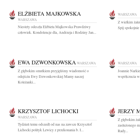
ELŻBIETA MAJKOWSKA
WARSZAWA
WARSZAWA
Z wielkim żal
Niestety odeszła Elżbieta Majkowska Prawdziwy
Spij spokojnie
człowiek. Kondolencje dla, Andrzeja i Rodziny Jan...
EWA DZWONKOWSKA
WARSZAWA
WARSZAWA
Z głębokim smutkiem przyjęliśmy wiadomość o
Joannie Narkie
odejściu Ewy Dzwonkowskiej Mamy naszej
współczucia ws
Koleżanki...
KRZYSZTOF LICHOCKI
JERZY 
WARSZAWA
Z głębokim ża
Tydzień temu odszedł od nas na zawsze Krzysztof
zasłużonego mi
Lichocki polityk Lewicy z przekonania b. I...
Rady...