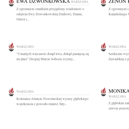
EWA DZWONKOWSKA
ZENON 
WARSZAWA
Z ogromnym smutkiem przyjęliśmy wiadomość o
Z ogromnym s
odejściu Ewy Dzwonkowskiej Darkowi, Dianie,
Karpińskiego W
Oliwii i...
WARSZAWA
WARSZAWA
"Umarłych wieczność dotąd trwa, dokąd pamięcią się
Serdeczne wyr
im płaci" Drogiej Marcie Sobocie wyrazy...
Zawadzkiej z p
MONIK
WARSZAWA
WARSZAWA
Koleżance Jolancie Nowotarskiej wyrazy głębokiego
Z głębokim ż
współczucia z powodu śmierci Taty...
zawsze pozosta