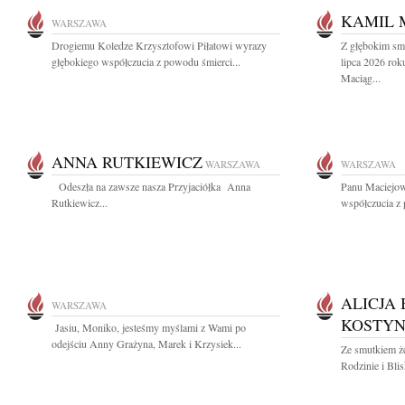
KAMIL 
WARSZAWA
Drogiemu Koledze Krzysztofowi Piłatowi wyrazy
Z głębokim sm
głębokiego współczucia z powodu śmierci...
lipca 2026 rok
Maciąg...
ANNA RUTKIEWICZ
WARSZAWA
WARSZAWA
Odeszła na zawsze nasza Przyjaciółka Anna
Panu Maciejo
Rutkiewicz...
współczucia z 
ALICJA 
WARSZAWA
KOSTYN
Jasiu, Moniko, jesteśmy myślami z Wami po
odejściu Anny Grażyna, Marek i Krzysiek...
Ze smutkiem ż
Rodzinie i Bli