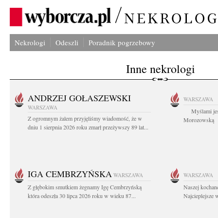
Nekrologi
Odeszli
Poradnik pogrzebowy
Inne nekrologi
ANDRZEJ GOŁASZEWSKI
WARSZAWA
WARSZAWA
Myślami jes
Z ogromnym żalem przyjęliśmy wiadomość, że w
Morozowską Ag
dniu 1 sierpnia 2026 roku zmarł przeżywszy 89 lat...
IGA CEMBRZYŃSKA
WARSZAWA
WARSZAWA
Z głębokim smutkiem żegnamy Igę Cembrzyńską
Naszej kochane
która odeszła 30 lipca 2026 roku w wieku 87...
Najcieplejsze 