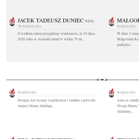
JACEK TADEUSZ DUNIEC
MAŁGOR
WIEK:
79
WARSZAWA
WARSZAWA
Z wielkim żalem przyjęliśmy wiadomość, że 29 lipca
W dniu 3 sierp
2026 roku w Australii zmarł w wieku 79 lat...
Małgorzata Koś
praktyka...
WARSZAWA
WARSZAWA
Drogiej Ani wyrazy współczucia i smutku z powodu
Aniu ze smutk
śmierci Mamy składają...
Twojej Mamy T
składamy...