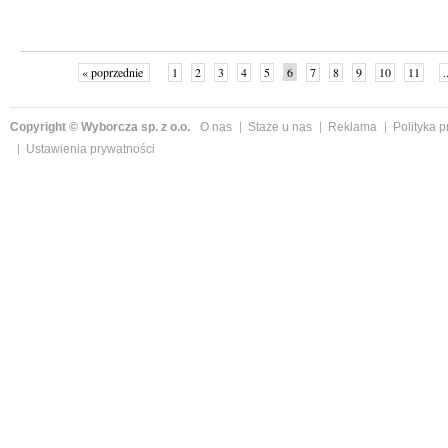
« poprzednie
1
2
3
4
5
6
7
8
9
10
11
.
Copyright © Wyborcza sp. z o.o.
O nas
Staże u nas
Reklama
Polityka 
Ustawienia prywatności