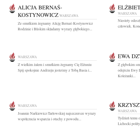
ALICJA BERNAŚ-
ELŻBIE
KOSTYNOWICZ
WARSZAWA
WARSZAWA
Niestety odes
Ze smutkiem żegnamy Alicję Bernaś-Kostynowicz
człowiek. Kond
Rodzinie i Bliskim składamy wyrazy głębokiego...
EWA D
WARSZAWA
Z wielkim żalem i smutkiem żegnamy Cię Elżuniu
Z głębokim sm
Spij spokojnie Andrzeju jesteśmy z Tobą Basia i...
odejściu Ewy
Koleżanki...
KRZYSZ
WARSZAWA
WARSZAWA
Joannie Narkiewicz-Tarłowskiej najszczersze wyrazy
Tydzień temu o
współczucia wsparcia i otuchy z powodu...
Lichocki polity