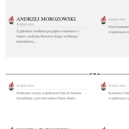
ANDRZEJ MOROZOWSKI
WARSZAWA
WARSZAWA
Pani Dziekanie
Z głębokim smutkiem przyjąłem wiadomość o
współczucia or
śmierci Andrzeja Morozowskiego wybitnego
dziennikarza,...
WARSZAWA
WARSZAWA
Serdeczne wyrazy współczucia Pani dr Danucie
Koleżance Jol
Zawadzkiej z powodu śmierci Męża składa...
współczucia z 