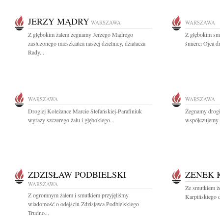
JERZY MĄDRY
WARSZAWA
WARSZAWA
Z głębokim żalem żegnamy Jerzego Mądrego
Z głębokim sm
zasłużonego mieszkańca naszej dzielnicy, działacza
śmierci Ojca d
Rady...
WARSZAWA
WARSZAWA
Drogiej Koleżance Marcie Stefańskiej-Parafiniuk
Żegnamy drogi
wyrazy szczerego żalu i głębokiego...
współczujemy 
ZDZISŁAW PODBIELSKI
ZENEK 
WARSZAWA
Ze smutkiem ż
Z ogromnym żalem i smutkiem przyjęliśmy
Karpińskiego d
wiadomość o odejściu Zdzisława Podbielskiego
Trudno...