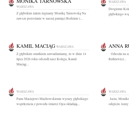
MONIKA TARNOWSKA
WARSZAWA
WARSZAWA
Drogiemu Kole
Z głębokim żalem żegnamy Monikę Tarnowską Na
głębokiego wsp
zawsze pozostanie w naszej pamięci Rodzinie i...
KAMIL MACIĄG
ANNA R
WARSZAWA
Z głębokim smutkiem zawiadamiamy, że w dniu 14
Odeszła na za
lipca 2026 roku odszedł nasz Kolega, Kamil
Rutkiewicz...
Maciąg...
WARSZAWA
WARSZAWA
Panu Maciejowi Machowskiemu wyrazy głębokiego
Jasiu, Moniko
współczucia z powodu śmierci Ojca składają...
odejściu Anny 