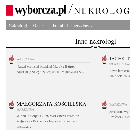
Nekrologi
Odeszli
Poradnik pogrzebowy
Inne nekrologi
JACEK 
WARSZAWA
79
WARSZAW
Naszej kochanej i dzielnej Marylce Butruk
Z wielkim żale
Najcieplejsze wyrazy wsparcia i współczucia w...
2026 roku w Au
MAŁGORZATA KOŚCIELSKA
WARSZAWA
WARSZAWA
Serdeczne wyr
W dniu 3 sierpnia 2026 roku zmarła Profesor
Profesora Dar
Małgorzata Kościelska Jej prace badawcze i
praktyka...