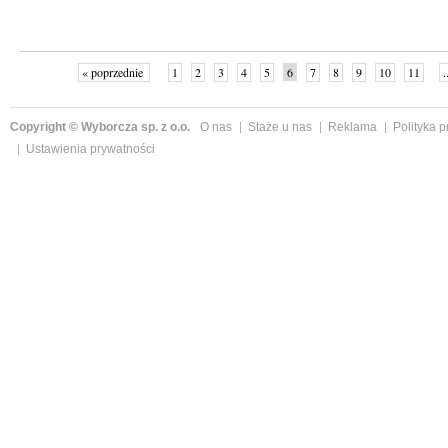
« poprzednie
1
2
3
4
5
6
7
8
9
10
11
.
Copyright © Wyborcza sp. z o.o.
O nas
Staże u nas
Reklama
Polityka 
Ustawienia prywatności