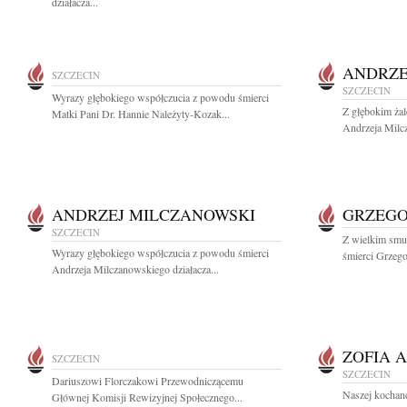
działacza...
ANDRZE
SZCZECIN
SZCZECIN
Wyrazy głębokiego współczucia z powodu śmierci
Z głębokim ża
Matki Pani Dr. Hannie Należyty-Kozak...
Andrzeja Milcz
ANDRZEJ MILCZANOWSKI
GRZEGO
SZCZECIN
Z wielkim smu
Wyrazy głębokiego współczucia z powodu śmierci
śmierci Grzeg
Andrzeja Milczanowskiego działacza...
ZOFIA 
SZCZECIN
SZCZECIN
Dariuszowi Florczakowi Przewodniczącemu
Naszej kochanej
Głównej Komisji Rewizyjnej Społecznego...