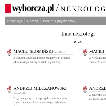
Nekrologi
Odeszli
Poradnik pogrzebowy
Inne nekrologi
MACIEJ SŁOMIŃSKI
MACIEJ
SZCZECIN
Z wielkim smutkiem i żalem żegnamy ś.p. Macieja
Z wielkim smu
Słomińskiego historyka sztuki o głębokiej...
śmierci Maciej
ANDRZEJ MILCZANOWSKI
ANDRZE
SZCZECIN
Z głębokim sm
Z ogromną przykrością przyjąłem wiadomość o
o śmierci Andr
śmierci Andrzeja Milczanowskiego wybitnego