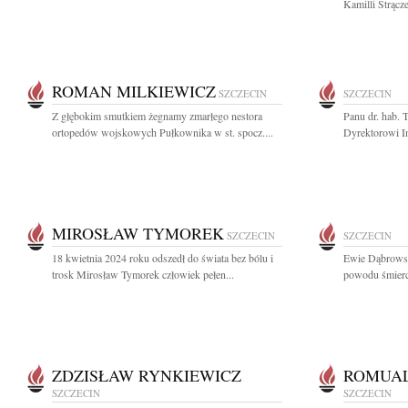
Kamilli Strącz
ROMAN MILKIEWICZ
SZCZECIN
SZCZECIN
Z głębokim smutkiem żegnamy zmarłego nestora
Panu dr. hab.
ortopedów wojskowych Pułkownika w st. spocz....
Dyrektorowi In
MIROSŁAW TYMOREK
SZCZECIN
SZCZECIN
18 kwietnia 2024 roku odszedł do świata bez bólu i
Ewie Dąbrowsk
trosk Mirosław Tymorek człowiek pełen...
powodu śmierci 
ZDZISŁAW RYNKIEWICZ
ROMUA
SZCZECIN
SZCZECIN