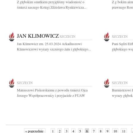
Z głębokim smutkiem przyjęliśmy wiadomość o
Z g bokim alem
śmierci naszego Kolegi Zdzisława Rynkiewicza...
prawnego Romu
JAN KLIMOWICZ
SZCZECIN
SZCZECIN
Jan Klimowicz zm. 25.03.2024 Arkadiuszowi
Pani Sędzi El
Klimowiczowi wyrazy szczerego żalu i głębokiego...
głębokiego wsp
SZCZECIN
SZCZECIN
Mateuszowi Piskorskiemu z powodu śmierci Ojca
Burmistrzowi
Jerzego Współpracownicy i przyjaciele z FUAW
wyrazy głębok
« poprzednie
1
2
3
4
5
6
7
8
9
10
11