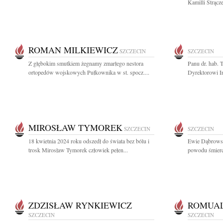
Kamilli Strącz
ROMAN MILKIEWICZ
SZCZECIN
SZCZECIN
Z głębokim smutkiem żegnamy zmarłego nestora
Panu dr. hab.
ortopedów wojskowych Pułkownika w st. spocz....
Dyrektorowi In
MIROSŁAW TYMOREK
SZCZECIN
SZCZECIN
18 kwietnia 2024 roku odszedł do świata bez bólu i
Ewie Dąbrowsk
trosk Mirosław Tymorek człowiek pełen...
powodu śmierci 
ZDZISŁAW RYNKIEWICZ
ROMUA
SZCZECIN
SZCZECIN