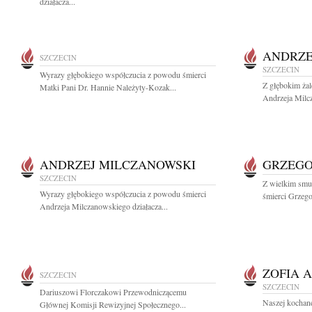
działacza...
ANDRZE
SZCZECIN
SZCZECIN
Wyrazy głębokiego współczucia z powodu śmierci
Z głębokim ża
Matki Pani Dr. Hannie Należyty-Kozak...
Andrzeja Milcz
ANDRZEJ MILCZANOWSKI
GRZEGO
SZCZECIN
Z wielkim smu
Wyrazy głębokiego współczucia z powodu śmierci
śmierci Grzeg
Andrzeja Milczanowskiego działacza...
ZOFIA 
SZCZECIN
SZCZECIN
Dariuszowi Florczakowi Przewodniczącemu
Naszej kochanej
Głównej Komisji Rewizyjnej Społecznego...