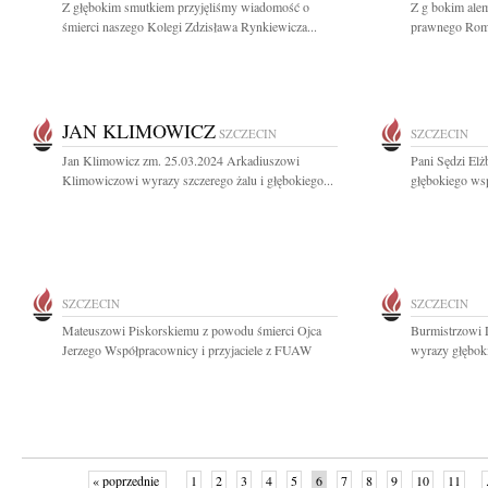
Z głębokim smutkiem przyjęliśmy wiadomość o
Z g bokim alem
śmierci naszego Kolegi Zdzisława Rynkiewicza...
prawnego Romu
JAN KLIMOWICZ
SZCZECIN
SZCZECIN
Jan Klimowicz zm. 25.03.2024 Arkadiuszowi
Pani Sędzi El
Klimowiczowi wyrazy szczerego żalu i głębokiego...
głębokiego wsp
SZCZECIN
SZCZECIN
Mateuszowi Piskorskiemu z powodu śmierci Ojca
Burmistrzowi
Jerzego Współpracownicy i przyjaciele z FUAW
wyrazy głębok
« poprzednie
1
2
3
4
5
6
7
8
9
10
11