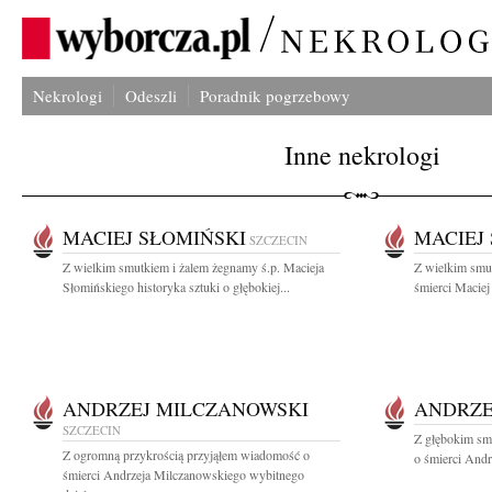
Nekrologi
Odeszli
Poradnik pogrzebowy
Inne nekrologi
MACIEJ SŁOMIŃSKI
MACIEJ
SZCZECIN
Z wielkim smutkiem i żalem żegnamy ś.p. Macieja
Z wielkim smu
Słomińskiego historyka sztuki o głębokiej...
śmierci Maciej
ANDRZEJ MILCZANOWSKI
ANDRZE
SZCZECIN
Z głębokim sm
Z ogromną przykrością przyjąłem wiadomość o
o śmierci Andr
śmierci Andrzeja Milczanowskiego wybitnego