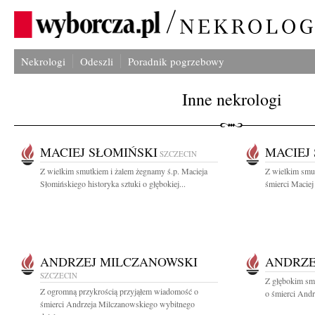
Nekrologi
Odeszli
Poradnik pogrzebowy
Inne nekrologi
MACIEJ SŁOMIŃSKI
MACIEJ
SZCZECIN
Z wielkim smutkiem i żalem żegnamy ś.p. Macieja
Z wielkim smu
Słomińskiego historyka sztuki o głębokiej...
śmierci Maciej
ANDRZEJ MILCZANOWSKI
ANDRZE
SZCZECIN
Z głębokim sm
Z ogromną przykrością przyjąłem wiadomość o
o śmierci Andr
śmierci Andrzeja Milczanowskiego wybitnego