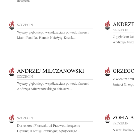
działacza...
ANDRZE
SZCZECIN
SZCZECIN
Wyrazy głębokiego współczucia z powodu śmierci
Z głębokim ża
Matki Pani Dr. Hannie Należyty-Kozak...
Andrzeja Milcz
ANDRZEJ MILCZANOWSKI
GRZEGO
SZCZECIN
Z wielkim smu
Wyrazy głębokiego współczucia z powodu śmierci
śmierci Grzeg
Andrzeja Milczanowskiego działacza...
ZOFIA 
SZCZECIN
SZCZECIN
Dariuszowi Florczakowi Przewodniczącemu
Naszej kochanej
Głównej Komisji Rewizyjnej Społecznego...