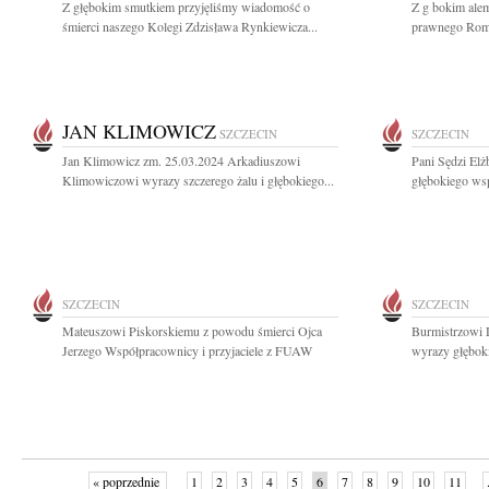
Z głębokim smutkiem przyjęliśmy wiadomość o
Z g bokim alem
śmierci naszego Kolegi Zdzisława Rynkiewicza...
prawnego Romu
JAN KLIMOWICZ
SZCZECIN
SZCZECIN
Jan Klimowicz zm. 25.03.2024 Arkadiuszowi
Pani Sędzi El
Klimowiczowi wyrazy szczerego żalu i głębokiego...
głębokiego wsp
SZCZECIN
SZCZECIN
Mateuszowi Piskorskiemu z powodu śmierci Ojca
Burmistrzowi
Jerzego Współpracownicy i przyjaciele z FUAW
wyrazy głębok
« poprzednie
1
2
3
4
5
6
7
8
9
10
11