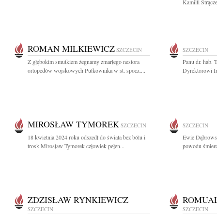
Kamilli Strącz
ROMAN MILKIEWICZ
SZCZECIN
SZCZECIN
Z głębokim smutkiem żegnamy zmarłego nestora
Panu dr. hab.
ortopedów wojskowych Pułkownika w st. spocz....
Dyrektorowi In
MIROSŁAW TYMOREK
SZCZECIN
SZCZECIN
18 kwietnia 2024 roku odszedł do świata bez bólu i
Ewie Dąbrowsk
trosk Mirosław Tymorek człowiek pełen...
powodu śmierci 
ZDZISŁAW RYNKIEWICZ
ROMUA
SZCZECIN
SZCZECIN