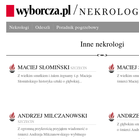
Nekrologi
Odeszli
Poradnik pogrzebowy
Inne nekrologi
MACIEJ SŁOMIŃSKI
MACIEJ
SZCZECIN
Z wielkim smutkiem i żalem żegnamy ś.p. Macieja
Z wielkim smu
Słomińskiego historyka sztuki o głębokiej...
śmierci Maciej
ANDRZEJ MILCZANOWSKI
ANDRZE
SZCZECIN
Z głębokim sm
Z ogromną przykrością przyjąłem wiadomość o
o śmierci Andr
śmierci Andrzeja Milczanowskiego wybitnego