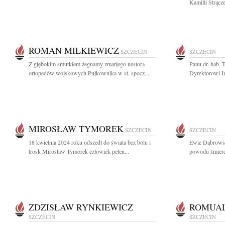
Kamilli Strącz
ROMAN MILKIEWICZ
SZCZECIN
SZCZECIN
Z głębokim smutkiem żegnamy zmarłego nestora
Panu dr. hab.
ortopedów wojskowych Pułkownika w st. spocz....
Dyrektorowi In
MIROSŁAW TYMOREK
SZCZECIN
SZCZECIN
18 kwietnia 2024 roku odszedł do świata bez bólu i
Ewie Dąbrowsk
trosk Mirosław Tymorek człowiek pełen...
powodu śmierci 
ZDZISŁAW RYNKIEWICZ
ROMUA
SZCZECIN
SZCZECIN