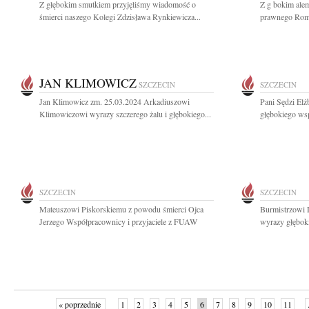
Z głębokim smutkiem przyjęliśmy wiadomość o
Z g bokim alem
śmierci naszego Kolegi Zdzisława Rynkiewicza...
prawnego Romu
JAN KLIMOWICZ
SZCZECIN
SZCZECIN
Jan Klimowicz zm. 25.03.2024 Arkadiuszowi
Pani Sędzi El
Klimowiczowi wyrazy szczerego żalu i głębokiego...
głębokiego wsp
SZCZECIN
SZCZECIN
Mateuszowi Piskorskiemu z powodu śmierci Ojca
Burmistrzowi
Jerzego Współpracownicy i przyjaciele z FUAW
wyrazy głębok
« poprzednie
1
2
3
4
5
6
7
8
9
10
11