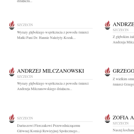
działacza...
ANDRZE
SZCZECIN
SZCZECIN
Wyrazy głębokiego współczucia z powodu śmierci
Z głębokim ża
Matki Pani Dr. Hannie Należyty-Kozak...
Andrzeja Milcz
ANDRZEJ MILCZANOWSKI
GRZEGO
SZCZECIN
Z wielkim smu
Wyrazy głębokiego współczucia z powodu śmierci
śmierci Grzeg
Andrzeja Milczanowskiego działacza...
ZOFIA 
SZCZECIN
SZCZECIN
Dariuszowi Florczakowi Przewodniczącemu
Naszej kochanej
Głównej Komisji Rewizyjnej Społecznego...