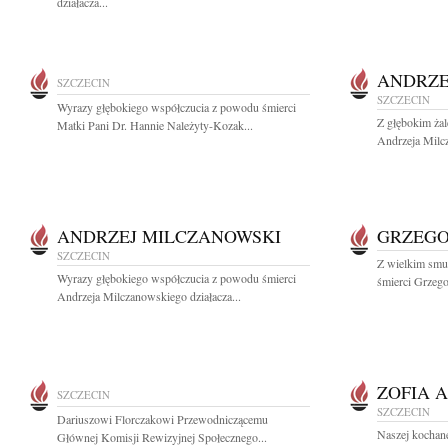
działacza...
ANDRZE
SZCZECIN
SZCZECIN
Wyrazy głębokiego współczucia z powodu śmierci
Z głębokim ża
Matki Pani Dr. Hannie Należyty-Kozak...
Andrzeja Milcz
ANDRZEJ MILCZANOWSKI
GRZEGO
SZCZECIN
Z wielkim smu
Wyrazy głębokiego współczucia z powodu śmierci
śmierci Grzeg
Andrzeja Milczanowskiego działacza...
ZOFIA 
SZCZECIN
SZCZECIN
Dariuszowi Florczakowi Przewodniczącemu
Naszej kochanej
Głównej Komisji Rewizyjnej Społecznego...