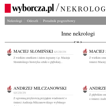
Nekrologi
Odeszli
Poradnik pogrzebowy
Inne nekrologi
MACIEJ SŁOMIŃSKI
MACIEJ
SZCZECIN
Z wielkim smutkiem i żalem żegnamy ś.p. Macieja
Z wielkim smu
Słomińskiego historyka sztuki o głębokiej...
śmierci Maciej
ANDRZEJ MILCZANOWSKI
ANDRZE
SZCZECIN
Z głębokim sm
Z ogromną przykrością przyjąłem wiadomość o
o śmierci Andr
śmierci Andrzeja Milczanowskiego wybitnego