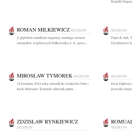
Kamilli Strącz
ROMAN MILKIEWICZ
SZCZECIN
SZCZECIN
Z głębokim smutkiem żegnamy zmarłego nestora
Panu dr. hab.
ortopedów wojskowych Pułkownika w st. spocz....
Dyrektorowi In
MIROSŁAW TYMOREK
SZCZECIN
SZCZECIN
18 kwietnia 2024 roku odszedł do świata bez bólu i
Ewie Dąbrowsk
trosk Mirosław Tymorek człowiek pełen...
powodu śmierci 
ZDZISŁAW RYNKIEWICZ
ROMUA
SZCZECIN
SZCZECIN