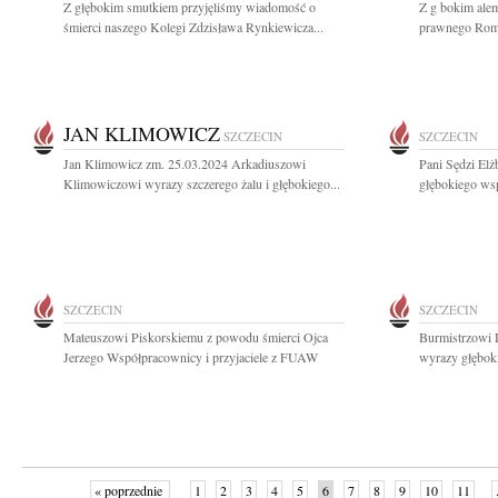
Z głębokim smutkiem przyjęliśmy wiadomość o
Z g bokim alem
śmierci naszego Kolegi Zdzisława Rynkiewicza...
prawnego Romu
JAN KLIMOWICZ
SZCZECIN
SZCZECIN
Jan Klimowicz zm. 25.03.2024 Arkadiuszowi
Pani Sędzi El
Klimowiczowi wyrazy szczerego żalu i głębokiego...
głębokiego wsp
SZCZECIN
SZCZECIN
Mateuszowi Piskorskiemu z powodu śmierci Ojca
Burmistrzowi
Jerzego Współpracownicy i przyjaciele z FUAW
wyrazy głębok
« poprzednie
1
2
3
4
5
6
7
8
9
10
11