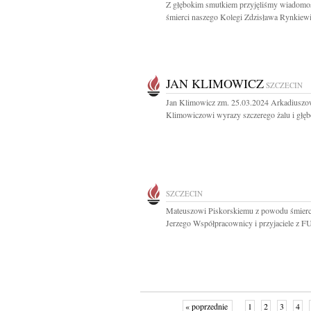
Z głębokim smutkiem przyjęliśmy wiadomo
śmierci naszego Kolegi Zdzisława Rynkiewi
JAN KLIMOWICZ
SZCZECIN
Jan Klimowicz zm. 25.03.2024 Arkadiuszo
Klimowiczowi wyrazy szczerego żalu i głęb
SZCZECIN
Mateuszowi Piskorskiemu z powodu śmierc
Jerzego Współpracownicy i przyjaciele z 
« poprzednie
1
2
3
4