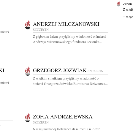
Zenon
Z wiel
+ więc
ANDRZEJ MILCZANOWSKI
SZCZECIN
mierci
Z głębokim żalem przyjęliśmy wiadomość o śmierci
Andrzeja Milczanowskiego fundatora i członka...
KI
GRZEGORZ JÓŹWIAK
SZCZECIN
Z wielkim smutkiem przyjęliśmy wiadomość o
mierci
śmierci Grzegorza Jóźwiaka Burmistrza Dziwnowa...
ZOFIA ANDRZEJEWSKA
SZCZECIN
u
Naszej kochanej Koleżance dr n. med. i n. o zdr.
.