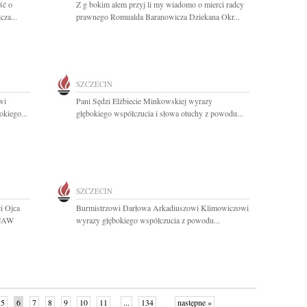
ść o
Z g bokim alem przyj li my wiadomo o mierci radcy
cza...
prawnego Romualda Baranowicza Dziekana Okr...
SZCZECIN
wi
Pani Sędzi Elżbiecie Minkowskiej wyrazy
okiego...
głębokiego współczucia i słowa otuchy z powodu...
SZCZECIN
i Ojca
Burmistrzowi Darłowa Arkadiuszowi Klimowiczowi
FUAW
wyrazy głębokiego współczucia z powodu...
5
6
7
8
9
10
11
...
134
następne »