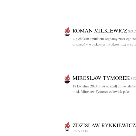
ROMAN MILKIEWICZ
SZC
Z głębokim smutkiem żegnamy zmarłego ne
ortopedów wojskowych Pułkownika w st. sp
MIROSŁAW TYMOREK
SZ
18 kwietnia 2024 roku odszedł do świata bez
trosk Mirosław Tymorek człowiek pełen...
ZDZISŁAW RYNKIEWICZ
SZCZECIN