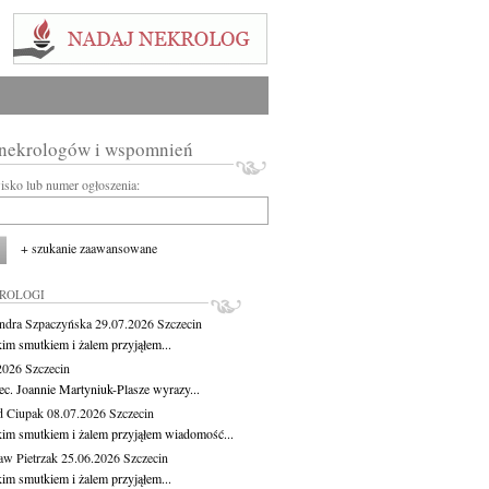
 nekrologów i wspomnień
wisko lub numer ogłoszenia:
+ szukanie zaawansowane
KROLOGI
ndra Szpaczyńska
29.07.2026
Szczecin
kim smutkiem i żalem przyjąłem...
.2026
Szczecin
ec. Joannie Martyniuk-Plasze wyrazy...
d Ciupak
08.07.2026
Szczecin
kim smutkiem i żalem przyjąłem wiadomość...
aw Pietrzak
25.06.2026
Szczecin
kim smutkiem i żalem przyjąłem...