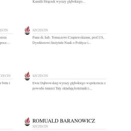
Kamilli Strączek wyrazy głębokiego...
ZECIN
SZCZECIN
stora
Panu dr. hab. Tomaszowi Czapiewskiemu, prof.US,
ocz....
Dyrektorowi Instytutu Nauk o Polityce i...
CZECIN
SZCZECIN
 bólu i
Ewie Dąbrowskiej wyrazy głębokiego współczucia z
powodu śmierci Taty składają koleżanki i...
ROMUALD BARANOWICZ
SZCZECIN