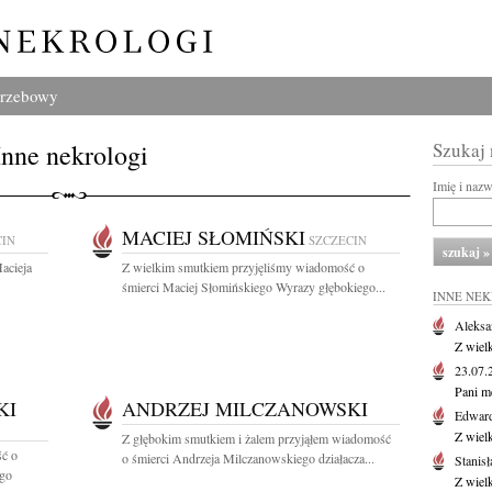
grzebowy
Inne nekrologi
Szukaj
Imię i naz
MACIEJ SŁOMIŃSKI
CIN
SZCZECIN
acieja
Z wielkim smutkiem przyjęliśmy wiadomość o
śmierci Maciej Słomińskiego Wyrazy głębokiego...
INNE NE
Aleksa
Z wiel
23.07
Pani m
KI
ANDRZEJ MILCZANOWSKI
Edwar
Z wiel
Z głębokim smutkiem i żalem przyjąłem wiadomość
ść o
o śmierci Andrzeja Milczanowskiego działacza...
Stanisł
ego
Z wiel