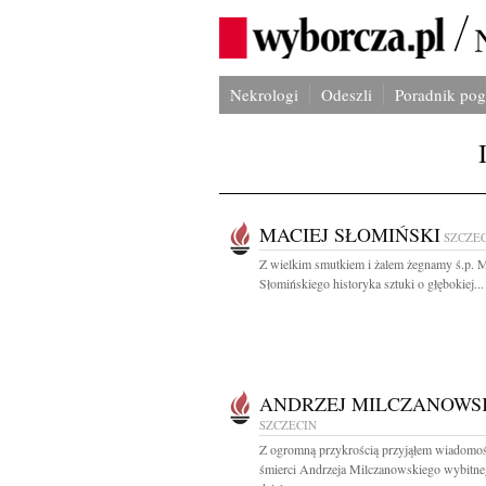
Nekrologi
Odeszli
Poradnik po
MACIEJ SŁOMIŃSKI
SZCZE
Z wielkim smutkiem i żalem żegnamy ś.p. M
Słomińskiego historyka sztuki o głębokiej...
ANDRZEJ MILCZANOWS
SZCZECIN
Z ogromną przykrością przyjąłem wiadomo
śmierci Andrzeja Milczanowskiego wybitn