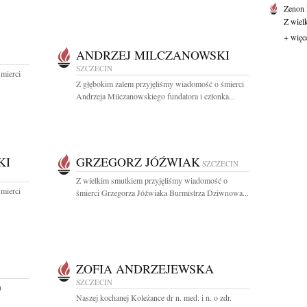
Zenon
Z wiel
+ więc
ANDRZEJ MILCZANOWSKI
SZCZECIN
mierci
Z głębokim żalem przyjęliśmy wiadomość o śmierci
Andrzeja Milczanowskiego fundatora i członka...
KI
GRZEGORZ JÓŹWIAK
SZCZECIN
Z wielkim smutkiem przyjęliśmy wiadomość o
mierci
śmierci Grzegorza Jóźwiaka Burmistrza Dziwnowa...
ZOFIA ANDRZEJEWSKA
SZCZECIN
u
Naszej kochanej Koleżance dr n. med. i n. o zdr.
.