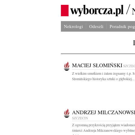
Nekrologi
Odeszli
Poradnik po
MACIEJ SŁOMIŃSKI
SZCZE
Z wielkim smutkiem i żalem żegnamy ś.p. M
Słomińskiego historyka sztuki o głębokiej...
ANDRZEJ MILCZANOWS
SZCZECIN
Z ogromną przykrością przyjąłem wiadomo
śmierci Andrzeja Milczanowskiego wybitn