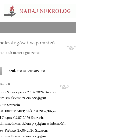
 nekrologów i wspomnień
wisko lub numer ogłoszenia:
+ szukanie zaawansowane
KROLOGI
ndra Szpaczyńska
29.07.2026
Szczecin
kim smutkiem i żalem przyjąłem...
.2026
Szczecin
ec. Joannie Martyniuk-Plasze wyrazy...
d Ciupak
08.07.2026
Szczecin
kim smutkiem i żalem przyjąłem wiadomość...
aw Pietrzak
25.06.2026
Szczecin
kim smutkiem i żalem przyjąłem...