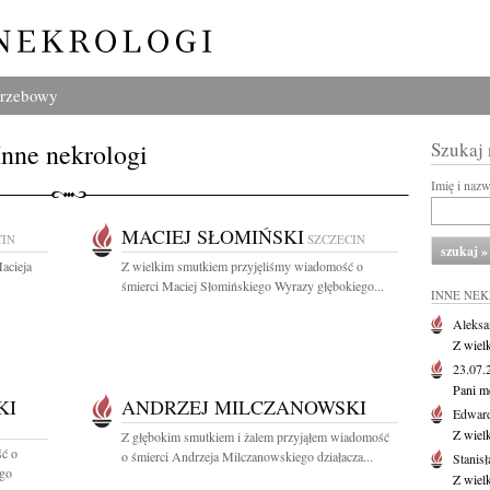
grzebowy
Inne nekrologi
Szukaj
Imię i naz
MACIEJ SŁOMIŃSKI
CIN
SZCZECIN
acieja
Z wielkim smutkiem przyjęliśmy wiadomość o
śmierci Maciej Słomińskiego Wyrazy głębokiego...
INNE NE
Aleksa
Z wiel
23.07
Pani m
KI
ANDRZEJ MILCZANOWSKI
Edwar
Z wiel
Z głębokim smutkiem i żalem przyjąłem wiadomość
ść o
o śmierci Andrzeja Milczanowskiego działacza...
Stanisł
ego
Z wiel