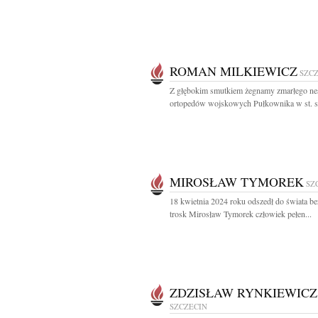
ROMAN MILKIEWICZ
SZC
Z głębokim smutkiem żegnamy zmarłego ne
ortopedów wojskowych Pułkownika w st. sp
MIROSŁAW TYMOREK
SZ
18 kwietnia 2024 roku odszedł do świata bez
trosk Mirosław Tymorek człowiek pełen...
ZDZISŁAW RYNKIEWICZ
SZCZECIN