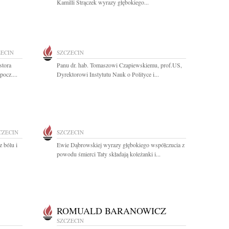
Kamilli Strączek wyrazy głębokiego...
ZECIN
SZCZECIN
stora
Panu dr. hab. Tomaszowi Czapiewskiemu, prof.US,
ocz....
Dyrektorowi Instytutu Nauk o Polityce i...
CZECIN
SZCZECIN
 bólu i
Ewie Dąbrowskiej wyrazy głębokiego współczucia z
powodu śmierci Taty składają koleżanki i...
ROMUALD BARANOWICZ
SZCZECIN