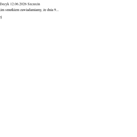
 Decyk
12.06.2026
Szczecin
kim smutkiem zawiadamiamy, że dnia 9...
ej