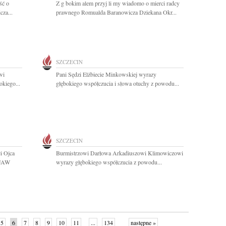
ść o
Z g bokim alem przyj li my wiadomo o mierci radcy
cza...
prawnego Romualda Baranowicza Dziekana Okr...
SZCZECIN
wi
Pani Sędzi Elżbiecie Minkowskiej wyrazy
okiego...
głębokiego współczucia i słowa otuchy z powodu...
SZCZECIN
i Ojca
Burmistrzowi Darłowa Arkadiuszowi Klimowiczowi
FUAW
wyrazy głębokiego współczucia z powodu...
5
6
7
8
9
10
11
...
134
następne »