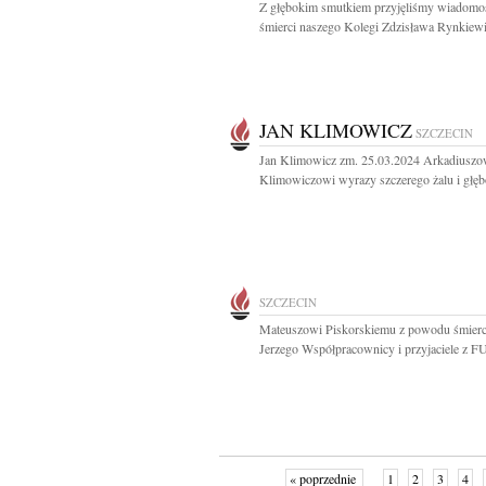
Z głębokim smutkiem przyjęliśmy wiadomo
śmierci naszego Kolegi Zdzisława Rynkiewi
JAN KLIMOWICZ
SZCZECIN
Jan Klimowicz zm. 25.03.2024 Arkadiuszo
Klimowiczowi wyrazy szczerego żalu i głęb
SZCZECIN
Mateuszowi Piskorskiemu z powodu śmierc
Jerzego Współpracownicy i przyjaciele z 
« poprzednie
1
2
3
4