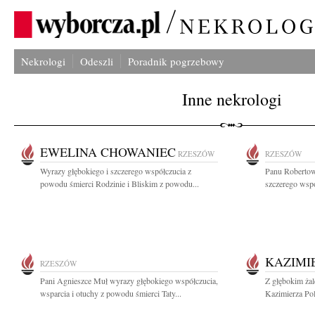
Nekrologi
Odeszli
Poradnik pogrzebowy
Inne nekrologi
EWELINA CHOWANIEC
RZESZÓW
RZESZÓW
Wyrazy głębokiego i szczerego współczucia z
Panu Robertow
powodu śmierci Rodzinie i Bliskim z powodu...
szczerego wspó
KAZIMI
RZESZÓW
Pani Agnieszce Muł wyrazy głębokiego współczucia,
Z głębokim ża
wsparcia i otuchy z powodu śmierci Taty...
Kazimierza Pol