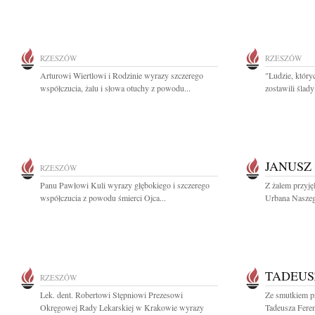
RZESZÓW
RZESZÓW
Arturowi Wiertlowi i Rodzinie wyrazy szczerego
"Ludzie, który
współczucia, żalu i słowa otuchy z powodu...
zostawili ślad
JANUSZ
RZESZÓW
Panu Pawłowi Kuli wyrazy głębokiego i szczerego
Z żalem przyję
współczucia z powodu śmierci Ojca...
Urbana Naszeg
TADEUS
RZESZÓW
Lek. dent. Robertowi Stępniowi Prezesowi
Ze smutkiem p
Okręgowej Rady Lekarskiej w Krakowie wyrazy
Tadeusza Feren