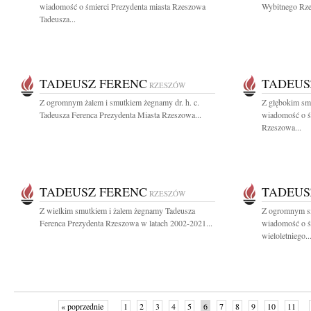
wiadomość o śmierci Prezydenta miasta Rzeszowa
Wybitnego Rzes
Tadeusza...
TADEUSZ FERENC
TADEUS
RZESZÓW
Z ogromnym żalem i smutkiem żegnamy dr. h. c.
Z głębokim smu
Tadeusza Ferenca Prezydenta Miasta Rzeszowa...
wiadomość o ś
Rzeszowa...
TADEUSZ FERENC
TADEUS
RZESZÓW
Z wielkim smutkiem i żalem żegnamy Tadeusza
Z ogromnym sm
Ferenca Prezydenta Rzeszowa w latach 2002-2021...
wiadomość o ś
wieloletniego..
« poprzednie
1
2
3
4
5
6
7
8
9
10
11