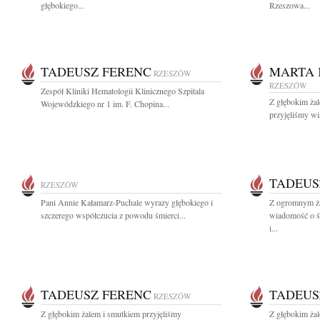
głębokiego...
Rzeszowa...
TADEUSZ FERENC
MARTA 
RZESZÓW
RZESZÓW
Zespół Kliniki Hematologii Klinicznego Szpitala
Z głębokim żal
Wojewódzkiego nr 1 im. F. Chopina...
przyjęliśmy wi
TADEUS
RZESZÓW
Pani Annie Kałamarz-Puchale wyrazy głębokiego i
Z ogromnym ża
szczerego współczucia z powodu śmierci...
wiadomość o śm
i...
TADEUSZ FERENC
TADEUS
RZESZÓW
Z głębokim żalem i smutkiem przyjęliśmy
Z głębokim ża