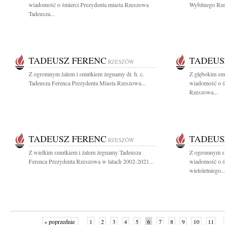
wiadomość o śmierci Prezydenta miasta Rzeszowa
Wybitnego Rzes
Tadeusza...
TADEUSZ FERENC
TADEUS
RZESZÓW
Z ogromnym żalem i smutkiem żegnamy dr. h. c.
Z głębokim smu
Tadeusza Ferenca Prezydenta Miasta Rzeszowa...
wiadomość o ś
Rzeszowa...
TADEUSZ FERENC
TADEUS
RZESZÓW
Z wielkim smutkiem i żalem żegnamy Tadeusza
Z ogromnym sm
Ferenca Prezydenta Rzeszowa w latach 2002-2021...
wiadomość o ś
wieloletniego..
« poprzednie
1
2
3
4
5
6
7
8
9
10
11