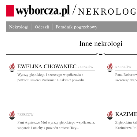
Nekrologi
Odeszli
Poradnik pogrzebowy
Inne nekrologi
EWELINA CHOWANIEC
RZESZÓW
RZESZÓW
Wyrazy głębokiego i szczerego współczucia z
Panu Robertow
powodu śmierci Rodzinie i Bliskim z powodu...
szczerego wspó
KAZIMI
RZESZÓW
Pani Agnieszce Muł wyrazy głębokiego współczucia,
Z głębokim ża
wsparcia i otuchy z powodu śmierci Taty...
Kazimierza Pol