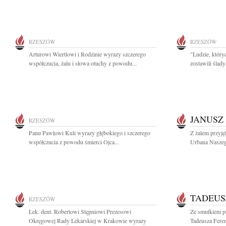
RZESZÓW
RZESZÓW
Arturowi Wiertlowi i Rodzinie wyrazy szczerego
"Ludzie, który
współczucia, żalu i słowa otuchy z powodu...
zostawili ślad
JANUSZ
RZESZÓW
Panu Pawłowi Kuli wyrazy głębokiego i szczerego
Z żalem przyję
współczucia z powodu śmierci Ojca...
Urbana Naszeg
TADEUS
RZESZÓW
Lek. dent. Robertowi Stępniowi Prezesowi
Ze smutkiem p
Okręgowej Rady Lekarskiej w Krakowie wyrazy
Tadeusza Feren