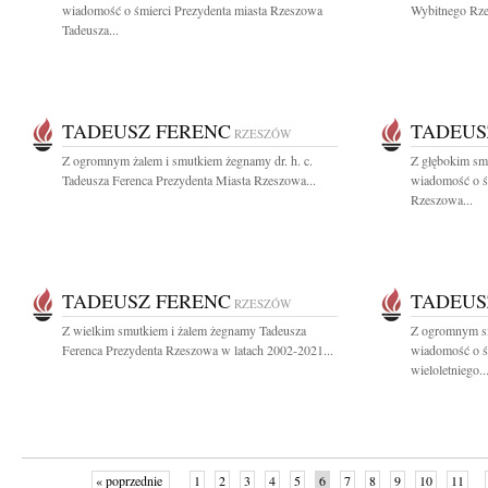
wiadomość o śmierci Prezydenta miasta Rzeszowa
Wybitnego Rzes
Tadeusza...
TADEUSZ FERENC
TADEUS
RZESZÓW
Z ogromnym żalem i smutkiem żegnamy dr. h. c.
Z głębokim smu
Tadeusza Ferenca Prezydenta Miasta Rzeszowa...
wiadomość o ś
Rzeszowa...
TADEUSZ FERENC
TADEUS
RZESZÓW
Z wielkim smutkiem i żalem żegnamy Tadeusza
Z ogromnym sm
Ferenca Prezydenta Rzeszowa w latach 2002-2021...
wiadomość o ś
wieloletniego..
« poprzednie
1
2
3
4
5
6
7
8
9
10
11