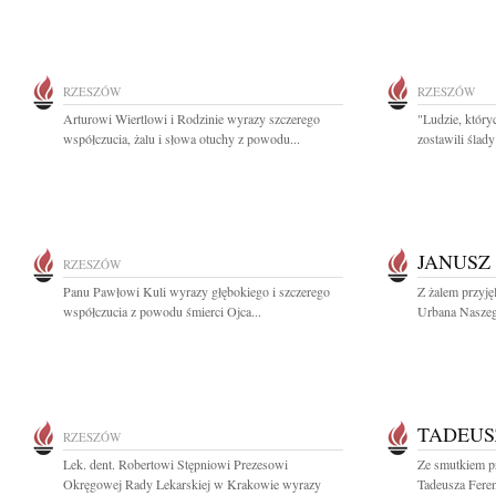
RZESZÓW
RZESZÓW
Arturowi Wiertlowi i Rodzinie wyrazy szczerego
"Ludzie, który
współczucia, żalu i słowa otuchy z powodu...
zostawili ślad
JANUSZ
RZESZÓW
Panu Pawłowi Kuli wyrazy głębokiego i szczerego
Z żalem przyję
współczucia z powodu śmierci Ojca...
Urbana Naszeg
TADEUS
RZESZÓW
Lek. dent. Robertowi Stępniowi Prezesowi
Ze smutkiem p
Okręgowej Rady Lekarskiej w Krakowie wyrazy
Tadeusza Feren