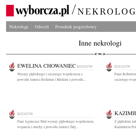
Nekrologi
Odeszli
Poradnik pogrzebowy
Inne nekrologi
EWELINA CHOWANIEC
RZESZÓW
RZESZÓW
Wyrazy głębokiego i szczerego współczucia z
Panu Robertow
powodu śmierci Rodzinie i Bliskim z powodu...
szczerego wspó
KAZIMI
RZESZÓW
Pani Agnieszce Muł wyrazy głębokiego współczucia,
Z głębokim ża
wsparcia i otuchy z powodu śmierci Taty...
Kazimierza Pol