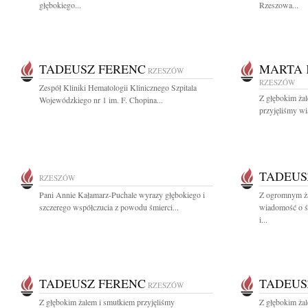
głębokiego...
Rzeszowa...
TADEUSZ FERENC
MARTA 
RZESZÓW
RZESZÓW
Zespół Kliniki Hematologii Klinicznego Szpitala
Z głębokim żal
Wojewódzkiego nr 1 im. F. Chopina...
przyjęliśmy wi
TADEUS
RZESZÓW
Pani Annie Kałamarz-Puchale wyrazy głębokiego i
Z ogromnym ża
szczerego współczucia z powodu śmierci...
wiadomość o śm
i...
TADEUSZ FERENC
TADEUS
RZESZÓW
Z głębokim żalem i smutkiem przyjęliśmy
Z głębokim ża