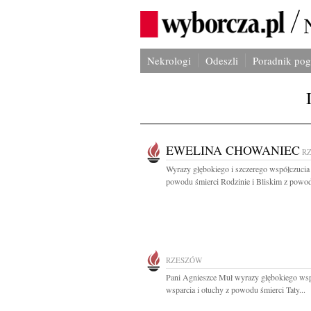
Nekrologi
Odeszli
Poradnik po
EWELINA CHOWANIEC
R
Wyrazy głębokiego i szczerego współczucia
powodu śmierci Rodzinie i Bliskim z powod
RZESZÓW
Pani Agnieszce Muł wyrazy głębokiego wsp
wsparcia i otuchy z powodu śmierci Taty...