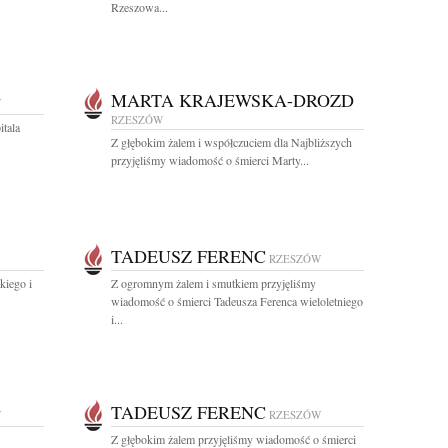
Rzeszowa...
MARTA KRAJEWSKA-DROZD
W
RZESZÓW
itala
Z głębokim żalem i współczuciem dla Najbliższych
przyjęliśmy wiadomość o śmierci Marty...
TADEUSZ FERENC
RZESZÓW
kiego i
Z ogromnym żalem i smutkiem przyjęliśmy
wiadomość o śmierci Tadeusza Ferenca wieloletniego
i...
TADEUSZ FERENC
W
RZESZÓW
Z głębokim żalem przyjęliśmy wiadomość o śmierci