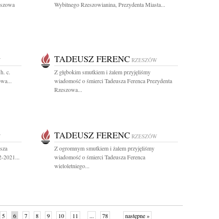
eszowa
Wybitnego Rzeszowianina, Prezydenta Miasta...
TADEUSZ FERENC
W
RZESZÓW
h. c.
Z głębokim smutkiem i żalem przyjęliśmy
wa...
wiadomość o śmierci Tadeusza Ferenca Prezydenta
Rzeszowa...
TADEUSZ FERENC
W
RZESZÓW
sza
Z ogromnym smutkiem i żalem przyjęliśmy
-2021...
wiadomość o śmierci Tadeusza Ferenca
wieloletniego...
5
6
7
8
9
10
11
...
78
następne »