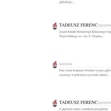
głębokiego...
TADEUSZ FERENC
RZESZÓ
Zespół Kliniki Hematologii Klinicznego Szp
Wojewódzkiego nr 1 im. F. Chopina...
RZESZÓW
Pani Annie Kałamarz-Puchale wyrazy głębo
szczerego współczucia z powodu śmierci...
TADEUSZ FERENC
RZESZÓ
Z głębokim żalem i smutkiem przyjęliśmy