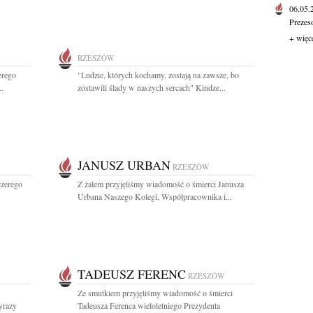
06.05
Prezes
+ więc
RZESZÓW
erego
"Ludzie, których kochamy, zostają na zawsze, bo
..
zostawili ślady w naszych sercach" Kindze...
JANUSZ URBAN
RZESZÓW
czerego
Z żalem przyjęliśmy wiadomość o śmierci Janusza
Urbana Naszego Kolegi, Współpracownika i...
TADEUSZ FERENC
RZESZÓW
Ze smutkiem przyjęliśmy wiadomość o śmierci
yrazy
Tadeusza Ferenca wieloletniego Prezydenta