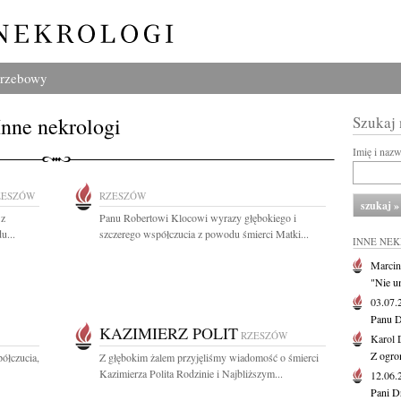
grzebowy
Inne nekrologi
Szukaj
Imię i naz
ZESZÓW
RZESZÓW
 z
Panu Robertowi Klocowi wyrazy głębokiego i
u...
szczerego współczucia z powodu śmierci Matki...
INNE NE
Marcin
"Nie u
03.07
Panu D
KAZIMIERZ POLIT
RZESZÓW
Karol 
Z ogro
ółczucia,
Z głębokim żalem przyjęliśmy wiadomość o śmierci
Kazimierza Polita Rodzinie i Najbliższym...
12.06
Pani D