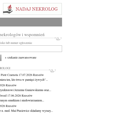
 nekrologów i wspomnień
wisko lub numer ogłoszenia:
+ szukanie zaawansowane
KROLOGI
 Piotr Czarnota
17.07.2026
Rzeszów
miera ten, kto trwa w pamięci żywych"...
.2026
Rzeszów
yrektorowi Jerzemu Guniewskiemu oraz...
Drozd
17.06.2026
Rzeszów
mnym smutkiem i niedowierzaniem...
.2026
Rzeszów
r n. med. Mai Ptasiewicz składamy wyrazy...