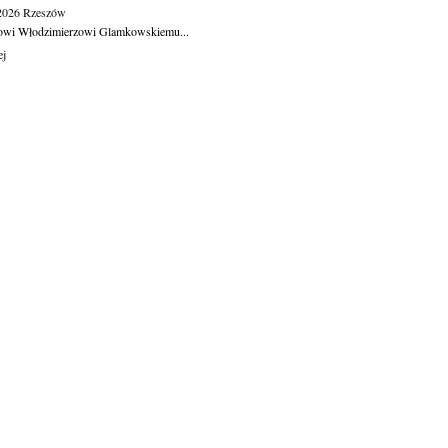
.2026
Rzeszów
owi Włodzimierzowi Glamkowskiemu...
ej