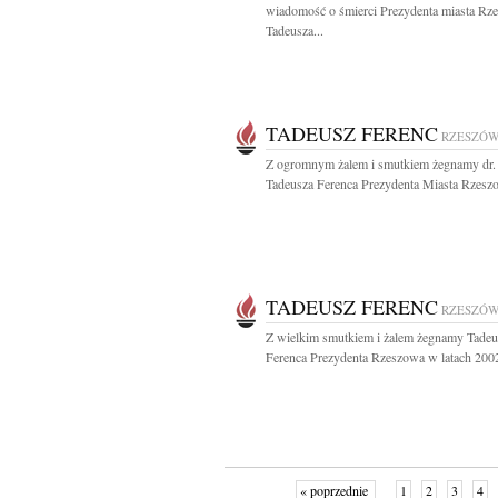
wiadomość o śmierci Prezydenta miasta Rz
Tadeusza...
TADEUSZ FERENC
RZESZÓ
Z ogromnym żalem i smutkiem żegnamy dr. 
Tadeusza Ferenca Prezydenta Miasta Rzeszo
TADEUSZ FERENC
RZESZÓ
Z wielkim smutkiem i żalem żegnamy Tadeu
Ferenca Prezydenta Rzeszowa w latach 2002
« poprzednie
1
2
3
4