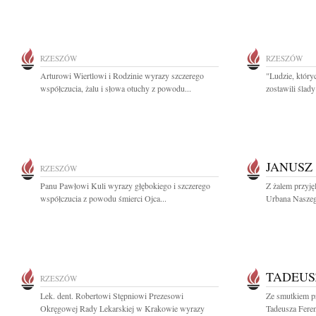
RZESZÓW
RZESZÓW
Arturowi Wiertlowi i Rodzinie wyrazy szczerego
"Ludzie, który
współczucia, żalu i słowa otuchy z powodu...
zostawili ślad
JANUSZ
RZESZÓW
Panu Pawłowi Kuli wyrazy głębokiego i szczerego
Z żalem przyję
współczucia z powodu śmierci Ojca...
Urbana Naszeg
TADEUS
RZESZÓW
Lek. dent. Robertowi Stępniowi Prezesowi
Ze smutkiem p
Okręgowej Rady Lekarskiej w Krakowie wyrazy
Tadeusza Feren