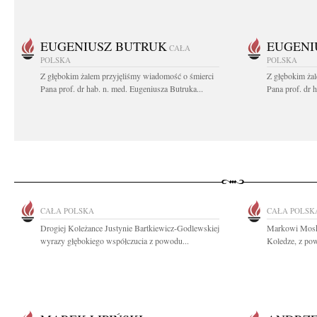
EUGENIUSZ BUTRUK
EUGENI
CAŁA
POLSKA
POLSKA
Z głębokim żalem przyjęliśmy wiadomość o śmierci
Z głębokim ża
Pana prof. dr hab. n. med. Eugeniusza Butruka...
Pana prof. dr 
CAŁA POLSKA
CAŁA POLSK
Drogiej Koleżance Justynie Bartkiewicz-Godlewskiej
Markowi Moska
wyrazy głębokiego współczucia z powodu...
Koledze, z pow