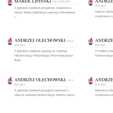
MAREK LIPIŃSKI
ANDRZE
CAŁA POLSKA
POLSKA
Z głębokim smutkiem przyjęliśmy wiadomość o
Jackowi Olech
śmierci Marka Lipińskiego cenionego dziennikarza
współczucia z 
i...
ANDRZEJ OLECHOWSKI
ANDRZE
CAŁA
POLSKA
POLSKA
Z głębokim smutkiem żegnamy dr. Andrzeja
Z wielkim smu
Olechowskiego Wieloletniego Przewodniczącego
Olechowskiego 
Rady...
ANDRZEJ OLECHOWSKI
ANDRZE
CAŁA
POLSKA
POLSKA
Z głębokim smutkiem przyjąłem wiadomość o
Marcinowi Ol
odejściu Andrzeja Olechowskiego Ministra Spraw...
współczucia or