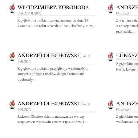
WŁODZIMIERZ KOROHODA
ANDRZE
CAŁA POLSKA
POLSKA
Z głębokim smutkiem zawiadamiamy, że dnia 24
Z wielkim żal
kwietnia 2026 roku odszedł od nas Ukochany Mąż,...
Andrzeja Olec
przyjaciela,...
ANDRZEJ OLECHOWSKI
ŁUKASZ
CAŁA
POLSKA
Z głębokim sm
Z głębokim smutkiem przyjęliśmy wiadomość o
Posła, kolegę, 
śmierci Andrzeja Olechowskiego ekonomisty,
dyplomaty...
ANDRZEJ OLECHOWSKI
ANDRZE
CAŁA
POLSKA
POLSKA
Jackowi Olechowskiemu najszczersze wyrazy
Z głębokim smu
współczucia z powodu śmierci Ojca Andrzeja...
wiadomość o ś