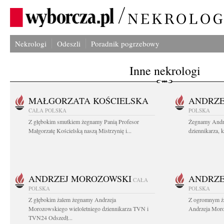
Nekrologi
Odeszli
Poradnik pogrzebowy
Inne nekrologi
MAŁGORZATA KOŚCIELSKA
ANDRZE
CAŁA POLSKA
POLSKA
Z głębokim smutkiem żegnamy Panią Profesor
Żegnamy Andr
Małgorzatę Kościelską naszą Mistrzynię i...
dziennikarza, 
ANDRZEJ MOROZOWSKI
ANDRZE
CAŁA
POLSKA
POLSKA
Z głębokim żalem żegnamy Andrzeja
Z ogromnym ża
Morozowskiego wieloletniego dziennikarza TVN i
Andrzeja Moro
TVN24 Odszedł...