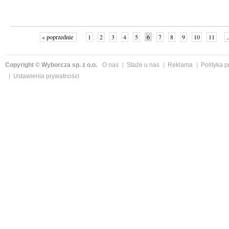
« poprzednie
1
2
3
4
5
6
7
8
9
10
11
.
Copyright © Wyborcza sp. z o.o.
O nas
Staże u nas
Reklama
Polityka 
Ustawienia prywatności