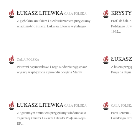
ŁUKASZ LITEWKA
KRYSTY
CAŁA POLSKA
Z głębokim smutkiem i niedowierzaniem przyjęliśmy
Prof. dr hab. 
wiadomość o śmierci Łukasza Litewki wybitnego...
Polskiego Tow
1992...
ŁUKASZ
CAŁA POLSKA
Piotrowi Szymczakowi i Jego Rodzinie najgłębsze
Z bólem przyją
wyrazy współczucia z powodu odejścia Mamy...
Posła na Sejm 
ŁUKASZ LITEWKA
CAŁA POLSKA
CAŁA POLSK
Z ogromnym smutkiem przyjęliśmy wiadomość o
Panu Jerzemu
tragicznej śmierci Łukasza Litewki Posła na Sejm
Łódzkiego Sto
RP...