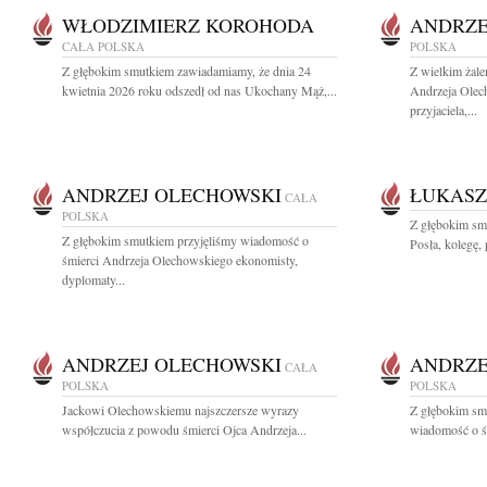
WŁODZIMIERZ KOROHODA
ANDRZE
CAŁA POLSKA
POLSKA
Z głębokim smutkiem zawiadamiamy, że dnia 24
Z wielkim żal
kwietnia 2026 roku odszedł od nas Ukochany Mąż,...
Andrzeja Olec
przyjaciela,...
ANDRZEJ OLECHOWSKI
ŁUKASZ
CAŁA
POLSKA
Z głębokim sm
Z głębokim smutkiem przyjęliśmy wiadomość o
Posła, kolegę, 
śmierci Andrzeja Olechowskiego ekonomisty,
dyplomaty...
ANDRZEJ OLECHOWSKI
ANDRZE
CAŁA
POLSKA
POLSKA
Jackowi Olechowskiemu najszczersze wyrazy
Z głębokim smu
współczucia z powodu śmierci Ojca Andrzeja...
wiadomość o ś