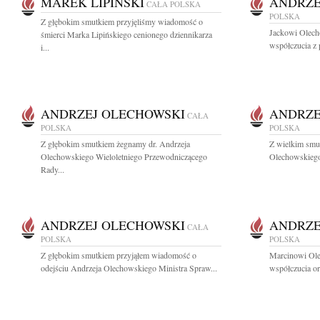
MAREK LIPIŃSKI
ANDRZE
CAŁA POLSKA
POLSKA
Z głębokim smutkiem przyjęliśmy wiadomość o
Jackowi Olech
śmierci Marka Lipińskiego cenionego dziennikarza
współczucia z 
i...
ANDRZEJ OLECHOWSKI
ANDRZE
CAŁA
POLSKA
POLSKA
Z głębokim smutkiem żegnamy dr. Andrzeja
Z wielkim smu
Olechowskiego Wieloletniego Przewodniczącego
Olechowskiego 
Rady...
ANDRZEJ OLECHOWSKI
ANDRZE
CAŁA
POLSKA
POLSKA
Z głębokim smutkiem przyjąłem wiadomość o
Marcinowi Ol
odejściu Andrzeja Olechowskiego Ministra Spraw...
współczucia or