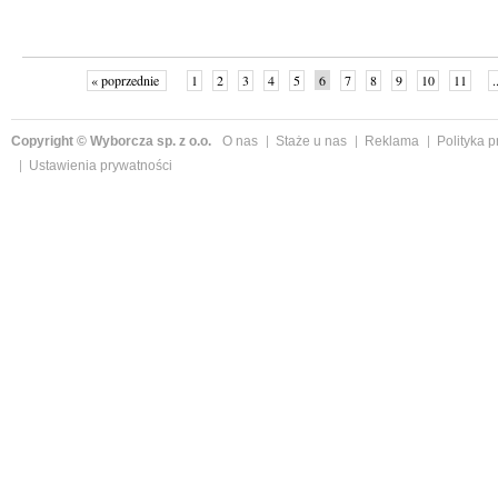
« poprzednie
1
2
3
4
5
6
7
8
9
10
11
.
Copyright © Wyborcza sp. z o.o.
O nas
Staże u nas
Reklama
Polityka 
Ustawienia prywatności