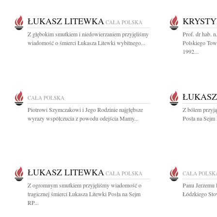
ŁUKASZ LITEWKA
KRYSTY
CAŁA POLSKA
Z głębokim smutkiem i niedowierzaniem przyjęliśmy
Prof. dr hab. 
wiadomość o śmierci Łukasza Litewki wybitnego...
Polskiego Tow
1992...
ŁUKASZ
CAŁA POLSKA
Piotrowi Szymczakowi i Jego Rodzinie najgłębsze
Z bólem przyją
wyrazy współczucia z powodu odejścia Mamy...
Posła na Sejm 
ŁUKASZ LITEWKA
CAŁA POLSKA
CAŁA POLSK
Z ogromnym smutkiem przyjęliśmy wiadomość o
Panu Jerzemu
tragicznej śmierci Łukasza Litewki Posła na Sejm
Łódzkiego Sto
RP...