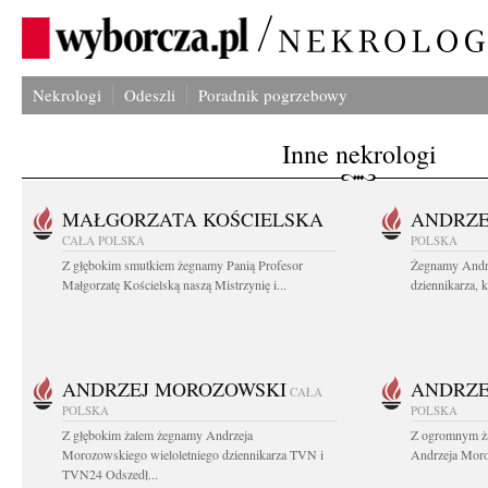
Nekrologi
Odeszli
Poradnik pogrzebowy
Inne nekrologi
MAŁGORZATA KOŚCIELSKA
ANDRZE
CAŁA POLSKA
POLSKA
Z głębokim smutkiem żegnamy Panią Profesor
Żegnamy Andr
Małgorzatę Kościelską naszą Mistrzynię i...
dziennikarza, 
ANDRZEJ MOROZOWSKI
ANDRZE
CAŁA
POLSKA
POLSKA
Z głębokim żalem żegnamy Andrzeja
Z ogromnym ża
Morozowskiego wieloletniego dziennikarza TVN i
Andrzeja Moro
TVN24 Odszedł...