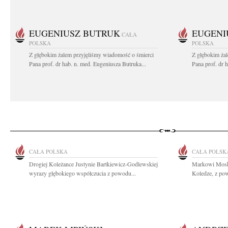
EUGENIUSZ BUTRUK
EUGENI
CAŁA
POLSKA
POLSKA
Z głębokim żalem przyjęliśmy wiadomość o śmierci
Z głębokim ża
Pana prof. dr hab. n. med. Eugeniusza Butruka...
Pana prof. dr 
CAŁA POLSKA
CAŁA POLSK
Drogiej Koleżance Justynie Bartkiewicz-Godlewskiej
Markowi Moska
wyrazy głębokiego współczucia z powodu...
Koledze, z pow