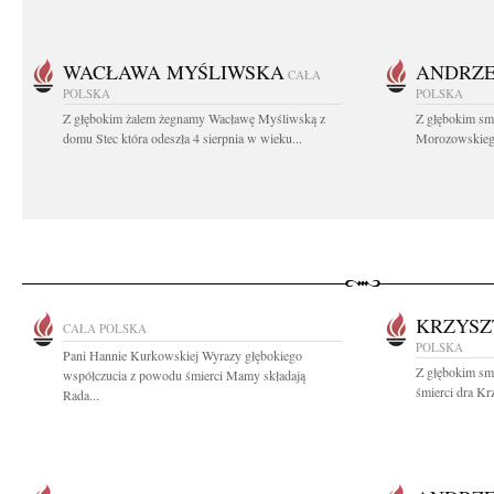
WACŁAWA MYŚLIWSKA
ANDRZE
CAŁA
POLSKA
POLSKA
Z głębokim żalem żegnamy Wacławę Myśliwską z
Z głębokim sm
domu Stec która odeszła 4 sierpnia w wieku...
Morozowskiego 
KRZYSZ
CAŁA POLSKA
POLSKA
Pani Hannie Kurkowskiej Wyrazy głębokiego
Z głębokim sm
współczucia z powodu śmierci Mamy składają
śmierci dra Kr
Rada...