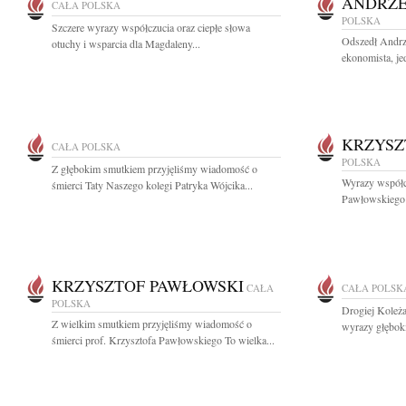
ANDRZE
CAŁA POLSKA
POLSKA
Szczere wyrazy współczucia oraz ciepłe słowa
Odszedł Andrz
otuchy i wsparcia dla Magdaleny...
ekonomista, jed
KRZYSZ
CAŁA POLSKA
POLSKA
Z głębokim smutkiem przyjęliśmy wiadomość o
Wyrazy współcz
śmierci Taty Naszego kolegi Patryka Wójcika...
Pawłowskiego w
KRZYSZTOF PAWŁOWSKI
CAŁA
CAŁA POLSK
POLSKA
Drogiej Koleża
Z wielkim smutkiem przyjęliśmy wiadomość o
wyrazy głębok
śmierci prof. Krzysztofa Pawłowskiego To wielka...