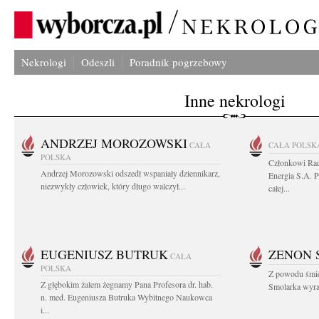
Nekrologi
Odeszli
Poradnik pogrzebowy
Inne nekrologi
ANDRZEJ MOROZOWSKI
CAŁA
CAŁA POLSK
POLSKA
Członkowi Ra
Andrzej Morozowski odszedł wspaniały dziennikarz,
Energia S.A. 
niezwykły człowiek, który długo walczył...
całej...
EUGENIUSZ BUTRUK
ZENON 
CAŁA
POLSKA
Z powodu śmie
Z głębokim żalem żegnamy Pana Profesora dr. hab.
Smolarka wyraz
n. med. Eugeniusza Butruka Wybitnego Naukowca
i...