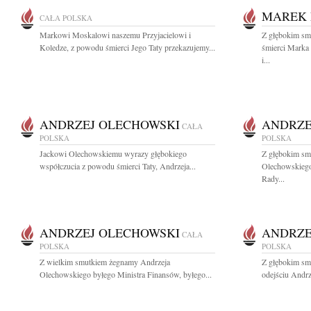
MAREK 
CAŁA POLSKA
Markowi Moskalowi naszemu Przyjacielowi i
Z głębokim sm
Koledze, z powodu śmierci Jego Taty przekazujemy...
śmierci Marka 
i...
ANDRZEJ OLECHOWSKI
ANDRZE
CAŁA
POLSKA
POLSKA
Jackowi Olechowskiemu wyrazy głębokiego
Z głębokim sm
współczucia z powodu śmierci Taty, Andrzeja...
Olechowskiego
Rady...
ANDRZEJ OLECHOWSKI
ANDRZE
CAŁA
POLSKA
POLSKA
Z wielkim smutkiem żegnamy Andrzeja
Z głębokim sm
Olechowskiego byłego Ministra Finansów, byłego...
odejściu Andrz