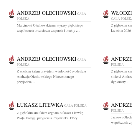
ANDRZEJ OLECHOWSKI
WŁODZI
CAŁA
POLSKA
CAŁA POLSK
Marcinowi Olechowskiemu wyrazy głębokiego
Z głębokim sm
współczucia oraz słowa wsparcia i otuchy z...
kwietnia 2026 
ANDRZEJ OLECHOWSKI
ANDRZE
CAŁA
POLSKA
POLSKA
Z wielkim żalem przyjąłem wiadomość o odejściu
Z głębokim sm
Andrzeja Olechowskiego Nieocenionego
śmierci Andrz
przyjaciela,...
dyplomaty...
ŁUKASZ LITEWKA
ANDRZE
CAŁA POLSKA
POLSKA
Z głębokim smutkiem żegnam Łukasza Litewkę
Jackowi Olech
Posła, kolegę, przyjaciela. Człowieka, który...
współczucia z 