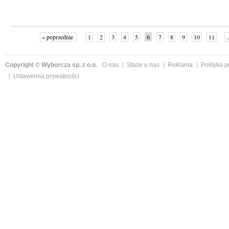
« poprzednie
1
2
3
4
5
6
7
8
9
10
11
.
Copyright © Wyborcza sp. z o.o.
O nas
Staże u nas
Reklama
Polityka 
Ustawienia prywatności