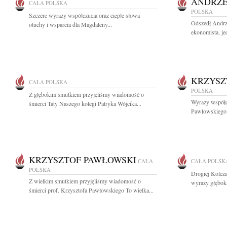
ANDRZE
CAŁA POLSKA
POLSKA
Szczere wyrazy współczucia oraz ciepłe słowa
Odszedł Andrz
otuchy i wsparcia dla Magdaleny...
ekonomista, jed
KRZYSZ
CAŁA POLSKA
POLSKA
Z głębokim smutkiem przyjęliśmy wiadomość o
Wyrazy współcz
śmierci Taty Naszego kolegi Patryka Wójcika...
Pawłowskiego w
KRZYSZTOF PAWŁOWSKI
CAŁA
CAŁA POLSK
POLSKA
Drogiej Koleża
Z wielkim smutkiem przyjęliśmy wiadomość o
wyrazy głębok
śmierci prof. Krzysztofa Pawłowskiego To wielka...