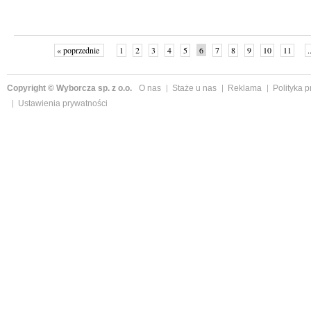
« poprzednie
1
2
3
4
5
6
7
8
9
10
11
.
Copyright © Wyborcza sp. z o.o.
O nas
Staże u nas
Reklama
Polityka 
Ustawienia prywatności