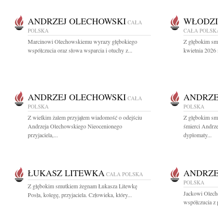
ANDRZEJ OLECHOWSKI
WŁODZI
CAŁA
POLSKA
CAŁA POLSK
Marcinowi Olechowskiemu wyrazy głębokiego
Z głębokim sm
współczucia oraz słowa wsparcia i otuchy z...
kwietnia 2026 
ANDRZEJ OLECHOWSKI
ANDRZE
CAŁA
POLSKA
POLSKA
Z wielkim żalem przyjąłem wiadomość o odejściu
Z głębokim sm
Andrzeja Olechowskiego Nieocenionego
śmierci Andrz
przyjaciela,...
dyplomaty...
ŁUKASZ LITEWKA
ANDRZE
CAŁA POLSKA
POLSKA
Z głębokim smutkiem żegnam Łukasza Litewkę
Jackowi Olech
Posła, kolegę, przyjaciela. Człowieka, który...
współczucia z 