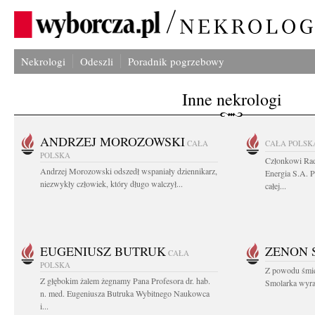
Nekrologi
Odeszli
Poradnik pogrzebowy
Inne nekrologi
ANDRZEJ MOROZOWSKI
CAŁA
CAŁA POLSK
POLSKA
Członkowi Ra
Andrzej Morozowski odszedł wspaniały dziennikarz,
Energia S.A. 
niezwykły człowiek, który długo walczył...
całej...
EUGENIUSZ BUTRUK
ZENON 
CAŁA
POLSKA
Z powodu śmie
Z głębokim żalem żegnamy Pana Profesora dr. hab.
Smolarka wyraz
n. med. Eugeniusza Butruka Wybitnego Naukowca
i...