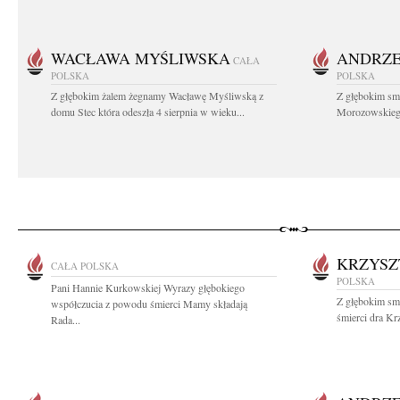
WACŁAWA MYŚLIWSKA
ANDRZE
CAŁA
POLSKA
POLSKA
Z głębokim żalem żegnamy Wacławę Myśliwską z
Z głębokim sm
domu Stec która odeszła 4 sierpnia w wieku...
Morozowskiego 
KRZYSZ
CAŁA POLSKA
POLSKA
Pani Hannie Kurkowskiej Wyrazy głębokiego
Z głębokim sm
współczucia z powodu śmierci Mamy składają
śmierci dra Kr
Rada...