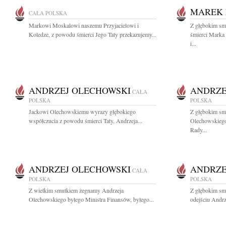
MAREK 
CAŁA POLSKA
Markowi Moskalowi naszemu Przyjacielowi i
Z głębokim sm
Koledze, z powodu śmierci Jego Taty przekazujemy...
śmierci Marka 
i...
ANDRZEJ OLECHOWSKI
ANDRZE
CAŁA
POLSKA
POLSKA
Jackowi Olechowskiemu wyrazy głębokiego
Z głębokim sm
współczucia z powodu śmierci Taty, Andrzeja...
Olechowskiego
Rady...
ANDRZEJ OLECHOWSKI
ANDRZE
CAŁA
POLSKA
POLSKA
Z wielkim smutkiem żegnamy Andrzeja
Z głębokim sm
Olechowskiego byłego Ministra Finansów, byłego...
odejściu Andrz