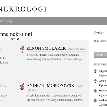
grzebowy
Inne nekrologi
Szukaj
Imię i naz
ZENON SMOLAREK
A
CAŁA POLSKA
Z powodu śmierci Pana nadinspektora Zenona
r. hab.
Smolarka wyrazy współczucia Rodzinie składają...
ukowca
INNE NE
Eugeni
Z głęb
Zenon 
ANDRZEJ MOROZOWSKI
Z powo
CAŁA
CAŁA
POLSKA
Wacła
Z głęb
wską z
Z głębokim smutkiem i żalem żegnamy Andrzeja
..
Morozowskiego Świetnego dziennikarza, mistrza...
Andrze
Z głęb