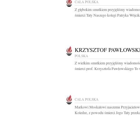
CAŁA POLSKA
Z głębokim smutkiem przyjęliśmy wiadomo
śmierci Taty Naszego kolegi Patryka Wójcika
KRZYSZTOF PAWŁOWSK
POLSKA
Z wielkim smutkiem przyjęliśmy wiadomoś
śmierci prof. Krzysztofa Pawłowskiego To w
CAŁA POLSKA
Markowi Moskalowi naszemu Przyjacielowi
Koledze, z powodu śmierci Jego Taty przeka