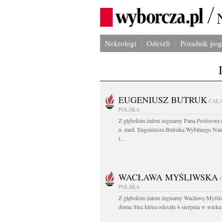
Nekrologi
Odeszli
Poradnik po
EUGENIUSZ BUTRUK
CAŁ
POLSKA
Z głębokim żalem żegnamy Pana Profesora d
n. med. Eugeniusza Butruka Wybitnego Na
i...
WACŁAWA MYŚLIWSKA
POLSKA
Z głębokim żalem żegnamy Wacławę Myśli
domu Stec która odeszła 4 sierpnia w wieku.