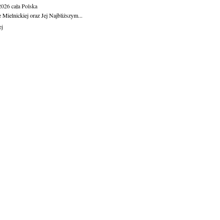
.2026
cała Polska
Mielnickiej oraz Jej Najbliższym...
ej