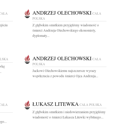
ANDRZEJ OLECHOWSKI
CAŁA
CAŁA
POLSKA
ejściu
Z głębokim smutkiem przyjęliśmy wiadomość o
śmierci Andrzeja Olechowskiego ekonomisty,
dyplomaty...
ANDRZEJ OLECHOWSKI
OLSKA
CAŁA
POLSKA
wkę
Jackowi Olechowskiemu najszczersze wyrazy
..
współczucia z powodu śmierci Ojca Andrzeja...
ŁUKASZ LITEWKA
CAŁA
CAŁA POLSKA
Z głębokim smutkiem i niedowierzaniem przyjęliśmy
wiadomość o śmierci Łukasza Litewki wybitnego...
go...