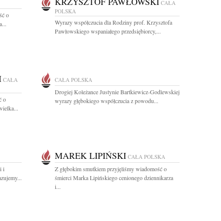
KRZYSZTOF PAWŁOWSKI
CAŁA
POLSKA
ść o
Wyrazy współczucia dla Rodziny prof. Krzysztofa
...
Pawłowskiego wspaniałego przedsiębiorcy,...
I
CAŁA
CAŁA POLSKA
Drogiej Koleżance Justynie Bartkiewicz-Godlewskiej
ć o
wyrazy głębokiego współczucia z powodu...
ielka...
MAREK LIPIŃSKI
CAŁA POLSKA
 i
Z głębokim smutkiem przyjęliśmy wiadomość o
zujemy...
śmierci Marka Lipińskiego cenionego dziennikarza
i...