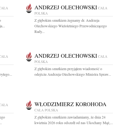
ANDRZEJ OLECHOWSKI
CAŁA
CAŁA
POLSKA
o
Z głębokim smutkiem żegnamy dr. Andrzeja
a...
Olechowskiego Wieloletniego Przewodniczącego
Rady...
ANDRZEJ OLECHOWSKI
CAŁA
CAŁA
POLSKA
Z głębokim smutkiem przyjąłem wiadomość o
yłego...
odejściu Andrzeja Olechowskiego Ministra Spraw...
WŁODZIMIERZ KOROHODA
CAŁA
CAŁA POLSKA
ego
Z głębokim smutkiem zawiadamiamy, że dnia 24
..
kwietnia 2026 roku odszedł od nas Ukochany Mąż,...