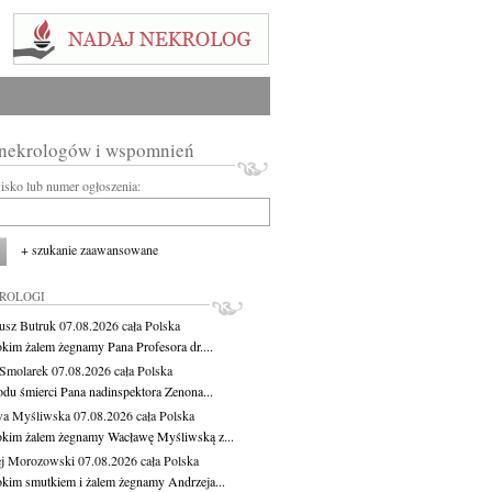
 nekrologów i wspomnień
wisko lub numer ogłoszenia:
+ szukanie zaawansowane
KROLOGI
usz Butruk
07.08.2026
cała Polska
okim żalem żegnamy Pana Profesora dr....
Smolarek
07.08.2026
cała Polska
du śmierci Pana nadinspektora Zenona...
wa Myśliwska
07.08.2026
cała Polska
okim żalem żegnamy Wacławę Myśliwską z...
j Morozowski
07.08.2026
cała Polska
okim smutkiem i żalem żegnamy Andrzeja...