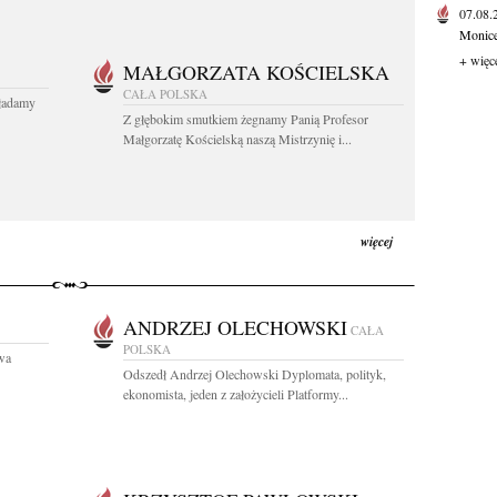
07.08
Monice 
+ więc
MAŁGORZATA KOŚCIELSKA
CAŁA POLSKA
kładamy
Z głębokim smutkiem żegnamy Panią Profesor
Małgorzatę Kościelską naszą Mistrzynię i...
więcej
ANDRZEJ OLECHOWSKI
CAŁA
POLSKA
owa
Odszedł Andrzej Olechowski Dyplomata, polityk,
ekonomista, jeden z założycieli Platformy...