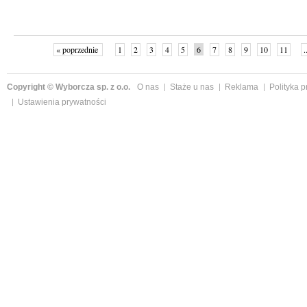
« poprzednie
1
2
3
4
5
6
7
8
9
10
11
.
Copyright © Wyborcza sp. z o.o.
O nas
Staże u nas
Reklama
Polityka 
Ustawienia prywatności