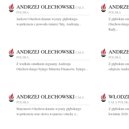
ANDRZEJ OLECHOWSKI
ANDRZE
CAŁA
POLSKA
POLSKA
Jackowi Olechowskiemu wyrazy głębokiego
Z głębokim sm
współczucia z powodu śmierci Taty, Andrzeja...
Olechowskiego
Rady...
ANDRZEJ OLECHOWSKI
ANDRZE
CAŁA
POLSKA
POLSKA
Z wielkim smutkiem żegnamy Andrzeja
Z głębokim sm
Olechowskiego byłego Ministra Finansów, byłego...
odejściu Andrz
ANDRZEJ OLECHOWSKI
WŁODZI
CAŁA
POLSKA
CAŁA POLSK
Marcinowi Olechowskiemu wyrazy głębokiego
Z głębokim sm
współczucia oraz słowa wsparcia i otuchy z...
kwietnia 2026 