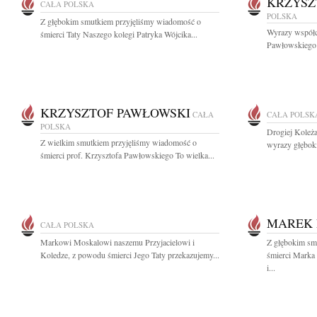
KRZYSZ
CAŁA POLSKA
POLSKA
Z głębokim smutkiem przyjęliśmy wiadomość o
Wyrazy współcz
śmierci Taty Naszego kolegi Patryka Wójcika...
Pawłowskiego w
KRZYSZTOF PAWŁOWSKI
CAŁA
CAŁA POLSK
POLSKA
Drogiej Koleża
Z wielkim smutkiem przyjęliśmy wiadomość o
wyrazy głębok
śmierci prof. Krzysztofa Pawłowskiego To wielka...
MAREK 
CAŁA POLSKA
Markowi Moskalowi naszemu Przyjacielowi i
Z głębokim sm
Koledze, z powodu śmierci Jego Taty przekazujemy...
śmierci Marka 
i...