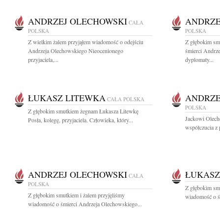
ANDRZEJ OLECHOWSKI
ANDRZE
CAŁA
POLSKA
POLSKA
Z wielkim żalem przyjąłem wiadomość o odejściu
Z głębokim sm
Andrzeja Olechowskiego Nieocenionego
śmierci Andrz
przyjaciela,...
dyplomaty...
ŁUKASZ LITEWKA
ANDRZE
CAŁA POLSKA
POLSKA
Z głębokim smutkiem żegnam Łukasza Litewkę
Jackowi Olech
Posła, kolegę, przyjaciela. Człowieka, który...
współczucia z 
ANDRZEJ OLECHOWSKI
ŁUKASZ
CAŁA
POLSKA
Z głębokim sm
Z głębokim smutkiem i żalem przyjęliśmy
wiadomość o śm
wiadomość o śmierci Andrzeja Olechowskiego...