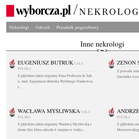
Nekrologi
Odeszli
Poradnik pogrzebowy
Inne nekrologi
EUGENIUSZ BUTRUK
ZENON 
CAŁA
POLSKA
Z powodu śmie
Z głębokim żalem żegnamy Pana Profesora dr. hab.
Smolarka wyraz
n. med. Eugeniusza Butruka Wybitnego Naukowca
i...
WACŁAWA MYŚLIWSKA
ANDRZE
CAŁA
POLSKA
POLSKA
Z głębokim żalem żegnamy Wacławę Myśliwską z
Z głębokim sm
domu Stec która odeszła 4 sierpnia w wieku...
Morozowskiego 