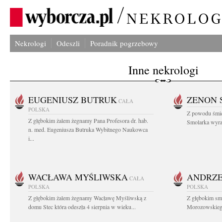
Nekrologi
Odeszli
Poradnik pogrzebowy
Inne nekrologi
EUGENIUSZ BUTRUK
ZENON 
CAŁA
POLSKA
Z powodu śmie
Z głębokim żalem żegnamy Pana Profesora dr. hab.
Smolarka wyraz
n. med. Eugeniusza Butruka Wybitnego Naukowca
i...
WACŁAWA MYŚLIWSKA
ANDRZE
CAŁA
POLSKA
POLSKA
Z głębokim żalem żegnamy Wacławę Myśliwską z
Z głębokim sm
domu Stec która odeszła 4 sierpnia w wieku...
Morozowskiego 