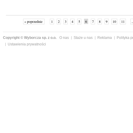
« poprzednie
1
2
3
4
5
6
7
8
9
10
11
.
Copyright © Wyborcza sp. z o.o.
O nas
Staże u nas
Reklama
Polityka 
Ustawienia prywatności