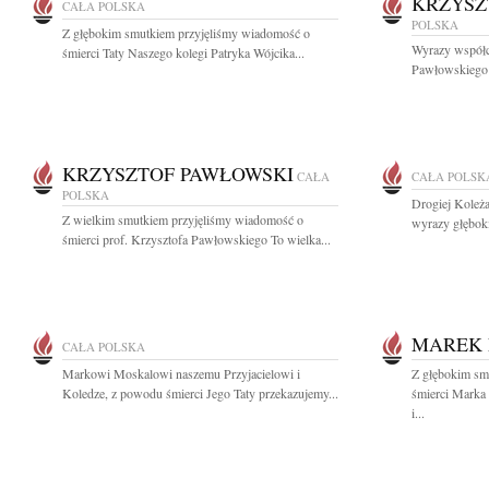
KRZYSZ
CAŁA POLSKA
POLSKA
Z głębokim smutkiem przyjęliśmy wiadomość o
Wyrazy współcz
śmierci Taty Naszego kolegi Patryka Wójcika...
Pawłowskiego w
KRZYSZTOF PAWŁOWSKI
CAŁA
CAŁA POLSK
POLSKA
Drogiej Koleża
Z wielkim smutkiem przyjęliśmy wiadomość o
wyrazy głębok
śmierci prof. Krzysztofa Pawłowskiego To wielka...
MAREK 
CAŁA POLSKA
Markowi Moskalowi naszemu Przyjacielowi i
Z głębokim sm
Koledze, z powodu śmierci Jego Taty przekazujemy...
śmierci Marka 
i...