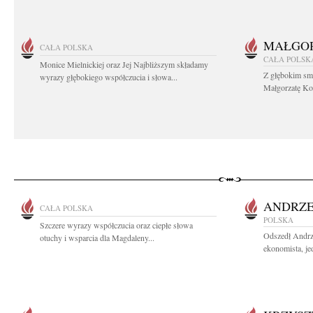
MAŁGOR
CAŁA POLSKA
CAŁA POLSK
Monice Mielnickiej oraz Jej Najbliższym składamy
Z głębokim sm
wyrazy głębokiego współczucia i słowa...
Małgorzatę Koś
ANDRZE
CAŁA POLSKA
POLSKA
Szczere wyrazy współczucia oraz ciepłe słowa
Odszedł Andrz
otuchy i wsparcia dla Magdaleny...
ekonomista, jed