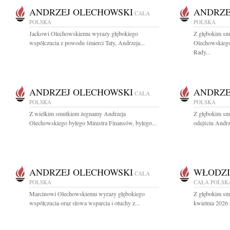
ANDRZEJ OLECHOWSKI
ANDRZE
CAŁA
POLSKA
POLSKA
Jackowi Olechowskiemu wyrazy głębokiego
Z głębokim sm
współczucia z powodu śmierci Taty, Andrzeja...
Olechowskiego
Rady...
ANDRZEJ OLECHOWSKI
ANDRZE
CAŁA
POLSKA
POLSKA
Z wielkim smutkiem żegnamy Andrzeja
Z głębokim sm
Olechowskiego byłego Ministra Finansów, byłego...
odejściu Andrz
ANDRZEJ OLECHOWSKI
WŁODZI
CAŁA
POLSKA
CAŁA POLSK
Marcinowi Olechowskiemu wyrazy głębokiego
Z głębokim sm
współczucia oraz słowa wsparcia i otuchy z...
kwietnia 2026 