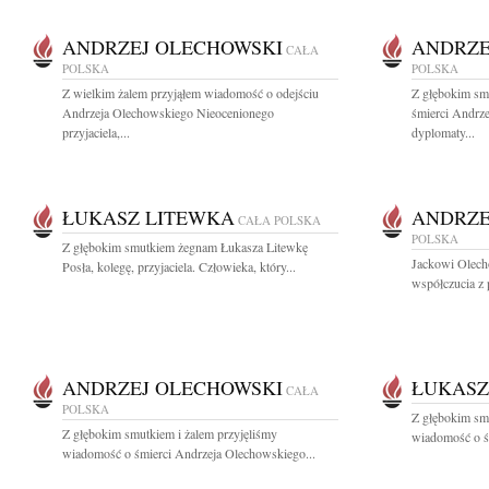
ANDRZEJ OLECHOWSKI
ANDRZE
CAŁA
POLSKA
POLSKA
Z wielkim żalem przyjąłem wiadomość o odejściu
Z głębokim sm
Andrzeja Olechowskiego Nieocenionego
śmierci Andrz
przyjaciela,...
dyplomaty...
ŁUKASZ LITEWKA
ANDRZE
CAŁA POLSKA
POLSKA
Z głębokim smutkiem żegnam Łukasza Litewkę
Jackowi Olech
Posła, kolegę, przyjaciela. Człowieka, który...
współczucia z 
ANDRZEJ OLECHOWSKI
ŁUKASZ
CAŁA
POLSKA
Z głębokim sm
Z głębokim smutkiem i żalem przyjęliśmy
wiadomość o śm
wiadomość o śmierci Andrzeja Olechowskiego...