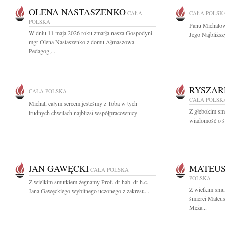
OLENA NASTASZENKO
CAŁA
CAŁA POLSK
POLSKA
Panu Michałow
W dniu 11 maja 2026 roku zmarła nasza Gospodyni
Jego Najbliższ
mgr Olena Nastaszenko z domu Ałmaszowa
Pedagog,...
RYSZAR
CAŁA POLSKA
CAŁA POLSK
Michał, całym sercem jesteśmy z Tobą w tych
Z głębokim smu
trudnych chwilach najbliżsi współpracownicy
wiadomość o ś
JAN GAWĘCKI
MATEUS
CAŁA POLSKA
POLSKA
Z wielkim smutkiem żegnamy Prof. dr hab. dr h.c.
Z wielkim smu
Jana Gawęckiego wybitnego uczonego z zakresu...
śmierci Mateu
Męża...