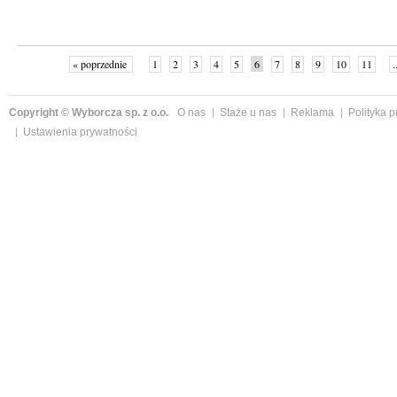
« poprzednie
1
2
3
4
5
6
7
8
9
10
11
.
Copyright © Wyborcza sp. z o.o.
O nas
Staże u nas
Reklama
Polityka 
Ustawienia prywatności