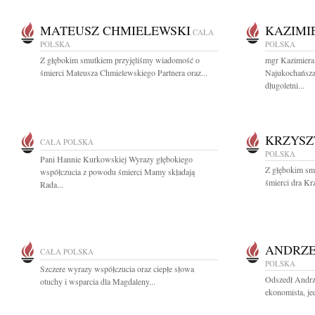
MATEUSZ CHMIELEWSKI
KAZIMI
CAŁA
POLSKA
POLSKA
Z głębokim smutkiem przyjęliśmy wiadomość o
mgr Kazimiera
śmierci Mateusza Chmielewskiego Partnera oraz...
Najukochańsza
długoletni...
KRZYSZ
CAŁA POLSKA
POLSKA
Pani Hannie Kurkowskiej Wyrazy głębokiego
Z głębokim sm
współczucia z powodu śmierci Mamy składają
śmierci dra Kr
Rada...
ANDRZE
CAŁA POLSKA
POLSKA
Szczere wyrazy współczucia oraz ciepłe słowa
Odszedł Andrz
otuchy i wsparcia dla Magdaleny...
ekonomista, jed