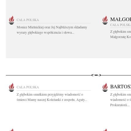
MAŁGOR
CAŁA POLSKA
CAŁA POLSK
Monice Mielnickiej oraz Jej Najbliższym składamy
Z głębokim sm
wyrazy głębokiego współczucia i słowa...
Małgorzatę Koś
BARTOS
CAŁA POLSKA
Z głębokim smutkiem przyjęliśmy wiadomość o
Z głębokim smu
śmierci Mamy naszej Koleżanki z zespołu, Agaty...
wiadomość o ś
Prokuratorii...