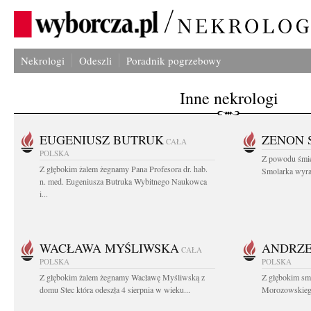
Nekrologi
Odeszli
Poradnik pogrzebowy
Inne nekrologi
EUGENIUSZ BUTRUK
ZENON 
CAŁA
POLSKA
Z powodu śmie
Z głębokim żalem żegnamy Pana Profesora dr. hab.
Smolarka wyraz
n. med. Eugeniusza Butruka Wybitnego Naukowca
i...
WACŁAWA MYŚLIWSKA
ANDRZE
CAŁA
POLSKA
POLSKA
Z głębokim żalem żegnamy Wacławę Myśliwską z
Z głębokim sm
domu Stec która odeszła 4 sierpnia w wieku...
Morozowskiego 