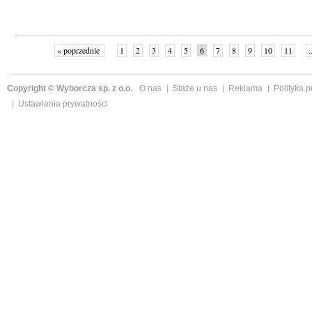
« poprzednie
1
2
3
4
5
6
7
8
9
10
11
.
Copyright © Wyborcza sp. z o.o.
O nas
Staże u nas
Reklama
Polityka 
Ustawienia prywatności