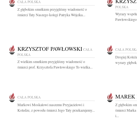
KRZYSZ
CAŁA POLSKA
POLSKA
Z głębokim smutkiem przyjęliśmy wiadomość o
Wyrazy współcz
śmierci Taty Naszego kolegi Patryka Wójcika...
Pawłowskiego w
KRZYSZTOF PAWŁOWSKI
CAŁA
CAŁA POLSK
POLSKA
Drogiej Koleża
Z wielkim smutkiem przyjęliśmy wiadomość o
wyrazy głębok
śmierci prof. Krzysztofa Pawłowskiego To wielka...
MAREK 
CAŁA POLSKA
Markowi Moskalowi naszemu Przyjacielowi i
Z głębokim sm
Koledze, z powodu śmierci Jego Taty przekazujemy...
śmierci Marka 
i...