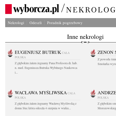
Nekrologi
Odeszli
Poradnik pogrzebowy
Inne nekrologi
EUGENIUSZ BUTRUK
ZENON 
CAŁA
POLSKA
Z powodu śmie
Z głębokim żalem żegnamy Pana Profesora dr. hab.
Smolarka wyraz
n. med. Eugeniusza Butruka Wybitnego Naukowca
i...
WACŁAWA MYŚLIWSKA
ANDRZE
CAŁA
POLSKA
POLSKA
Z głębokim żalem żegnamy Wacławę Myśliwską z
Z głębokim sm
domu Stec która odeszła 4 sierpnia w wieku...
Morozowskiego 