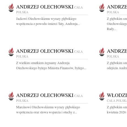
ANDRZEJ OLECHOWSKI
ANDRZE
CAŁA
POLSKA
POLSKA
Jackowi Olechowskiemu wyrazy głębokiego
Z głębokim sm
współczucia z powodu śmierci Taty, Andrzeja...
Olechowskiego
Rady...
ANDRZEJ OLECHOWSKI
ANDRZE
CAŁA
POLSKA
POLSKA
Z wielkim smutkiem żegnamy Andrzeja
Z głębokim sm
Olechowskiego byłego Ministra Finansów, byłego...
odejściu Andrz
ANDRZEJ OLECHOWSKI
WŁODZI
CAŁA
POLSKA
CAŁA POLSK
Marcinowi Olechowskiemu wyrazy głębokiego
Z głębokim sm
współczucia oraz słowa wsparcia i otuchy z...
kwietnia 2026 