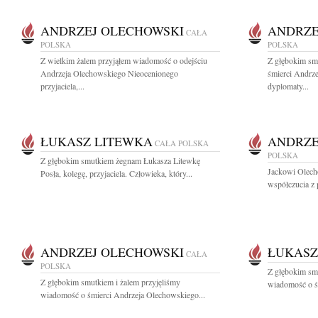
ANDRZEJ OLECHOWSKI
ANDRZE
CAŁA
POLSKA
POLSKA
Z wielkim żalem przyjąłem wiadomość o odejściu
Z głębokim sm
Andrzeja Olechowskiego Nieocenionego
śmierci Andrz
przyjaciela,...
dyplomaty...
ŁUKASZ LITEWKA
ANDRZE
CAŁA POLSKA
POLSKA
Z głębokim smutkiem żegnam Łukasza Litewkę
Jackowi Olech
Posła, kolegę, przyjaciela. Człowieka, który...
współczucia z 
ANDRZEJ OLECHOWSKI
ŁUKASZ
CAŁA
POLSKA
Z głębokim sm
Z głębokim smutkiem i żalem przyjęliśmy
wiadomość o śm
wiadomość o śmierci Andrzeja Olechowskiego...