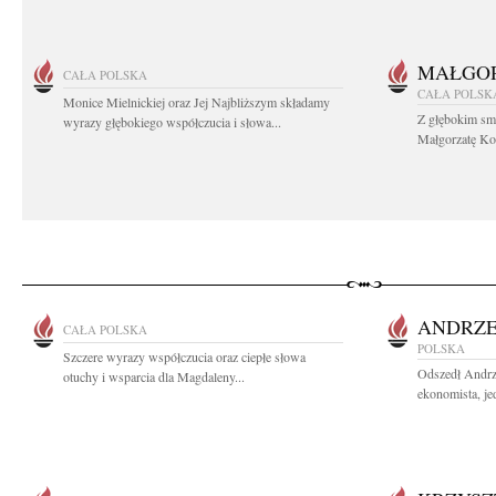
MAŁGOR
CAŁA POLSKA
CAŁA POLSK
Monice Mielnickiej oraz Jej Najbliższym składamy
Z głębokim sm
wyrazy głębokiego współczucia i słowa...
Małgorzatę Koś
ANDRZE
CAŁA POLSKA
POLSKA
Szczere wyrazy współczucia oraz ciepłe słowa
Odszedł Andrz
otuchy i wsparcia dla Magdaleny...
ekonomista, jed