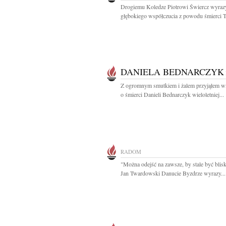
Drogiemu Koledze Piotrowi Świercz wyraz
głębokiego współczucia z powodu śmierci Ta
DANIELA BEDNARCZYK
Z ogromnym smutkiem i żalem przyjąłem 
o śmierci Danieli Bednarczyk wieloletniej...
RADOM
"Można odejść na zawsze, by stale być blis
Jan Twardowski Danucie Byzdrze wyrazy...