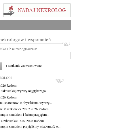
 nekrologów i wspomnień
wisko lub numer ogłoszenia:
+ szukanie zaawansowane
KROLOGI
.2026
Radom
Ciskowskiej wyrazy najgłębszego...
.2026
Radom
mu Marcinowi Kobylskiemu wyrazy...
aw Maszkiewicz
29.07.2026
Radom
mnym smutkiem i żalem przyjąłem...
a Grabowska
07.07.2026
Radom
mnym smutkiem przyjęliśmy wiadomość o...