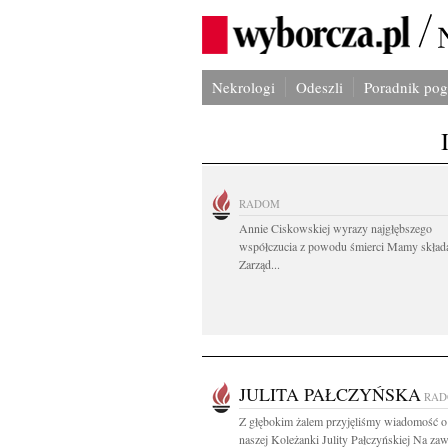
Nekrologi
Odeszli
Poradnik po
RADOM
Annie Ciskowskiej wyrazy najgłębszego
współczucia z powodu śmierci Mamy skład
Zarząd...
JULITA PAŁCZYŃSKA
RA
Z głębokim żalem przyjęliśmy wiadomość o
naszej Koleżanki Julity Pałczyńskiej Na zaw