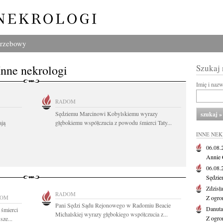
grzebowy
Inne nekrologi
Szukaj
Imię i naz
RADOM
Sędziemu Marcinowi Kobylskiemu wyrazy
ają
głębokiemu współczucia z powodu śmierci Taty...
INNE NE
06.08
Annie 
06.08
Sędzie
Zdzisł
RADOM
DOM
Z ogro
Pani Sędzi Sądu Rejonowego w Radomiu Beacie
Danut
 śmierci
Michalskiej wyrazy głębokiego współczucia z...
Z ogro
sze...