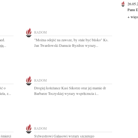
26.05
Panu D
+ więc
RADOM
med.
"Można odejść na zawsze, by stale być blisko" Ks.
ją...
Jan Twardowski Danucie Byzdrze wyrazy...
RADOM
ść o
Drogiej koleżance Kasi Sikorze oraz jej mamie dr
la, z...
Barbarze Toczyskiej wyrazy współczucia i...
RADOM
 śmierci
Sylwestrowi Galasowi wyrazy szczerego