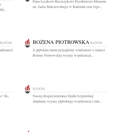
Panu Leszkowi Ruszczykowi Dyrektorowi Muzeum
y
im. Jacka Malczewskiego w Radomiu oraz Jego...
ty...
BOŻENA PIOTROWSKA
RADOM
RADOM
wiadomość
Z głębokim żalem przyjęliśmy wiadomość o śmierci
Bożeny Piotrowskiej wyrazy współczucia...
RADOM
ko" Ks.
Naszej drogiej koleżance Emilii Szypulskiej
składamy wyrazy głębokiego współczucia i żalu...