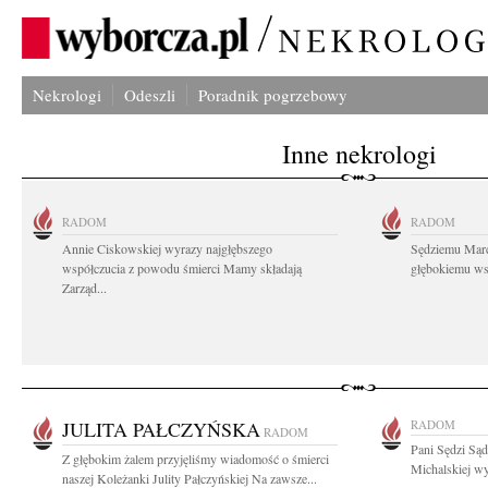
Nekrologi
Odeszli
Poradnik pogrzebowy
Inne nekrologi
RADOM
RADOM
Annie Ciskowskiej wyrazy najgłębszego
Sędziemu Mar
współczucia z powodu śmierci Mamy składają
głębokiemu wsp
Zarząd...
JULITA PAŁCZYŃSKA
RADOM
RADOM
Pani Sędzi Są
Z głębokim żalem przyjęliśmy wiadomość o śmierci
Michalskiej wy
naszej Koleżanki Julity Pałczyńskiej Na zawsze...