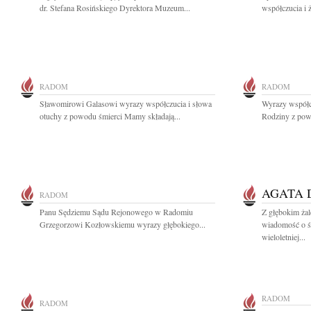
dr. Stefana Rosińskiego Dyrektora Muzeum...
współczucia i 
RADOM
RADOM
Sławomirowi Galasowi wyrazy współczucia i słowa
Wyrazy współcz
otuchy z powodu śmierci Mamy składają...
Rodziny z pow
AGATA
RADOM
Panu Sędziemu Sądu Rejonowego w Radomiu
Z głębokim żal
Grzegorzowi Kozłowskiemu wyrazy głębokiego...
wiadomość o ś
wieloletniej...
RADOM
RADOM