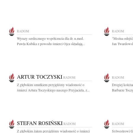
RADOM
RADOM
Wyrazy serdecznego współczucia dla dr. n.med.
"Można odejść 
Pawła Kubika z powodu śmierci Ojca składają...
Jan Twardowsk
ARTUR TOCZYSKI
RADOM
RADOM
Z głębokim smutkiem przyjęliśmy wiadomość o
Drogiej koleża
śmierci Artura Toczyskiego naszego Przyjaciela, z...
Barbarze Toczy
STEFAN ROSIŃSKI
RADOM
RADOM
Z głębokim żalem przyjęliśmy wiadomość o śmierci
Sylwestrowi G