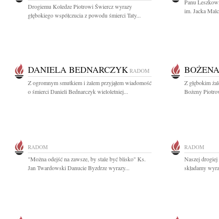
Panu Leszkow
Drogiemu Koledze Piotrowi Świercz wyrazy
im. Jacka Mal
głębokiego współczucia z powodu śmierci Taty...
DANIELA BEDNARCZYK
BOŻENA
RADOM
Z ogromnym smutkiem i żalem przyjąłem wiadomość
Z głębokim ża
o śmierci Danieli Bednarczyk wieloletniej...
Bożeny Piotrow
RADOM
RADOM
"Można odejść na zawsze, by stale być blisko" Ks.
Naszej drogiej
Jan Twardowski Danucie Byzdrze wyrazy...
składamy wyraz