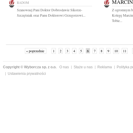
MARCIN
RADOM
Szanownej Pani Doktor Dobrosławie Sikorze-
Z ogromnym b
Szczęśniak oraz Panu Doktorowi Grzegorzowi...
Kolegę Marcin
Tobie...
« poprzednie
1
2
3
4
5
6
7
8
9
10
11
Copyright © Wyborcza sp. z o.o.
O nas
Staże u nas
Reklama
Polityka 
Ustawienia prywatności