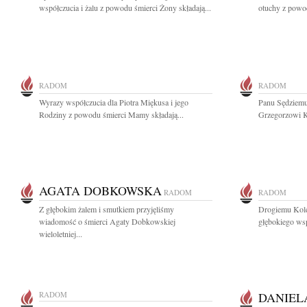
współczucia i żalu z powodu śmierci Żony składają...
otuchy z powo
RADOM
RADOM
Wyrazy współczucia dla Piotra Miękusa i jego
Panu Sędziem
Rodziny z powodu śmierci Mamy składają...
Grzegorzowi K
AGATA DOBKOWSKA
RADOM
RADOM
Z głębokim żalem i smutkiem przyjęliśmy
Drogiemu Kole
wiadomość o śmierci Agaty Dobkowskiej
głębokiego wsp
wieloletniej...
RADOM
DANIEL