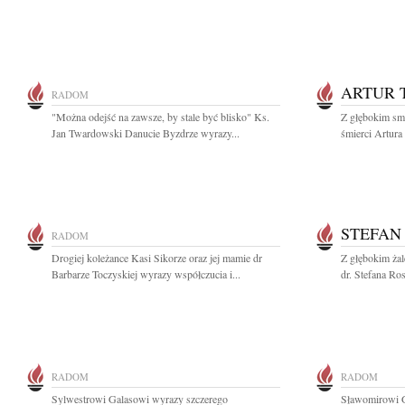
ARTUR 
RADOM
"Można odejść na zawsze, by stale być blisko" Ks.
Z głębokim sm
Jan Twardowski Danucie Byzdrze wyrazy...
śmierci Artura 
STEFAN
RADOM
Drogiej koleżance Kasi Sikorze oraz jej mamie dr
Z głębokim ża
Barbarze Toczyskiej wyrazy współczucia i...
dr. Stefana Ro
RADOM
RADOM
Sylwestrowi Galasowi wyrazy szczerego
Sławomirowi G