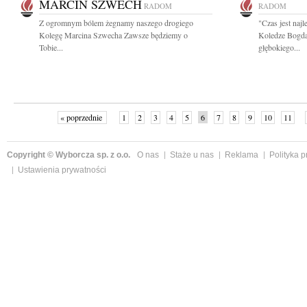
MARCIN SZWECH
RADOM
RADOM
Z ogromnym bólem żegnamy naszego drogiego
"Czas jest naj
Kolegę Marcina Szwecha Zawsze będziemy o
Koledze Bogd
Tobie...
głębokiego...
« poprzednie
1
2
3
4
5
6
7
8
9
10
11
Copyright © Wyborcza sp. z o.o.
O nas
Staże u nas
Reklama
Polityka 
Ustawienia prywatności