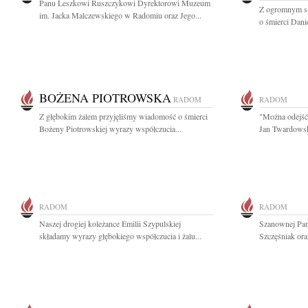
Panu Leszkowi Ruszczykowi Dyrektorowi Muzeum
Z ogromnym sm
im. Jacka Malczewskiego w Radomiu oraz Jego...
o śmierci Danie
BOŻENA PIOTROWSKA
RADOM
RADOM
Z głębokim żalem przyjęliśmy wiadomość o śmierci
"Można odejść 
Bożeny Piotrowskiej wyrazy współczucia...
Jan Twardowsk
RADOM
RADOM
Naszej drogiej koleżance Emilii Szypulskiej
Szanownej Pan
składamy wyrazy głębokiego współczucia i żalu...
Szczęśniak or