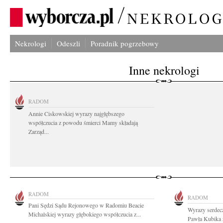
Nekrologi
Odeszli
Poradnik pogrzebowy
Inne nekrologi
RADOM
Annie Ciskowskiej wyrazy najgłębszego
współczucia z powodu śmierci Mamy składają
Zarząd...
RADOM
RADOM
Pani Sędzi Sądu Rejonowego w Radomiu Beacie
Wyrazy serdecz
Michalskiej wyrazy głębokiego współczucia z...
Pawła Kubika z