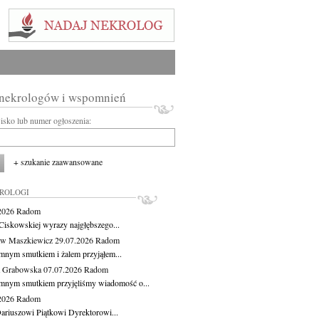
 nekrologów i wspomnień
wisko lub numer ogłoszenia:
+ szukanie zaawansowane
KROLOGI
.2026
Radom
Ciskowskiej wyrazy najgłębszego...
aw Maszkiewicz
29.07.2026
Radom
mnym smutkiem i żalem przyjąłem...
a Grabowska
07.07.2026
Radom
mnym smutkiem przyjęliśmy wiadomość o...
.2026
Radom
ariuszowi Piątkowi Dyrektorowi...