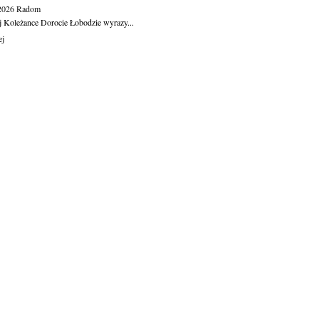
.2026
Radom
j Koleżance Dorocie Łobodzie wyrazy...
ej