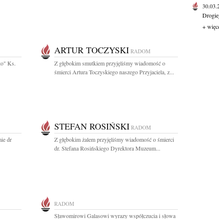
30.03
Drogie
+ więc
ARTUR TOCZYSKI
RADOM
ko" Ks.
Z głębokim smutkiem przyjęliśmy wiadomość o
śmierci Artura Toczyskiego naszego Przyjaciela, z...
STEFAN ROSIŃSKI
RADOM
ie dr
Z głębokim żalem przyjęliśmy wiadomość o śmierci
dr. Stefana Rosińskiego Dyrektora Muzeum...
RADOM
Sławomirowi Galasowi wyrazy współczucia i słowa