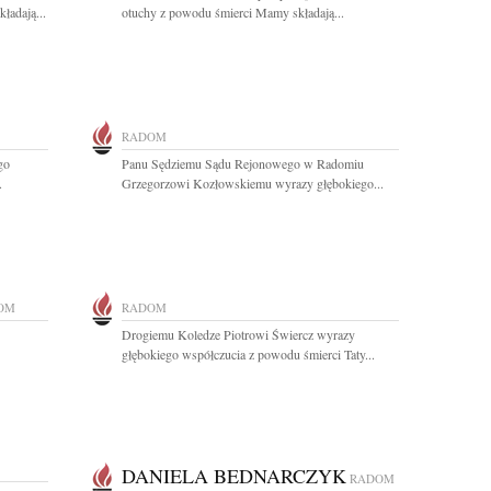
ładają...
otuchy z powodu śmierci Mamy składają...
RADOM
go
Panu Sędziemu Sądu Rejonowego w Radomiu
.
Grzegorzowi Kozłowskiemu wyrazy głębokiego...
OM
RADOM
Drogiemu Koledze Piotrowi Świercz wyrazy
głębokiego współczucia z powodu śmierci Taty...
DANIELA BEDNARCZYK
RADOM