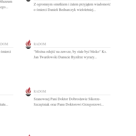
i Muzeum
Z ogromnym smutkiem i żalem przyjąłem wiadomość
ego...
o śmierci Danieli Bednarczyk wieloletniej...
ADOM
RADOM
 śmierci
"Można odejść na zawsze, by stale być blisko" Ks.
Jan Twardowski Danucie Byzdrze wyrazy...
RADOM
Szanownej Pani Doktor Dobrosławie Sikorze-
alu...
Szczęśniak oraz Panu Doktorowi Grzegorzowi...