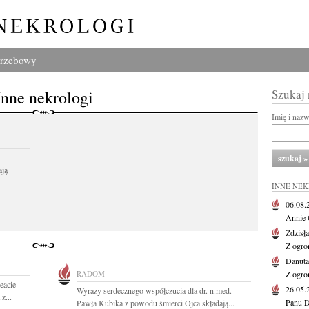
grzebowy
Inne nekrologi
Szukaj
Imię i naz
ają
INNE NE
06.08
Annie 
Zdzisł
Z ogro
Danut
RADOM
Z ogro
eacie
26.05
Wyrazy serdecznego współczucia dla dr. n.med.
z...
Panu D
Pawła Kubika z powodu śmierci Ojca składają...