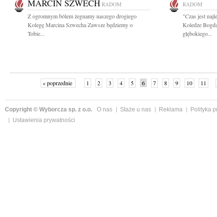
MARCIN SZWECH
RADOM
RADOM
Z ogromnym bólem żegnamy naszego drogiego
"Czas jest naj
Kolegę Marcina Szwecha Zawsze będziemy o
Koledze Bogd
Tobie...
głębokiego...
« poprzednie
1
2
3
4
5
6
7
8
9
10
11
Copyright © Wyborcza sp. z o.o.
O nas
Staże u nas
Reklama
Polityka 
Ustawienia prywatności