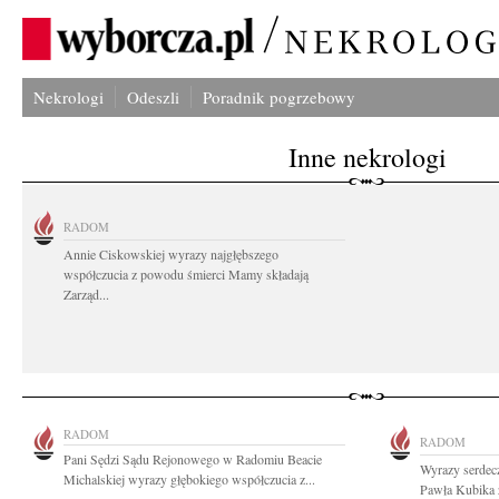
Nekrologi
Odeszli
Poradnik pogrzebowy
Inne nekrologi
RADOM
Annie Ciskowskiej wyrazy najgłębszego
współczucia z powodu śmierci Mamy składają
Zarząd...
RADOM
RADOM
Pani Sędzi Sądu Rejonowego w Radomiu Beacie
Wyrazy serdecz
Michalskiej wyrazy głębokiego współczucia z...
Pawła Kubika z