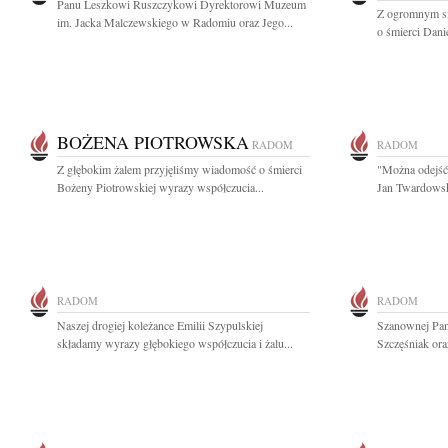
Panu Leszkowi Ruszczykowi Dyrektorowi Muzeum
Z ogromnym sm
im. Jacka Malczewskiego w Radomiu oraz Jego...
o śmierci Danie
BOŻENA PIOTROWSKA
RADOM
RADOM
Z głębokim żalem przyjęliśmy wiadomość o śmierci
"Można odejść 
Bożeny Piotrowskiej wyrazy współczucia...
Jan Twardowsk
RADOM
RADOM
Naszej drogiej koleżance Emilii Szypulskiej
Szanownej Pan
składamy wyrazy głębokiego współczucia i żalu...
Szczęśniak or