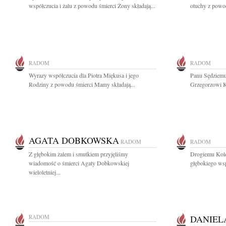
współczucia i żalu z powodu śmierci Żony składają...
otuchy z powo
RADOM
RADOM
Wyrazy współczucia dla Piotra Miękusa i jego
Panu Sędziem
Rodziny z powodu śmierci Mamy składają...
Grzegorzowi K
AGATA DOBKOWSKA
RADOM
RADOM
Z głębokim żalem i smutkiem przyjęliśmy
Drogiemu Kole
wiadomość o śmierci Agaty Dobkowskiej
głębokiego wsp
wieloletniej...
RADOM
DANIEL