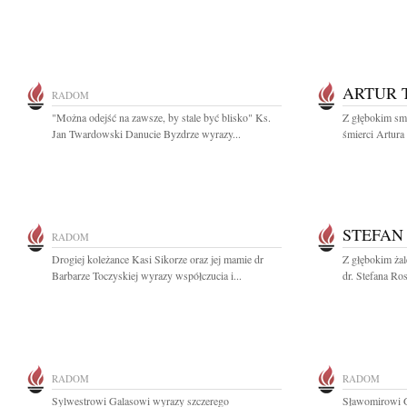
ARTUR 
RADOM
"Można odejść na zawsze, by stale być blisko" Ks.
Z głębokim sm
Jan Twardowski Danucie Byzdrze wyrazy...
śmierci Artura 
STEFAN
RADOM
Drogiej koleżance Kasi Sikorze oraz jej mamie dr
Z głębokim ża
Barbarze Toczyskiej wyrazy współczucia i...
dr. Stefana Ro
RADOM
RADOM
Sylwestrowi Galasowi wyrazy szczerego
Sławomirowi G