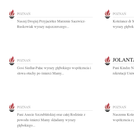
POZNAŃ
POZNAŃ
Naszej Drogiej Przyjaciółce Marzenie Sacewicz-
Koleżance dr M
Ruskowiak wyrazy najszczerszego...
wyrazy głębok
JOLANT
POZNAŃ
Gosi Siedlar-Pałac wyrazy głębokiego współczucia i
Pani Kindze No
słowa otuchy po śmierci Mamy...
rekrutacji Uni
POZNAŃ
POZNAŃ
Pani Anecie Szczublińskiej oraz całej Rodzinie z
Naszemu Koled
powodu śmierci Mamy składamy wyrazy
współczucia z
głębokiego...