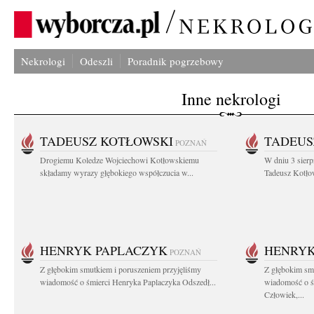
Nekrologi
Odeszli
Poradnik pogrzebowy
Inne nekrologi
TADEUSZ KOTŁOWSKI
TADEUS
POZNAŃ
Drogiemu Koledze Wojciechowi Kotłowskiemu
W dniu 3 sierp
składamy wyrazy głębokiego współczucia w...
Tadeusz Kotłow
HENRYK PAPLACZYK
HENRYK
POZNAŃ
Z głębokim smutkiem i poruszeniem przyjęliśmy
Z głębokim smu
wiadomość o śmierci Henryka Paplaczyka Odszedł...
wiadomość o ś
Człowiek,...