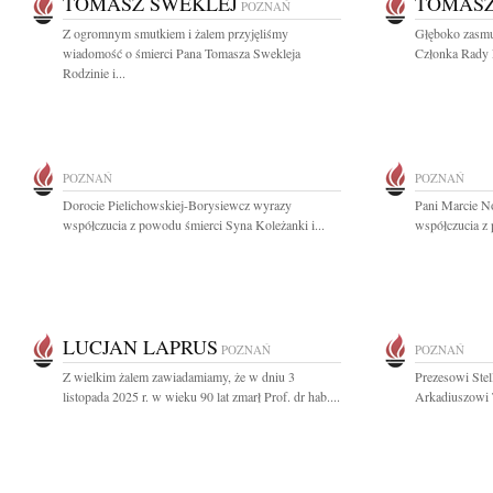
TOMASZ SWEKLEJ
TOMASZ
POZNAŃ
Z ogromnym smutkiem i żalem przyjęliśmy
Głęboko zasmu
wiadomość o śmierci Pana Tomasza Swekleja
Członka Rady N
Rodzinie i...
POZNAŃ
POZNAŃ
Dorocie Pielichowskiej-Borysiewcz wyrazy
Pani Marcie N
współczucia z powodu śmierci Syna Koleżanki i...
współczucia z 
LUCJAN LAPRUS
POZNAŃ
POZNAŃ
Z wielkim żalem zawiadamiamy, że w dniu 3
Prezesowi Stel
listopada 2025 r. w wieku 90 lat zmarł Prof. dr hab....
Arkadiuszowi T