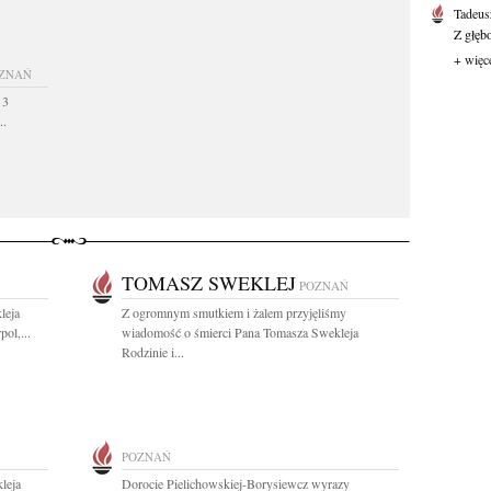
Tadeus
Z głęb
+ więc
ZNAŃ
 3
..
TOMASZ SWEKLEJ
POZNAŃ
leja
Z ogromnym smutkiem i żalem przyjęliśmy
pol,...
wiadomość o śmierci Pana Tomasza Swekleja
Rodzinie i...
POZNAŃ
leja
Dorocie Pielichowskiej-Borysiewcz wyrazy