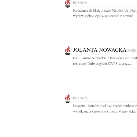
POZNAŃ
Koleżance dr Małgorzacie Mendel i Jej Naj
wyrazy głębokiego współczucia z powodu..
JOLANTA NOWACKA
POZN
Pani Kindze Nowackiej Dyrektorce ds. mark
rekrutacji Uniwersytetu SWPS wyrazy...
POZNAŃ
Naszemu Koledze Jackowi Hęćce serdeczn
współczucia z powodu śmierci Mamy składaj