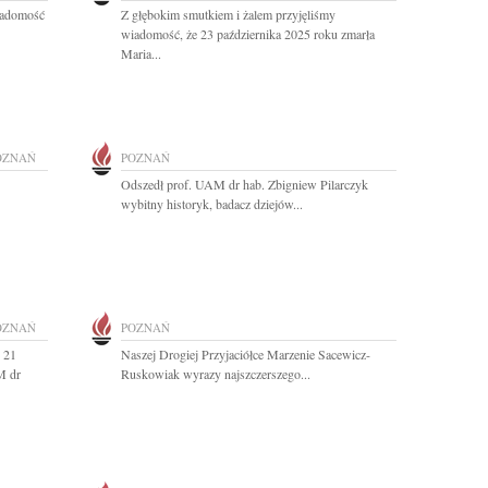
iadomość
Z głębokim smutkiem i żalem przyjęliśmy
wiadomość, że 23 października 2025 roku zmarła
Maria...
OZNAŃ
POZNAŃ
Odszedł prof. UAM dr hab. Zbigniew Pilarczyk
wybitny historyk, badacz dziejów...
OZNAŃ
POZNAŃ
 21
Naszej Drogiej Przyjaciółce Marzenie Sacewicz-
M dr
Ruskowiak wyrazy najszczerszego...