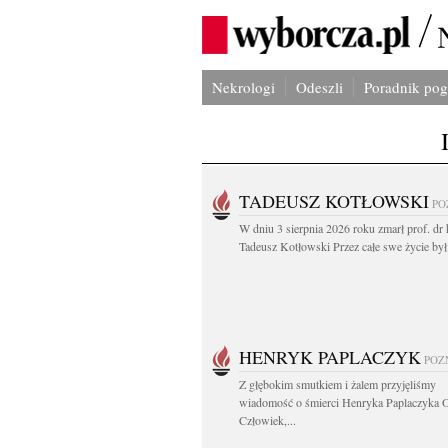
Nekrologi
Odeszli
Poradnik po
TADEUSZ KOTŁOWSKI
PO
W dniu 3 sierpnia 2026 roku zmarł prof. dr 
Tadeusz Kotłowski Przez całe swe życie był.
HENRYK PAPLACZYK
POZ
Z głębokim smutkiem i żalem przyjęliśmy
wiadomość o śmierci Henryka Paplaczyka 
Człowiek,...