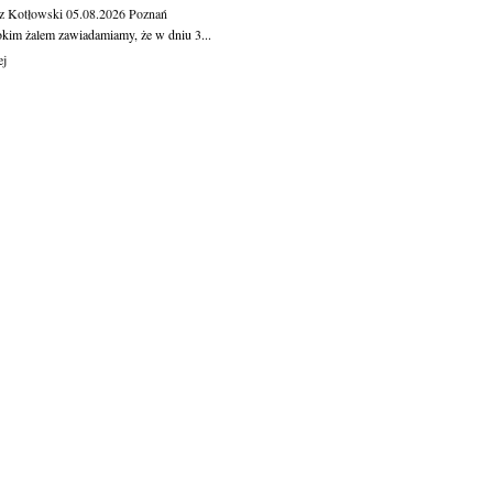
z Kotłowski
05.08.2026
Poznań
okim żalem zawiadamiamy, że w dniu 3...
ej