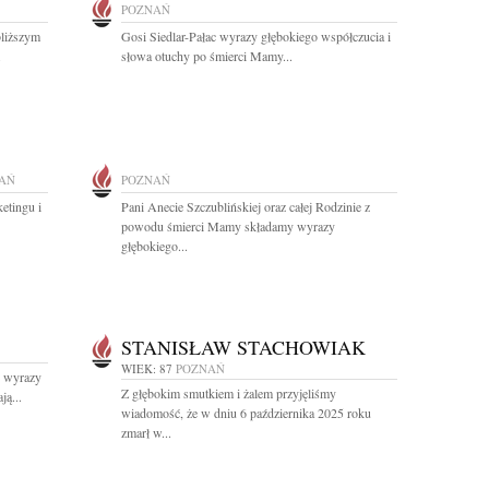
POZNAŃ
bliższym
Gosi Siedlar-Pałac wyrazy głębokiego współczucia i
.
słowa otuchy po śmierci Mamy...
AŃ
POZNAŃ
etingu i
Pani Anecie Szczublińskiej oraz całej Rodzinie z
powodu śmierci Mamy składamy wyrazy
głębokiego...
STANISŁAW STACHOWIAK
WIEK: 87
POZNAŃ
e wyrazy
Z głębokim smutkiem i żalem przyjęliśmy
ą...
wiadomość, że w dniu 6 października 2025 roku
zmarł w...