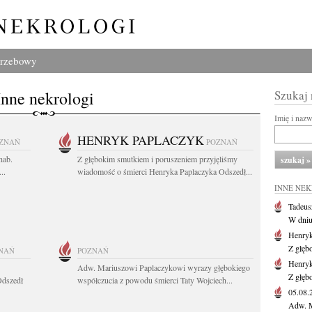
grzebowy
Inne nekrologi
Szukaj
Imię i naz
HENRYK PAPLACZYK
ZNAŃ
POZNAŃ
hab.
Z głębokim smutkiem i poruszeniem przyjęliśmy
..
wiadomość o śmierci Henryka Paplaczyka Odszedł...
INNE NE
Tadeus
W dniu 
Henryk
Z głęb
NAŃ
POZNAŃ
Henryk
Adw. Mariuszowi Paplaczykowi wyrazy głębokiego
Z głęb
Odszedł
współczucia z powodu śmierci Taty Wojciech...
05.08
Adw. M