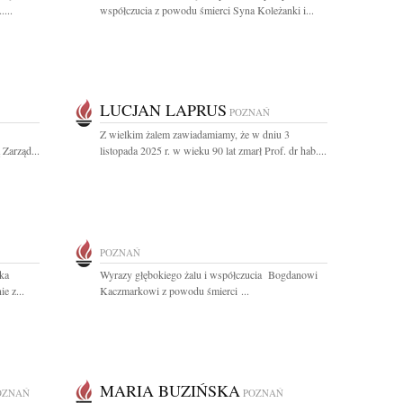
...
współczucia z powodu śmierci Syna Koleżanki i...
LUCJAN LAPRUS
POZNAŃ
Z wielkim żalem zawiadamiamy, że w dniu 3
 Zarząd...
listopada 2025 r. w wieku 90 lat zmarł Prof. dr hab....
POZNAŃ
ska
Wyrazy głębokiego żalu i współczucia Bogdanowi
e z...
Kaczmarkowi z powodu śmierci ...
MARIA BUZIŃSKA
OZNAŃ
POZNAŃ