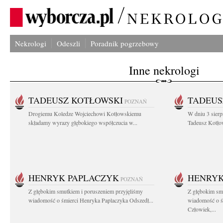
Nekrologi
Odeszli
Poradnik pogrzebowy
Inne nekrologi
TADEUSZ KOTŁOWSKI
TADEUS
POZNAŃ
Drogiemu Koledze Wojciechowi Kotłowskiemu
W dniu 3 sierp
składamy wyrazy głębokiego współczucia w...
Tadeusz Kotłow
HENRYK PAPLACZYK
HENRYK
POZNAŃ
Z głębokim smutkiem i poruszeniem przyjęliśmy
Z głębokim smu
wiadomość o śmierci Henryka Paplaczyka Odszedł...
wiadomość o ś
Człowiek,...