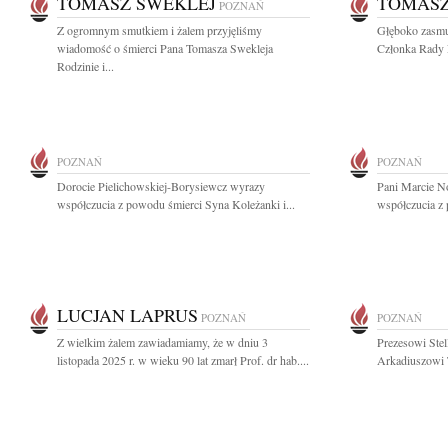
TOMASZ SWEKLEJ
TOMASZ
POZNAŃ
Z ogromnym smutkiem i żalem przyjęliśmy
Głęboko zasmu
wiadomość o śmierci Pana Tomasza Swekleja
Członka Rady N
Rodzinie i...
POZNAŃ
POZNAŃ
Dorocie Pielichowskiej-Borysiewcz wyrazy
Pani Marcie N
współczucia z powodu śmierci Syna Koleżanki i...
współczucia z 
LUCJAN LAPRUS
POZNAŃ
POZNAŃ
Z wielkim żalem zawiadamiamy, że w dniu 3
Prezesowi Stel
listopada 2025 r. w wieku 90 lat zmarł Prof. dr hab....
Arkadiuszowi T