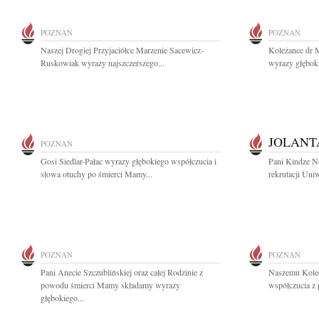
POZNAŃ
POZNAŃ
Naszej Drogiej Przyjaciółce Marzenie Sacewicz-
Koleżance dr M
Ruskowiak wyrazy najszczerszego...
wyrazy głębok
JOLANT
POZNAŃ
Gosi Siedlar-Pałac wyrazy głębokiego współczucia i
Pani Kindze No
słowa otuchy po śmierci Mamy...
rekrutacji Uni
POZNAŃ
POZNAŃ
Pani Anecie Szczublińskiej oraz całej Rodzinie z
Naszemu Koled
powodu śmierci Mamy składamy wyrazy
współczucia z
głębokiego...