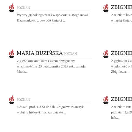
ZBIGNI
POZNAŃ
Wyrazy głębokiego żalu i współczucia Bogdanowi
Z wielkim ból
Kaczmarkowi z powodu śmierci ...
o nagłej śmier
MARIA BUZIŃSKA
ZBIGNI
POZNAŃ
Z głębokim smutkiem i żalem przyjęliśmy
Z głębokim żal
wiadomość, że 23 października 2025 roku zmarła
wiadomość o ś
Maria...
Zbigniewa...
ZBIGNI
POZNAŃ
Odszedł prof. UAM dr hab. Zbigniew Pilarczyk
Z wielkim żal
wybitny historyk, badacz dziejów...
października 
hab....