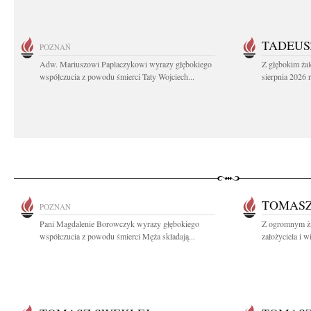
TADEUS
POZNAŃ
Adw. Mariuszowi Paplaczykowi wyrazy głębokiego
Z głębokim ża
współczucia z powodu śmierci Taty Wojciech...
sierpnia 2026 r
TOMASZ
POZNAŃ
Pani Magdalenie Borowczyk wyrazy głębokiego
Z ogromnym ż
współczucia z powodu śmierci Męża składają...
założyciela i w