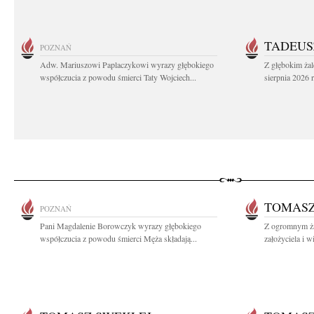
TADEUS
POZNAŃ
Adw. Mariuszowi Paplaczykowi wyrazy głębokiego
Z głębokim ża
współczucia z powodu śmierci Taty Wojciech...
sierpnia 2026 r
TOMASZ
POZNAŃ
Pani Magdalenie Borowczyk wyrazy głębokiego
Z ogromnym ż
współczucia z powodu śmierci Męża składają...
założyciela i w