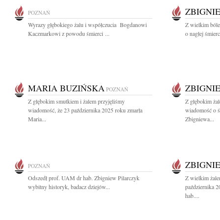
ZBIGNI
POZNAŃ
Wyrazy głębokiego żalu i współczucia Bogdanowi
Z wielkim ból
Kaczmarkowi z powodu śmierci ...
o nagłej śmier
MARIA BUZIŃSKA
ZBIGNI
POZNAŃ
Z głębokim smutkiem i żalem przyjęliśmy
Z głębokim żal
wiadomość, że 23 października 2025 roku zmarła
wiadomość o ś
Maria...
Zbigniewa...
ZBIGNI
POZNAŃ
Odszedł prof. UAM dr hab. Zbigniew Pilarczyk
Z wielkim żal
wybitny historyk, badacz dziejów...
października 
hab....