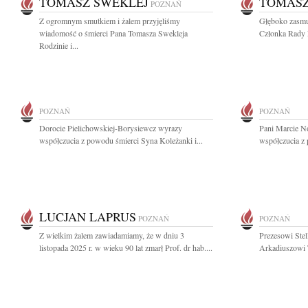
TOMASZ SWEKLEJ
TOMASZ
POZNAŃ
Z ogromnym smutkiem i żalem przyjęliśmy
Głęboko zasmu
wiadomość o śmierci Pana Tomasza Swekleja
Członka Rady N
Rodzinie i...
POZNAŃ
POZNAŃ
Dorocie Pielichowskiej-Borysiewcz wyrazy
Pani Marcie N
współczucia z powodu śmierci Syna Koleżanki i...
współczucia z 
LUCJAN LAPRUS
POZNAŃ
POZNAŃ
Z wielkim żalem zawiadamiamy, że w dniu 3
Prezesowi Stel
listopada 2025 r. w wieku 90 lat zmarł Prof. dr hab....
Arkadiuszowi T