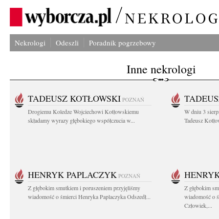
Nekrologi
Odeszli
Poradnik pogrzebowy
Inne nekrologi
TADEUSZ KOTŁOWSKI
TADEUS
POZNAŃ
Drogiemu Koledze Wojciechowi Kotłowskiemu
W dniu 3 sierp
składamy wyrazy głębokiego współczucia w...
Tadeusz Kotłow
HENRYK PAPLACZYK
HENRYK
POZNAŃ
Z głębokim smutkiem i poruszeniem przyjęliśmy
Z głębokim smu
wiadomość o śmierci Henryka Paplaczyka Odszedł...
wiadomość o ś
Człowiek,...