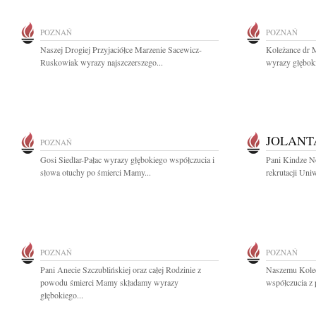
POZNAŃ
POZNAŃ
Naszej Drogiej Przyjaciółce Marzenie Sacewicz-
Koleżance dr M
Ruskowiak wyrazy najszczerszego...
wyrazy głębok
JOLANT
POZNAŃ
Gosi Siedlar-Pałac wyrazy głębokiego współczucia i
Pani Kindze No
słowa otuchy po śmierci Mamy...
rekrutacji Uni
POZNAŃ
POZNAŃ
Pani Anecie Szczublińskiej oraz całej Rodzinie z
Naszemu Koled
powodu śmierci Mamy składamy wyrazy
współczucia z
głębokiego...