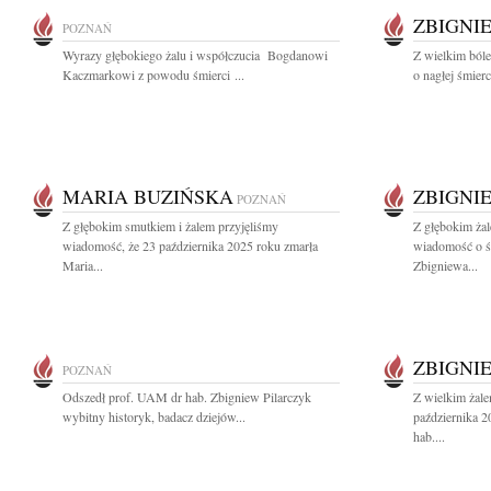
ZBIGNI
POZNAŃ
Wyrazy głębokiego żalu i współczucia Bogdanowi
Z wielkim ból
Kaczmarkowi z powodu śmierci ...
o nagłej śmier
MARIA BUZIŃSKA
ZBIGNI
POZNAŃ
Z głębokim smutkiem i żalem przyjęliśmy
Z głębokim żal
wiadomość, że 23 października 2025 roku zmarła
wiadomość o ś
Maria...
Zbigniewa...
ZBIGNI
POZNAŃ
Odszedł prof. UAM dr hab. Zbigniew Pilarczyk
Z wielkim żal
wybitny historyk, badacz dziejów...
października 
hab....