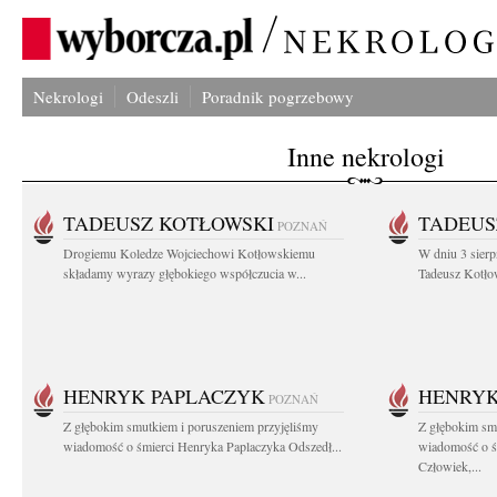
Nekrologi
Odeszli
Poradnik pogrzebowy
Inne nekrologi
TADEUSZ KOTŁOWSKI
TADEUS
POZNAŃ
Drogiemu Koledze Wojciechowi Kotłowskiemu
W dniu 3 sierp
składamy wyrazy głębokiego współczucia w...
Tadeusz Kotłow
HENRYK PAPLACZYK
HENRYK
POZNAŃ
Z głębokim smutkiem i poruszeniem przyjęliśmy
Z głębokim smu
wiadomość o śmierci Henryka Paplaczyka Odszedł...
wiadomość o ś
Człowiek,...