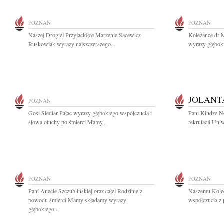
POZNAŃ
POZNAŃ
Naszej Drogiej Przyjaciółce Marzenie Sacewicz-
Koleżance dr M
Ruskowiak wyrazy najszczerszego...
wyrazy głębok
JOLANT
POZNAŃ
Gosi Siedlar-Pałac wyrazy głębokiego współczucia i
Pani Kindze No
słowa otuchy po śmierci Mamy...
rekrutacji Uni
POZNAŃ
POZNAŃ
Pani Anecie Szczublińskiej oraz całej Rodzinie z
Naszemu Koled
powodu śmierci Mamy składamy wyrazy
współczucia z
głębokiego...