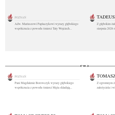
TADEUS
POZNAŃ
Adw. Mariuszowi Paplaczykowi wyrazy głębokiego
Z głębokim ża
współczucia z powodu śmierci Taty Wojciech...
sierpnia 2026 r
TOMASZ
POZNAŃ
Pani Magdalenie Borowczyk wyrazy głębokiego
Z ogromnym ż
współczucia z powodu śmierci Męża składają...
założyciela i w