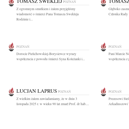
TOMASZ SWEKLEJ
TOMASZ
POZNAŃ
Z ogromnym smutkiem i żalem przyjęliśmy
Głęboko zasmu
wiadomość o śmierci Pana Tomasza Swekleja
Członka Rady N
Rodzinie i...
POZNAŃ
POZNAŃ
Dorocie Pielichowskiej-Borysiewcz wyrazy
Pani Marcie N
współczucia z powodu śmierci Syna Koleżanki i...
współczucia z 
LUCJAN LAPRUS
POZNAŃ
POZNAŃ
Z wielkim żalem zawiadamiamy, że w dniu 3
Prezesowi Stel
listopada 2025 r. w wieku 90 lat zmarł Prof. dr hab....
Arkadiuszowi T