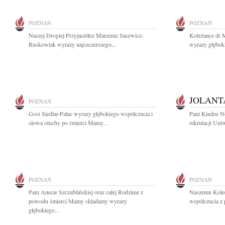
POZNAŃ
POZNAŃ
Naszej Drogiej Przyjaciółce Marzenie Sacewicz-
Koleżance dr M
Ruskowiak wyrazy najszczerszego...
wyrazy głębok
JOLANT
POZNAŃ
Gosi Siedlar-Pałac wyrazy głębokiego współczucia i
Pani Kindze No
słowa otuchy po śmierci Mamy...
rekrutacji Uni
POZNAŃ
POZNAŃ
Pani Anecie Szczublińskiej oraz całej Rodzinie z
Naszemu Koled
powodu śmierci Mamy składamy wyrazy
współczucia z
głębokiego...