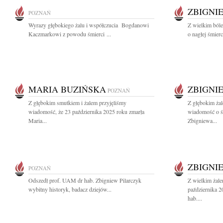
ZBIGNI
POZNAŃ
Wyrazy głębokiego żalu i współczucia Bogdanowi
Z wielkim ból
Kaczmarkowi z powodu śmierci ...
o nagłej śmier
MARIA BUZIŃSKA
ZBIGNI
POZNAŃ
Z głębokim smutkiem i żalem przyjęliśmy
Z głębokim żal
wiadomość, że 23 października 2025 roku zmarła
wiadomość o ś
Maria...
Zbigniewa...
ZBIGNI
POZNAŃ
Odszedł prof. UAM dr hab. Zbigniew Pilarczyk
Z wielkim żal
wybitny historyk, badacz dziejów...
października 
hab....