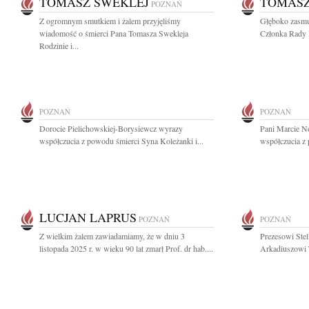
TOMASZ SWEKLEJ
TOMASZ
POZNAŃ
Z ogromnym smutkiem i żalem przyjęliśmy
Głęboko zasmu
wiadomość o śmierci Pana Tomasza Swekleja
Członka Rady N
Rodzinie i...
POZNAŃ
POZNAŃ
Dorocie Pielichowskiej-Borysiewcz wyrazy
Pani Marcie N
współczucia z powodu śmierci Syna Koleżanki i...
współczucia z 
LUCJAN LAPRUS
POZNAŃ
POZNAŃ
Z wielkim żalem zawiadamiamy, że w dniu 3
Prezesowi Stel
listopada 2025 r. w wieku 90 lat zmarł Prof. dr hab....
Arkadiuszowi T