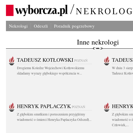
Nekrologi
Odeszli
Poradnik pogrzebowy
Inne nekrologi
TADEUSZ KOTŁOWSKI
TADEUS
POZNAŃ
Drogiemu Koledze Wojciechowi Kotłowskiemu
W dniu 3 sierp
składamy wyrazy głębokiego współczucia w...
Tadeusz Kotłow
HENRYK PAPLACZYK
HENRYK
POZNAŃ
Z głębokim smutkiem i poruszeniem przyjęliśmy
Z głębokim smu
wiadomość o śmierci Henryka Paplaczyka Odszedł...
wiadomość o ś
Człowiek,...