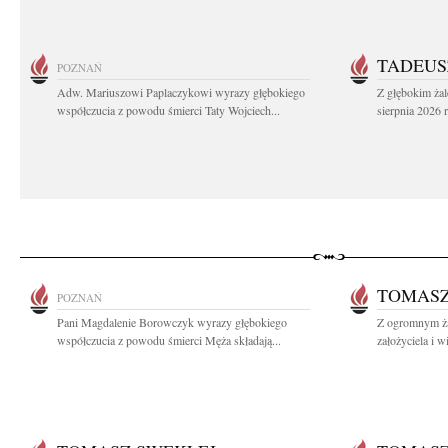
TADEUS
POZNAŃ
Adw. Mariuszowi Paplaczykowi wyrazy głębokiego
Z głębokim ża
współczucia z powodu śmierci Taty Wojciech...
sierpnia 2026 r
TOMASZ
POZNAŃ
Pani Magdalenie Borowczyk wyrazy głębokiego
Z ogromnym ż
współczucia z powodu śmierci Męża składają...
założyciela i w