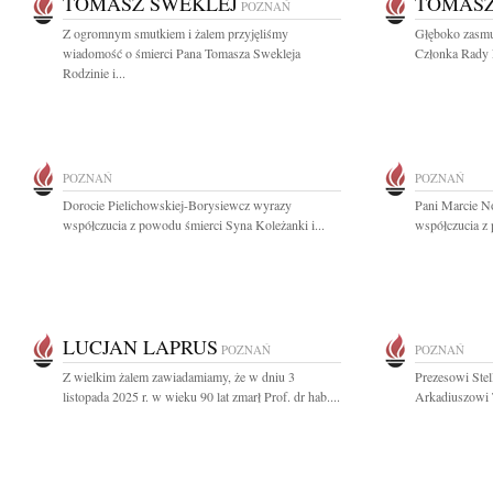
TOMASZ SWEKLEJ
TOMASZ
POZNAŃ
Z ogromnym smutkiem i żalem przyjęliśmy
Głęboko zasmu
wiadomość o śmierci Pana Tomasza Swekleja
Członka Rady N
Rodzinie i...
POZNAŃ
POZNAŃ
Dorocie Pielichowskiej-Borysiewcz wyrazy
Pani Marcie N
współczucia z powodu śmierci Syna Koleżanki i...
współczucia z 
LUCJAN LAPRUS
POZNAŃ
POZNAŃ
Z wielkim żalem zawiadamiamy, że w dniu 3
Prezesowi Stel
listopada 2025 r. w wieku 90 lat zmarł Prof. dr hab....
Arkadiuszowi T