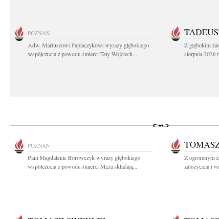
TADEUS
POZNAŃ
Adw. Mariuszowi Paplaczykowi wyrazy głębokiego
Z głębokim ża
współczucia z powodu śmierci Taty Wojciech...
sierpnia 2026 r
TOMASZ
POZNAŃ
Pani Magdalenie Borowczyk wyrazy głębokiego
Z ogromnym ż
współczucia z powodu śmierci Męża składają...
założyciela i w