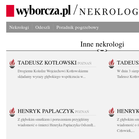
Nekrologi
Odeszli
Poradnik pogrzebowy
Inne nekrologi
TADEUSZ KOTŁOWSKI
TADEUS
POZNAŃ
Drogiemu Koledze Wojciechowi Kotłowskiemu
W dniu 3 sierp
składamy wyrazy głębokiego współczucia w...
Tadeusz Kotłow
HENRYK PAPLACZYK
HENRYK
POZNAŃ
Z głębokim smutkiem i poruszeniem przyjęliśmy
Z głębokim smu
wiadomość o śmierci Henryka Paplaczyka Odszedł...
wiadomość o ś
Człowiek,...