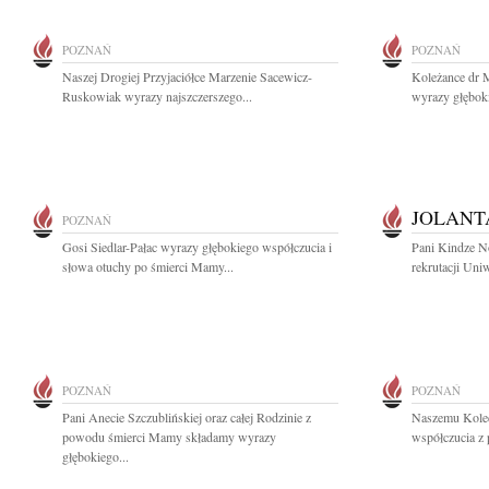
POZNAŃ
POZNAŃ
Naszej Drogiej Przyjaciółce Marzenie Sacewicz-
Koleżance dr M
Ruskowiak wyrazy najszczerszego...
wyrazy głębok
JOLANT
POZNAŃ
Gosi Siedlar-Pałac wyrazy głębokiego współczucia i
Pani Kindze No
słowa otuchy po śmierci Mamy...
rekrutacji Uni
POZNAŃ
POZNAŃ
Pani Anecie Szczublińskiej oraz całej Rodzinie z
Naszemu Koled
powodu śmierci Mamy składamy wyrazy
współczucia z
głębokiego...