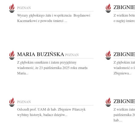
ZBIGNI
POZNAŃ
Wyrazy głębokiego żalu i współczucia Bogdanowi
Z wielkim ból
Kaczmarkowi z powodu śmierci ...
o nagłej śmier
MARIA BUZIŃSKA
ZBIGNI
POZNAŃ
Z głębokim smutkiem i żalem przyjęliśmy
Z głębokim żal
wiadomość, że 23 października 2025 roku zmarła
wiadomość o ś
Maria...
Zbigniewa...
ZBIGNI
POZNAŃ
Odszedł prof. UAM dr hab. Zbigniew Pilarczyk
Z wielkim żal
wybitny historyk, badacz dziejów...
października 
hab....