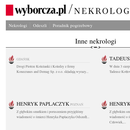
Nekrologi
Odeszli
Poradnik pogrzebowy
Inne nekrologi
TADEUS
GDAŃSK
Drogi Piotrze Koleżanki i Koledzy z firmy
W dniu 3 sierp
Konecranes and Demag Sp. z o.o. składają wyrazy...
Tadeusz Kotłow
HENRYK PAPLACZYK
HENRYK
POZNAŃ
Z głębokim smutkiem i poruszeniem przyjęliśmy
Z głębokim smu
wiadomość o śmierci Henryka Paplaczyka Odszedł...
wiadomość o ś
Człowiek,...