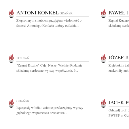
ANTONI KONKEL
PAWEŁ 
GDAŃSK
Z ogromnym smutkiem przyjąłem wiadomość o
Żegnaj Kuzino 
śmierci Antoniego Konkela twórcy oddziału...
składamy serde
JÓZEF 
POZNAŃ
"Żegnaj Kuzino" Całej Naszej Wielkiej Rodzinie
Z głębokim ża
składamy serdeczne wyrazy współczucia. 9...
znakomity archi
GDAŃSK
JACEK 
Łącząc się w bólu i żałobie przekazujemy wyrazy
Odszedł prof. 
głębokiego współczucia oraz słowa...
PWSSP w Gdań