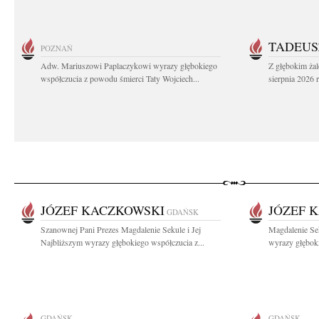
TADEUS
POZNAŃ
Adw. Mariuszowi Paplaczykowi wyrazy głębokiego
Z głębokim ża
współczucia z powodu śmierci Taty Wojciech...
sierpnia 2026 r
JÓZEF KACZKOWSKI
JÓZEF 
GDAŃSK
Szanownej Pani Prezes Magdalenie Sekule i Jej
Magdalenie Se
Najbliższym wyrazy głębokiego współczucia z...
wyrazy głęboki
GDAŃSK
GDAŃSK