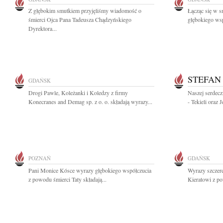
Z głębokim smutkiem przyjęliśmy wiadomość o
Łącząc się w s
śmierci Ojca Pana Tadeusza Chądzyńskiego
głębokiego wsp
Dyrektora...
STEFAN
GDAŃSK
Drogi Pawle, Koleżanki i Koledzy z firmy
Naszej serdecz
Konecranes and Demag sp. z o. o. składają wyrazy...
- Tekieli oraz 
POZNAŃ
GDAŃSK
Pani Monice Kósce wyrazy głębokiego współczucia
Wyrazy szczer
z powodu śmierci Taty składają...
Kieratowi z po