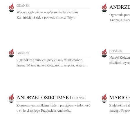
GDAŃSK
ANDRZE
Wyrazy głębokiego współczucia dla Karoliny
Ogromnie poru
Kamińskiej-Sałek z powodu śmierci Taty...
Andrzeja Osiec
GDAŃSK
GDAŃSK
Naszej Koleżan
Z głębokim smutkiem przyjęliśmy wiadomość o
chwilach wyraz
śmierci Mamy naszej Koleżanki z zespołu, Agaty...
ANDRZEJ OSIECIMSKI
MARIO 
GDAŃSK
Z ogromnym smutkiem i żalem przyjąłem wiadomość
Z głębokim ża
o śmierci mojego Przyjaciela Andrzeja...
naszego Pracow