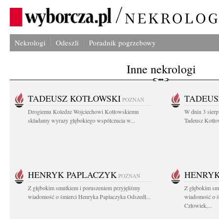
Nekrologi
Odeszli
Poradnik pogrzebowy
Inne nekrologi
TADEUSZ KOTŁOWSKI
TADEUS
POZNAŃ
Drogiemu Koledze Wojciechowi Kotłowskiemu
W dniu 3 sierp
składamy wyrazy głębokiego współczucia w...
Tadeusz Kotłow
HENRYK PAPLACZYK
HENRYK
POZNAŃ
Z głębokim smutkiem i poruszeniem przyjęliśmy
Z głębokim smu
wiadomość o śmierci Henryka Paplaczyka Odszedł...
wiadomość o ś
Człowiek,...