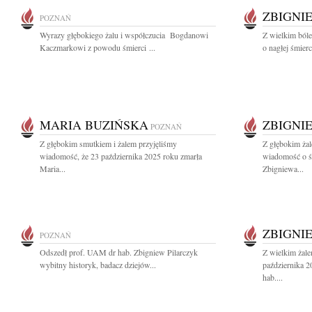
ZBIGNI
POZNAŃ
Wyrazy głębokiego żalu i współczucia Bogdanowi
Z wielkim ból
Kaczmarkowi z powodu śmierci ...
o nagłej śmier
MARIA BUZIŃSKA
ZBIGNI
POZNAŃ
Z głębokim smutkiem i żalem przyjęliśmy
Z głębokim żal
wiadomość, że 23 października 2025 roku zmarła
wiadomość o ś
Maria...
Zbigniewa...
ZBIGNI
POZNAŃ
Odszedł prof. UAM dr hab. Zbigniew Pilarczyk
Z wielkim żal
wybitny historyk, badacz dziejów...
października 
hab....