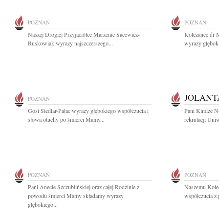
POZNAŃ
POZNAŃ
Naszej Drogiej Przyjaciółce Marzenie Sacewicz-
Koleżance dr M
Ruskowiak wyrazy najszczerszego...
wyrazy głębok
JOLANT
POZNAŃ
Gosi Siedlar-Pałac wyrazy głębokiego współczucia i
Pani Kindze No
słowa otuchy po śmierci Mamy...
rekrutacji Uni
POZNAŃ
POZNAŃ
Pani Anecie Szczublińskiej oraz całej Rodzinie z
Naszemu Koled
powodu śmierci Mamy składamy wyrazy
współczucia z
głębokiego...