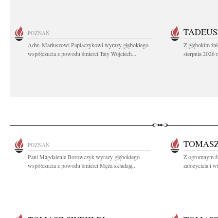
TADEUS
POZNAŃ
Adw. Mariuszowi Paplaczykowi wyrazy głębokiego
Z głębokim ża
współczucia z powodu śmierci Taty Wojciech...
sierpnia 2026 r
TOMASZ
POZNAŃ
Pani Magdalenie Borowczyk wyrazy głębokiego
Z ogromnym ż
współczucia z powodu śmierci Męża składają...
założyciela i w