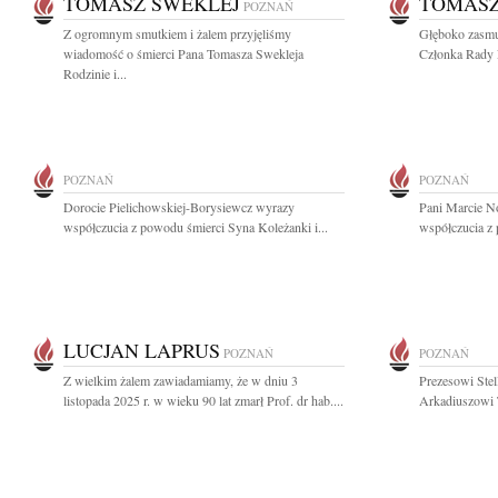
TOMASZ SWEKLEJ
TOMASZ
POZNAŃ
Z ogromnym smutkiem i żalem przyjęliśmy
Głęboko zasmu
wiadomość o śmierci Pana Tomasza Swekleja
Członka Rady N
Rodzinie i...
POZNAŃ
POZNAŃ
Dorocie Pielichowskiej-Borysiewcz wyrazy
Pani Marcie N
współczucia z powodu śmierci Syna Koleżanki i...
współczucia z 
LUCJAN LAPRUS
POZNAŃ
POZNAŃ
Z wielkim żalem zawiadamiamy, że w dniu 3
Prezesowi Stel
listopada 2025 r. w wieku 90 lat zmarł Prof. dr hab....
Arkadiuszowi T