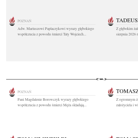
TADEUS
POZNAŃ
Adw. Mariuszowi Paplaczykowi wyrazy głębokiego
Z głębokim ża
współczucia z powodu śmierci Taty Wojciech...
sierpnia 2026 r
TOMASZ
POZNAŃ
Pani Magdalenie Borowczyk wyrazy głębokiego
Z ogromnym ż
współczucia z powodu śmierci Męża składają...
założyciela i w