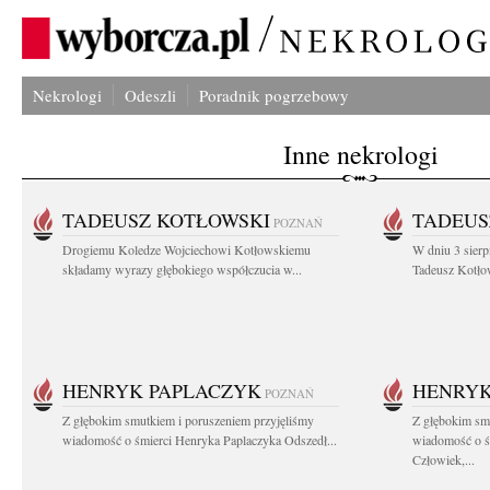
Nekrologi
Odeszli
Poradnik pogrzebowy
Inne nekrologi
TADEUSZ KOTŁOWSKI
TADEUS
POZNAŃ
Drogiemu Koledze Wojciechowi Kotłowskiemu
W dniu 3 sierp
składamy wyrazy głębokiego współczucia w...
Tadeusz Kotłow
HENRYK PAPLACZYK
HENRYK
POZNAŃ
Z głębokim smutkiem i poruszeniem przyjęliśmy
Z głębokim smu
wiadomość o śmierci Henryka Paplaczyka Odszedł...
wiadomość o ś
Człowiek,...