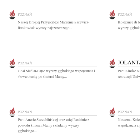
POZNAŃ
POZNAŃ
Naszej Drogiej Przyjaciółce Marzenie Sacewicz-
Koleżance dr M
Ruskowiak wyrazy najszczerszego...
wyrazy głębok
JOLANT
POZNAŃ
Gosi Siedlar-Pałac wyrazy głębokiego współczucia i
Pani Kindze No
słowa otuchy po śmierci Mamy...
rekrutacji Uni
POZNAŃ
POZNAŃ
Pani Anecie Szczublińskiej oraz całej Rodzinie z
Naszemu Koled
powodu śmierci Mamy składamy wyrazy
współczucia z
głębokiego...