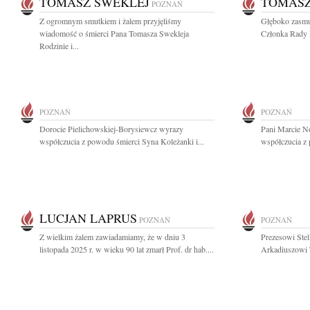
TOMASZ SWEKLEJ
TOMASZ
POZNAŃ
Z ogromnym smutkiem i żalem przyjęliśmy
Głęboko zasmu
wiadomość o śmierci Pana Tomasza Swekleja
Członka Rady N
Rodzinie i...
POZNAŃ
POZNAŃ
Dorocie Pielichowskiej-Borysiewcz wyrazy
Pani Marcie N
współczucia z powodu śmierci Syna Koleżanki i...
współczucia z 
LUCJAN LAPRUS
POZNAŃ
POZNAŃ
Z wielkim żalem zawiadamiamy, że w dniu 3
Prezesowi Stel
listopada 2025 r. w wieku 90 lat zmarł Prof. dr hab....
Arkadiuszowi T