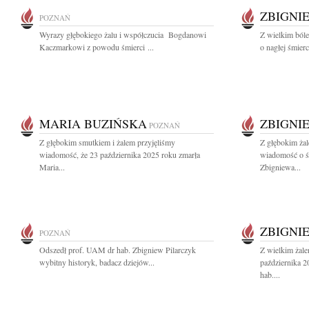
ZBIGNI
POZNAŃ
Wyrazy głębokiego żalu i współczucia Bogdanowi
Z wielkim ból
Kaczmarkowi z powodu śmierci ...
o nagłej śmier
MARIA BUZIŃSKA
ZBIGNI
POZNAŃ
Z głębokim smutkiem i żalem przyjęliśmy
Z głębokim żal
wiadomość, że 23 października 2025 roku zmarła
wiadomość o ś
Maria...
Zbigniewa...
ZBIGNI
POZNAŃ
Odszedł prof. UAM dr hab. Zbigniew Pilarczyk
Z wielkim żal
wybitny historyk, badacz dziejów...
października 
hab....