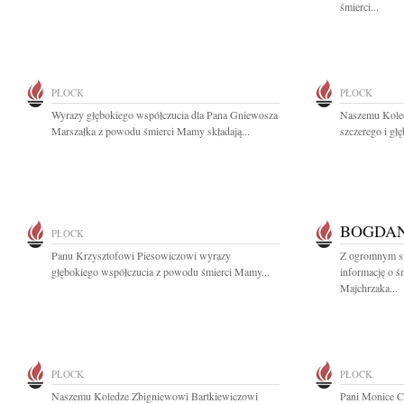
śmierci...
PŁOCK
PŁOCK
Wyrazy głębokiego współczucia dla Pana Gniewosza
Naszemu Kole
Marszałka z powodu śmierci Mamy składają...
szczerego i gł
BOGDA
PŁOCK
Panu Krzysztofowi Piesowiczowi wyrazy
Z ogromnym sm
głębokiego współczucia z powodu śmierci Mamy...
informację o ś
Majchrzaka...
PŁOCK
PŁOCK
Naszemu Koledze Zbigniewowi Bartkiewiczowi
Pani Monice C