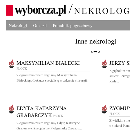
Nekrologi
Odeszli
Poradnik pogrzebowy
Inne nekrologi
MAKSYMILIAN BIAŁECKI
JERZY 
PŁOCK
Z głębokim sm
Z ogromnym żalem żegnamy Maksymiliana
śmierci Jerze
Białeckiego Lekarza specjalistę w zakresie chirurgii...
Rady...
EDYTA KATARZYNA
ZYGMUN
GRABARCZYK
PŁOCK
PŁOCK
Z wielkim smu
Z ogromnym żalem żegnamy Edytę Katarzynę
o śmierci Pan
Grabarczyk Specjalistkę Pielęgniarkę Zakładu...