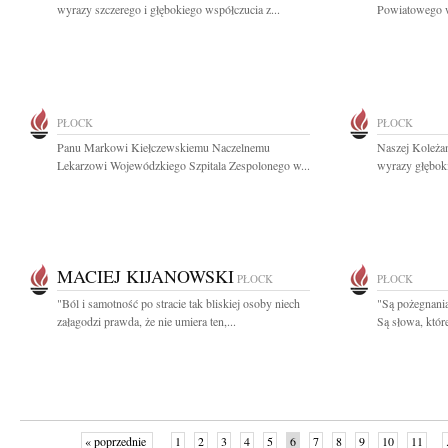
wyrazy szczerego i głębokiego współczucia z...
Powiatowego w
PŁOCK
PŁOCK
Panu Markowi Kiełczewskiemu Naczelnemu
Naszej Koleża
Lekarzowi Wojewódzkiego Szpitala Zespolonego w...
wyrazy głębok
MACIEJ KIJANOWSKI
PŁOCK
PŁOCK
"Ból i samotność po stracie tak bliskiej osoby niech
"Są pożegnania
załagodzi prawda, że nie umiera ten,...
Są słowa, któr
« poprzednie
1
2
3
4
5
6
7
8
9
10
11