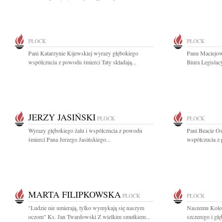
PŁOCK
PŁOCK
Pani Katarzynie Kijewskiej wyrazy głębokiego
Panu Maciejo
współczucia z powodu śmierci Taty składają...
Biura Legislac
JERZY JASIŃSKI
PŁOCK
PŁOCK
Wyrazy głębokiego żalu i współczucia z powodu
Pani Beacie Os
śmierci Pana Jerzego Jasińskiego...
współczucia z 
MARTA FILIPKOWSKA
PŁOCK
PŁOCK
"Ludzie nie umierają, tylko wymykają się naszym
Naszemu Kole
oczom" Ks. Jan Twardowski Z wielkim smutkiem...
szczerego i gł