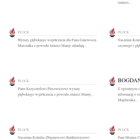
śmierci...
PŁOCK
PŁOCK
Wyrazy głębokiego współczucia dla Pana Gniewosza
Naszemu Kole
Marszałka z powodu śmierci Mamy składają...
szczerego i gł
BOGDA
PŁOCK
Panu Krzysztofowi Piesowiczowi wyrazy
Z ogromnym sm
głębokiego współczucia z powodu śmierci Mamy...
informację o ś
Majchrzaka...
PŁOCK
PŁOCK
Naszemu Koledze Zbigniewowi Bartkiewiczowi
Pani Monice C