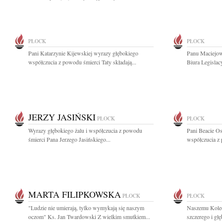
PŁOCK
PŁOCK
Pani Katarzynie Kijewskiej wyrazy głębokiego
Panu Maciejo
współczucia z powodu śmierci Taty składają...
Biura Legislac
JERZY JASIŃSKI
PŁOCK
PŁOCK
Wyrazy głębokiego żalu i współczucia z powodu
Pani Beacie Os
śmierci Pana Jerzego Jasińskiego...
współczucia z 
MARTA FILIPKOWSKA
PŁOCK
PŁOCK
"Ludzie nie umierają, tylko wymykają się naszym
Naszemu Kole
oczom" Ks. Jan Twardowski Z wielkim smutkiem...
szczerego i gł