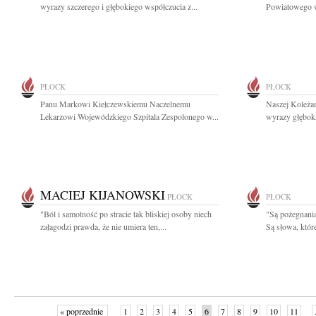
wyrazy szczerego i głębokiego współczucia z...
Powiatowego w
PŁOCK
PŁOCK
Panu Markowi Kiełczewskiemu Naczelnemu
Naszej Koleża
Lekarzowi Wojewódzkiego Szpitala Zespolonego w...
wyrazy głębok
MACIEJ KIJANOWSKI
PŁOCK
PŁOCK
"Ból i samotność po stracie tak bliskiej osoby niech
"Są pożegnania
załagodzi prawda, że nie umiera ten,...
Są słowa, któr
« poprzednie
1
2
3
4
5
6
7
8
9
10
11