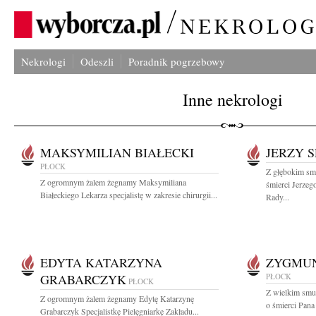
Nekrologi
Odeszli
Poradnik pogrzebowy
Inne nekrologi
MAKSYMILIAN BIAŁECKI
JERZY 
PŁOCK
Z głębokim sm
Z ogromnym żalem żegnamy Maksymiliana
śmierci Jerze
Białeckiego Lekarza specjalistę w zakresie chirurgii...
Rady...
EDYTA KATARZYNA
ZYGMUN
GRABARCZYK
PŁOCK
PŁOCK
Z wielkim smu
Z ogromnym żalem żegnamy Edytę Katarzynę
o śmierci Pan
Grabarczyk Specjalistkę Pielęgniarkę Zakładu...