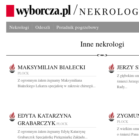
Nekrologi
Odeszli
Poradnik pogrzebowy
Inne nekrologi
MAKSYMILIAN BIAŁECKI
JERZY 
PŁOCK
Z głębokim sm
Z ogromnym żalem żegnamy Maksymiliana
śmierci Jerze
Białeckiego Lekarza specjalistę w zakresie chirurgii...
Rady...
EDYTA KATARZYNA
ZYGMUN
GRABARCZYK
PŁOCK
PŁOCK
Z wielkim smu
Z ogromnym żalem żegnamy Edytę Katarzynę
o śmierci Pan
Grabarczyk Specjalistkę Pielęgniarkę Zakładu...