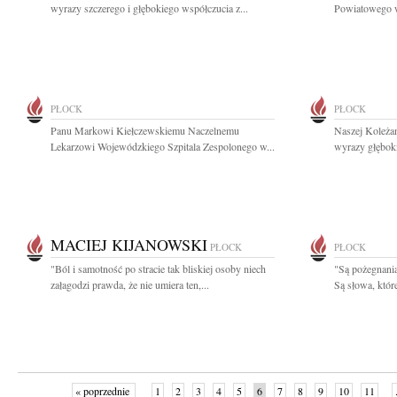
wyrazy szczerego i głębokiego współczucia z...
Powiatowego w
PŁOCK
PŁOCK
Panu Markowi Kiełczewskiemu Naczelnemu
Naszej Koleża
Lekarzowi Wojewódzkiego Szpitala Zespolonego w...
wyrazy głębok
MACIEJ KIJANOWSKI
PŁOCK
PŁOCK
"Ból i samotność po stracie tak bliskiej osoby niech
"Są pożegnania
załagodzi prawda, że nie umiera ten,...
Są słowa, któr
« poprzednie
1
2
3
4
5
6
7
8
9
10
11