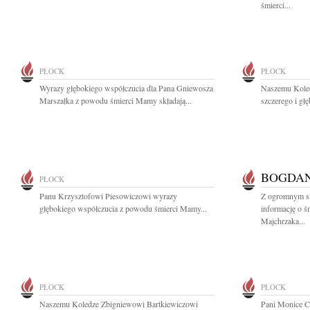
śmierci...
PŁOCK
PŁOCK
Wyrazy głębokiego współczucia dla Pana Gniewosza
Naszemu Kole
Marszałka z powodu śmierci Mamy składają...
szczerego i gł
BOGDA
PŁOCK
Panu Krzysztofowi Piesowiczowi wyrazy
Z ogromnym sm
głębokiego współczucia z powodu śmierci Mamy...
informację o ś
Majchrzaka...
PŁOCK
PŁOCK
Naszemu Koledze Zbigniewowi Bartkiewiczowi
Pani Monice C