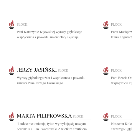
PŁOCK
PŁOCK
Pani Katarzynie Kijewskiej wyrazy głębokiego
Panu Maciejo
współczucia z powodu śmierci Taty składają...
Biura Legislac
JERZY JASIŃSKI
PŁOCK
PŁOCK
Wyrazy głębokiego żalu i współczucia z powodu
Pani Beacie Os
śmierci Pana Jerzego Jasińskiego...
współczucia z 
MARTA FILIPKOWSKA
PŁOCK
PŁOCK
"Ludzie nie umierają, tylko wymykają się naszym
Naszemu Kole
oczom" Ks. Jan Twardowski Z wielkim smutkiem...
szczerego i gł