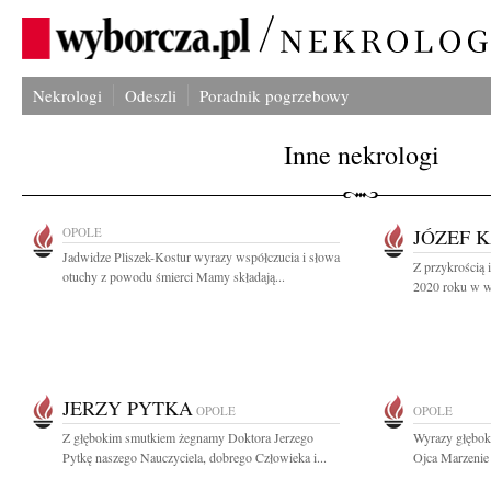
Nekrologi
Odeszli
Poradnik pogrzebowy
Inne nekrologi
OPOLE
JÓZEF 
Jadwidze Pliszek-Kostur wyrazy współczucia i słowa
Z przykrością 
otuchy z powodu śmierci Mamy składają...
2020 roku w wi
JERZY PYTKA
OPOLE
OPOLE
Z głębokim smutkiem żegnamy Doktora Jerzego
Wyrazy głębok
Pytkę naszego Nauczyciela, dobrego Człowieka i...
Ojca Marzenie B