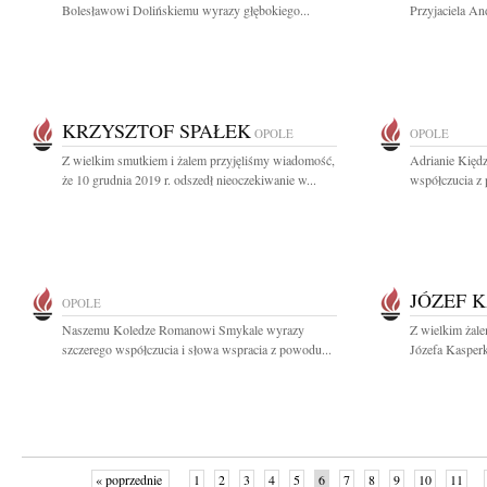
Bolesławowi Dolińskiemu wyrazy głębokiego...
Przyjaciela An
KRZYSZTOF SPAŁEK
OPOLE
OPOLE
Z wielkim smutkiem i żalem przyjęliśmy wiadomość,
Adrianie Kiędz
że 10 grudnia 2019 r. odszedł nieoczekiwanie w...
współczucia z
JÓZEF 
OPOLE
Naszemu Koledze Romanowi Smykale wyrazy
Z wielkim żal
szczerego współczucia i słowa wspracia z powodu...
Józefa Kasper
« poprzednie
1
2
3
4
5
6
7
8
9
10
11