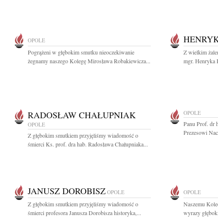
HENRYK
OPOLE
Pogrążeni w głębokim smutku nieoczekiwanie
Z wielkim żal
żegnamy naszego Kolegę Mirosława Robakiewicza...
mgr. Henryka H
RADOSŁAW CHAŁUPNIAK
OPOLE
Panu Prof. dr
OPOLE
Prezesowi Nacz
Z głębokim smutkiem przyjęliśmy wiadomość o
śmierci Ks. prof. dra hab. Radosława Chałupniaka...
JANUSZ DOROBISZ
OPOLE
OPOLE
Z głębokim smutkiem przyjęliśmy wiadomość o
Naszemu Kole
śmierci profesora Janusza Dorobisza historyka,...
wyrazy głęboki