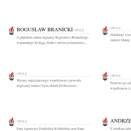
BOGUSŁAW BRANICKI
OPOLE
OPOLE
Składamy wyra
Z głębokim żalem żegnamy Bogusława Branickiego
śmierci Mamy 
wspaniałego Kolegę, druha i oficera pożarnictwa....
OPOLE
OPOLE
Wyrazy najszczerszego współczucia z powodu
Piotrowi po o
tragicznej śmierci Syna składa Profesorowi...
współczucia A
ANDRZE
OPOLE
Pani Agnieszce Dolińskiej-Kobińskiej oraz Panu
Z wielkim żal