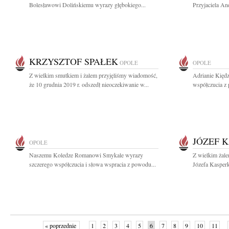
Bolesławowi Dolińskiemu wyrazy głębokiego...
Przyjaciela An
KRZYSZTOF SPAŁEK
OPOLE
OPOLE
Z wielkim smutkiem i żalem przyjęliśmy wiadomość,
Adrianie Kiędz
że 10 grudnia 2019 r. odszedł nieoczekiwanie w...
współczucia z
JÓZEF 
OPOLE
Naszemu Koledze Romanowi Smykale wyrazy
Z wielkim żal
szczerego współczucia i słowa wspracia z powodu...
Józefa Kasper
« poprzednie
1
2
3
4
5
6
7
8
9
10
11