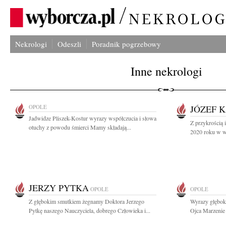
Nekrologi
Odeszli
Poradnik pogrzebowy
Inne nekrologi
OPOLE
JÓZEF 
Jadwidze Pliszek-Kostur wyrazy współczucia i słowa
Z przykrością 
otuchy z powodu śmierci Mamy składają...
2020 roku w wi
JERZY PYTKA
OPOLE
OPOLE
Z głębokim smutkiem żegnamy Doktora Jerzego
Wyrazy głębok
Pytkę naszego Nauczyciela, dobrego Człowieka i...
Ojca Marzenie B