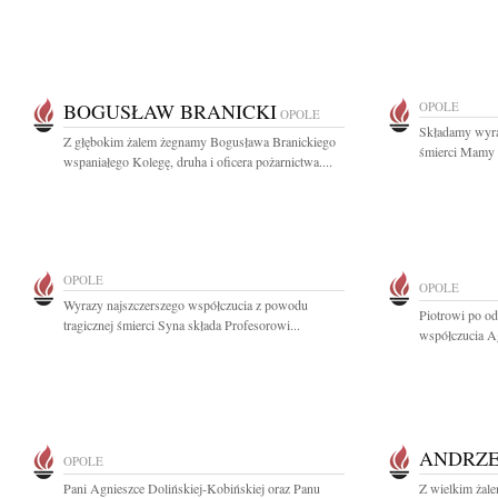
BOGUSŁAW BRANICKI
OPOLE
OPOLE
Składamy wyra
Z głębokim żalem żegnamy Bogusława Branickiego
śmierci Mamy 
wspaniałego Kolegę, druha i oficera pożarnictwa....
OPOLE
OPOLE
Wyrazy najszczerszego współczucia z powodu
Piotrowi po o
tragicznej śmierci Syna składa Profesorowi...
współczucia A
ANDRZE
OPOLE
Pani Agnieszce Dolińskiej-Kobińskiej oraz Panu
Z wielkim żal