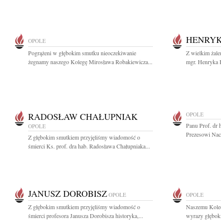
HENRYK
OPOLE
Pogrążeni w głębokim smutku nieoczekiwanie
Z wielkim żal
żegnamy naszego Kolegę Mirosława Robakiewicza...
mgr. Henryka H
RADOSŁAW CHAŁUPNIAK
OPOLE
Panu Prof. dr
OPOLE
Prezesowi Nacz
Z głębokim smutkiem przyjęliśmy wiadomość o
śmierci Ks. prof. dra hab. Radosława Chałupniaka...
JANUSZ DOROBISZ
OPOLE
OPOLE
Z głębokim smutkiem przyjęliśmy wiadomość o
Naszemu Kole
śmierci profesora Janusza Dorobisza historyka,...
wyrazy głęboki