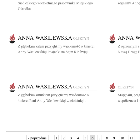
Siedleckiego wieloletniego pracownika Miejskiego
żegnamy Annę 
Ośrodka...
ANNA WASILEWSKA
ANNA W
OLSZTYN
Z głębokim żalem przyjęliśmy wiadomość o śmierci
Z ogromnym s
Anny Wasilewskiej Posłanki na Sejm RP, byłej...
Naszą Drogą Prz
ANNA WASILEWSKA
OLSZTYN
OLSZTYN
Z głębokim smutkiem przyjęliśmy wiadomość o
Małgosiu, pra
śmierci Pani Anny Wasilewskiej wieloletniej...
współczucia i 
« poprzednie
1
2
3
4
5
6
7
8
9
10
11