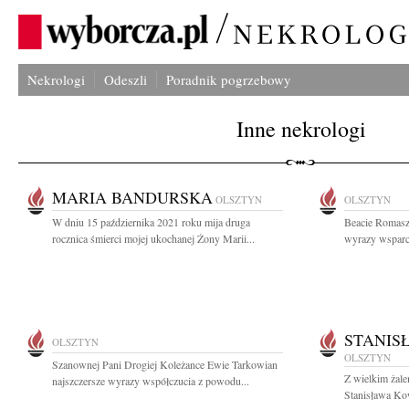
Nekrologi
Odeszli
Poradnik pogrzebowy
Inne nekrologi
MARIA BANDURSKA
OLSZTYN
OLSZTYN
W dniu 15 października 2021 roku mija druga
Beacie Romasz
rocznica śmierci mojej ukochanej Żony Marii...
wyrazy wsparci
STANIS
OLSZTYN
OLSZTYN
Szanownej Pani Drogiej Koleżance Ewie Tarkowian
Z wielkim żal
najszczersze wyrazy współczucia z powodu...
Stanisława Kow