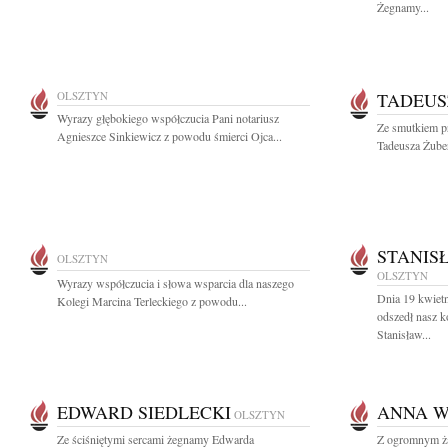
Żegnamy...
OLSZTYN
TADEUS
Wyrazy głębokiego współczucia Pani notariusz
Ze smutkiem p
Agnieszce Sinkiewicz z powodu śmierci Ojca...
Tadeusza Żuber
STANIS
OLSZTYN
OLSZTYN
Wyrazy współczucia i słowa wsparcia dla naszego
Dnia 19 kwietn
Kolegi Marcina Terleckiego z powodu...
odszedł nasz k
Stanisław...
EDWARD SIEDLECKI
ANNA W
OLSZTYN
Ze ściśniętymi sercami żegnamy Edwarda
Z ogromnym żal