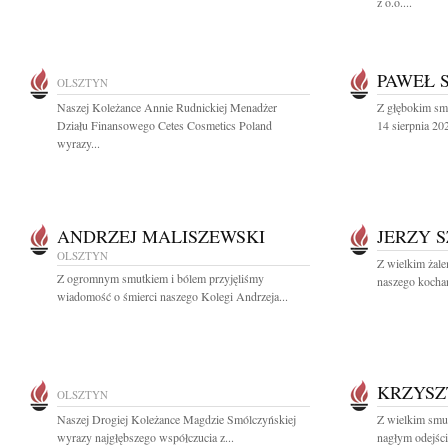
z o.o....
PAWEŁ 
OLSZTYN
Naszej Koleżance Annie Rudnickiej Menadżer
Z głębokim sm
Działu Finansowego Cetes Cosmetics Poland
14 sierpnia 202
wyrazy...
ANDRZEJ MALISZEWSKI
JERZY 
OLSZTYN
Z wielkim żal
Z ogromnym smutkiem i bólem przyjęliśmy
naszego kochan
wiadomość o śmierci naszego Kolegi Andrzeja...
KRZYSZ
OLSZTYN
Naszej Drogiej Koleżance Magdzie Smólczyńskiej
Z wielkim smu
wyrazy najgłębszego współczucia z...
nagłym odejśc