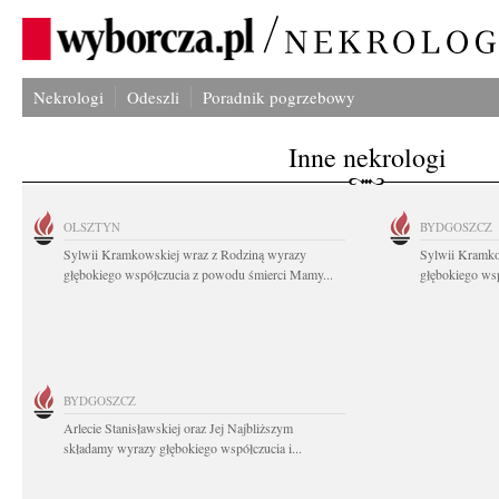
Nekrologi
Odeszli
Poradnik pogrzebowy
Inne nekrologi
OLSZTYN
BYDGOSZCZ
Sylwii Kramkowskiej wraz z Rodziną wyrazy
Sylwii Kramko
głębokiego współczucia z powodu śmierci Mamy...
głębokiego ws
BYDGOSZCZ
Arlecie Stanisławskiej oraz Jej Najbliższym
składamy wyrazy głębokiego współczucia i...