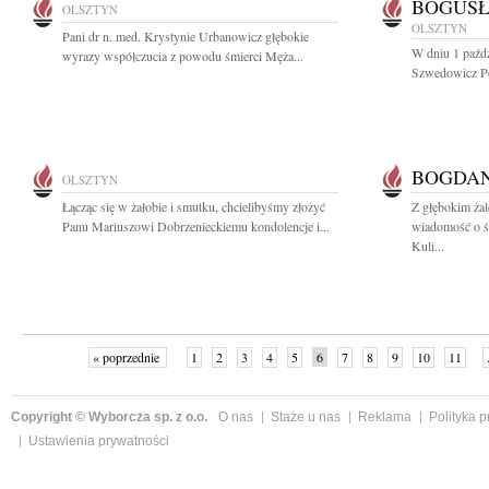
BOGUS
OLSZTYN
OLSZTYN
Pani dr n. med. Krystynie Urbanowicz głębokie
W dniu 1 paźd
wyrazy współczucia z powodu śmierci Męża...
Szwedowicz Po
BOGDA
OLSZTYN
Łącząc się w żałobie i smutku, chcielibyśmy złożyć
Z głębokim żal
Panu Mariuszowi Dobrzenieckiemu kondolencje i...
wiadomość o ś
Kuli...
« poprzednie
1
2
3
4
5
6
7
8
9
10
11
Copyright © Wyborcza sp. z o.o.
O nas
Staże u nas
Reklama
Polityka 
Ustawienia prywatności