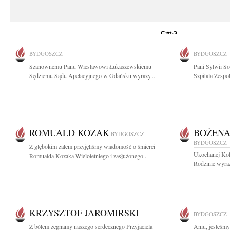
BYDGOSZCZ
BYDGOSZCZ
Szanownemu Panu Wiesławowi Łukaszewskiemu
Pani Sylwii S
Sędziemu Sądu Apelacyjnego w Gdańsku wyrazy...
Szpitala Zespo
ROMUALD KOZAK
BOŻENA
BYDGOSZCZ
BYDGOSZCZ
Z głębokim żalem przyjęliśmy wiadomość o śmierci
Ukochanej Kol
Romualda Kozaka Wieloletniego i zasłużonego...
Rodzinie wyraz
KRZYSZTOF JAROMIRSKI
BYDGOSZCZ
Z bólem żegnamy naszego serdecznego Przyjaciela
Aniu, jesteśm