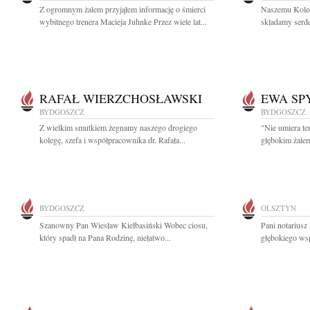
Z ogromnym żalem przyjąłem informację o śmierci
Naszemu Koled
wybitnego trenera Macieja Juhnke Przez wiele lat...
składamy serd
RAFAŁ WIERZCHOSŁAWSKI
EWA SP
BYDGOSZCZ
BYDGOSZCZ
Z wielkim smutkiem żegnamy naszego drogiego
"Nie umiera te
kolegę, szefa i współpracownika dr. Rafała...
głębokim żalem
BYDGOSZCZ
OLSZTYN
Szanowny Pan Wiesław Kiełbasiński Wobec ciosu,
Pani notarius
który spadł na Pana Rodzinę, niełatwo...
głębokiego wsp