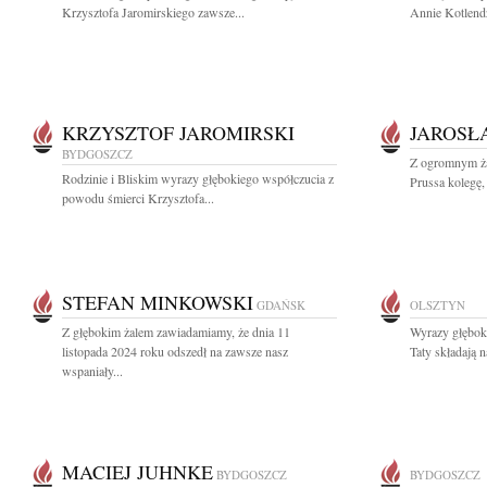
Krzysztofa Jaromirskiego zawsze...
Annie Kotlend
KRZYSZTOF JAROMIRSKI
JAROSŁ
BYDGOSZCZ
Z ogromnym ża
Rodzinie i Bliskim wyrazy głębokiego współczucia z
Prussa kolegę,
powodu śmierci Krzysztofa...
STEFAN MINKOWSKI
GDAŃSK
OLSZTYN
Z głębokim żalem zawiadamiamy, że dnia 11
Wyrazy głębok
listopada 2024 roku odszedł na zawsze nasz
Taty składają 
wspaniały...
MACIEJ JUHNKE
BYDGOSZCZ
BYDGOSZCZ